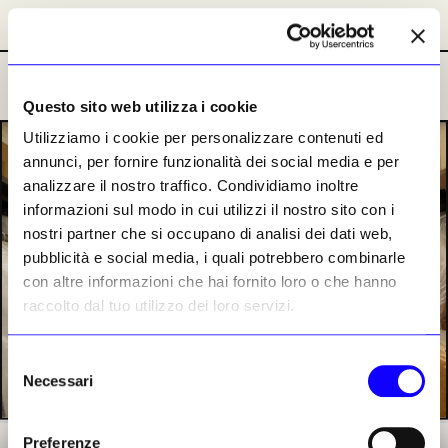
Abbonamenti
Abbonamenti
Ultime Notizie
Ultime Notizie
Questo sito web utilizza i cookie
Utilizziamo i cookie per personalizzare contenuti ed
PREMIUM
annunci, per fornire funzionalità dei social media e per
analizzare il nostro traffico. Condividiamo inoltre
informazioni sul modo in cui utilizzi il nostro sito con i
nostri partner che si occupano di analisi dei dati web,
pubblicità e social media, i quali potrebbero combinarle
con altre informazioni che hai fornito loro o che hanno
raccolto dal tuo utilizzo dei loro servizi.
Selezione
Necessari
del
consenso
Preferenze
Ai Weiwei ai Laboratori di Scenografia dell’Opera di Roma