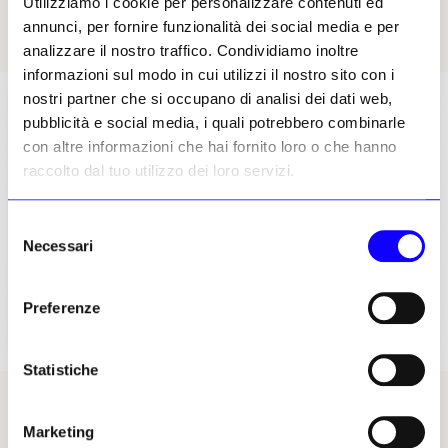
Utilizziamo i cookie per personalizzare contenuti ed
l’idea di offrire al pubblico una testimonianza
annunci, per fornire funzionalità dei social media e per
inedita sulle origini del genio fiammingo.
analizzare il nostro traffico. Condividiamo inoltre
informazioni sul modo in cui utilizzi il nostro sito con i
nostri partner che si occupano di analisi dei dati web,
pubblicità e social media, i quali potrebbero combinarle
con altre informazioni che hai fornito loro o che hanno
raccolto dal tuo utilizzo dei loro servizi.
Selezione
Necessari
del
consenso
Preferenze
Statistiche
Il recto del foglio di Rubens con la bozza di lettera indirizzata al pittore Cristoforo
Roncalli
Marketing