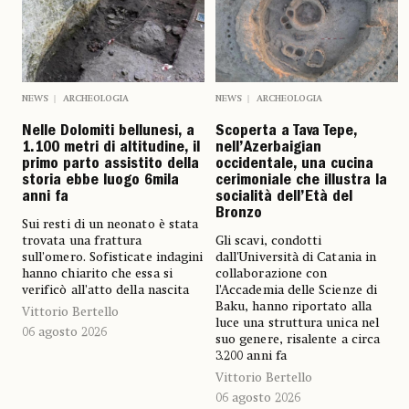
NEWS
ARCHEOLOGIA
NEWS
ARCHEOLOGIA
Nelle Dolomiti bellunesi, a
Scoperta a Tava Tepe,
1.100 metri di altitudine, il
nell’Azerbaigian
primo parto assistito della
occidentale, una cucina
storia ebbe luogo 6mila
cerimoniale che illustra la
anni fa
socialità dell’Età del
Bronzo
Sui resti di un neonato è stata
trovata una frattura
Gli scavi, condotti
sull’omero. Sofisticate indagini
dall'Università di Catania in
hanno chiarito che essa si
collaborazione con
verificò all’atto della nascita
l’Accademia delle Scienze di
Baku, hanno riportato alla
Vittorio Bertello
luce una struttura unica nel
06 agosto 2026
suo genere, risalente a circa
3.200 anni fa
Vittorio Bertello
06 agosto 2026