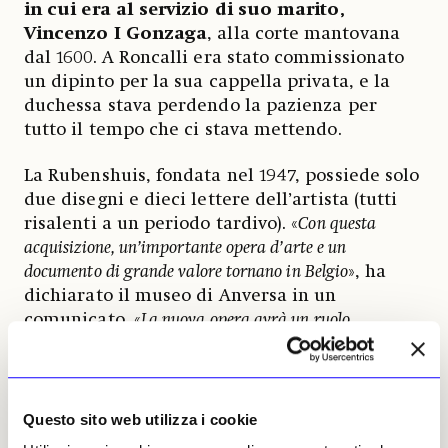
in cui era al servizio di suo marito,
Vincenzo I Gonzaga
, alla corte mantovana
dal 1600. A Roncalli era stato commissionato
un dipinto per la sua cappella privata, e la
duchessa stava perdendo la pazienza per
tutto il tempo che ci stava mettendo.
La Rubenshuis, fondata nel 1947, possiede solo
due disegni e dieci lettere dell’artista (tutti
risalenti a un periodo tardivo). «
Con questa
acquisizione, un’importante opera d’arte e un
documento di grande valore tornano in Belgio
», ha
dichiarato il museo di Anversa in un
comunicato. «
La nuova opera avrà un ruolo
fondamentale nell’approfondire la nostra conoscenza
della produzione artistica giovanile di Rubens e della sua
rete internazionale
».
Questo sito web utilizza i cookie
Il foglio verrà presto condiviso online
, con