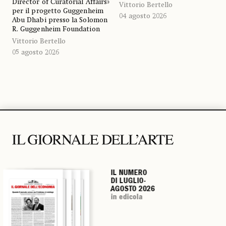
Director of Curatorial Affairs»
Vittorio Bertello
per il progetto Guggenheim
04 agosto 2026
Abu Dhabi presso la Solomon
R. Guggenheim Foundation
Vittorio Bertello
05 agosto 2026
IL NUMERO
IL NUMERO
IL NUMERO
IL NUMERO
DI LUGLIO-
DI LUGLIO-
DI LUGLIO-
DI LUGLIO-
AGOSTO 2026
AGOSTO 2026
AGOSTO 2026
AGOSTO 2026
in edicola
in edicola
in edicola
in edicola