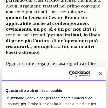
partendo dai «casi studio» discussi nel mondo.
Alcuni argomenti trattati nel primo convegno
non sono più attuali (per esempio,
se e
quanto la teoria di Cesare Brandi sia
applicabile anche al contemporaneo;
ovviamente, un po’ sì e un po’ no
); altri si
sono un po’ arenati (
per noi italiani, in linea
di principio l’autore di un’opera non può
restaurarla, non spetta a lui; ma in altri
Paesi è diverso
).
Oggi ci si interroga (che cosa significa? Che
cosa si fa?) sul
restauro dell’Arte
concettuale
, della Video arte, sul valore dei
«reenactment». E, in particolare, è venuta
prepotentemente alla ribalta la questione
Questo sito web utilizza i cookie
dell’intenzione dell’artista
: poterla
Utilizziamo i cookie per personalizzare contenuti ed
accertare, in base a documentazioni o
annunci, per fornire funzionalità dei social media e per
addirittura a testimonianze rilasciate