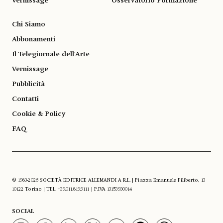
Vernissage
Osservatorio Formazione
Chi Siamo
Abbonamenti
Il Telegiornale dell'Arte
Vernissage
Pubblicità
Contatti
Cookie & Policy
FAQ
© 1983-2026 SOCIETÀ EDITRICE ALLEMANDI A R.L. | Piazza Emanuele Filiberto, 13
10122 Torino | TEL. +39.011.819.9111 | P.IVA 13153930014
SOCIAL