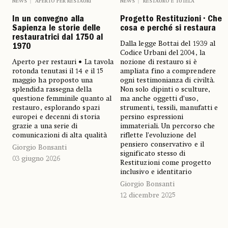
NEWS
APERTO PER RESTAURI
NEWS
RESTAURO E TUTELA
In un convegno alla
Progetto Restituzioni • Che
Sapienza le storie delle
cosa e perché si restaura
restauratrici dal 1750 al
Dalla legge Bottai del 1939 al
1970
Codice Urbani del 2004, la
Aperto per restauri • La tavola
nozione di restauro si è
rotonda tenutasi il 14 e il 15
ampliata fino a comprendere
maggio ha proposto una
ogni testimonianza di civiltà.
splendida rassegna della
Non solo dipinti o sculture,
questione femminile quanto al
ma anche oggetti d’uso,
restauro, esplorando spazi
strumenti, tessili, manufatti e
europei e decenni di storia
persino espressioni
grazie a una serie di
immateriali. Un percorso che
comunicazioni di alta qualità
riflette l’evoluzione del
pensiero conservativo e il
Giorgio Bonsanti
significato stesso di
03 giugno 2026
Restituzioni come progetto
inclusivo e identitario
Giorgio Bonsanti
12 dicembre 2025