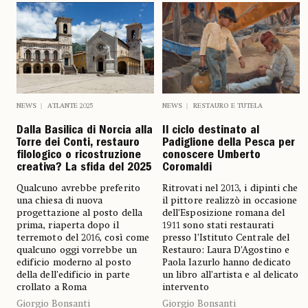
NEWS
ATLANTE 2025
NEWS
RESTAURO E TUTELA
Dalla Basilica di Norcia alla
Il ciclo destinato al
Torre dei Conti, restauro
Padiglione della Pesca per
filologico o ricostruzione
conoscere Umberto
creativa? La sfida del 2025
Coromaldi
Qualcuno avrebbe preferito
Ritrovati nel 2013, i dipinti che
una chiesa di nuova
il pittore realizzò in occasione
progettazione al posto della
dell’Esposizione romana del
prima, riaperta dopo il
1911 sono stati restaurati
terremoto del 2016, così come
presso l’Istituto Centrale del
qualcuno oggi vorrebbe un
Restauro: Laura D’Agostino e
edificio moderno al posto
Paola Iazurlo hanno dedicato
della dell’edificio in parte
un libro all’artista e al delicato
crollato a Roma
intervento
Giorgio Bonsanti
Giorgio Bonsanti