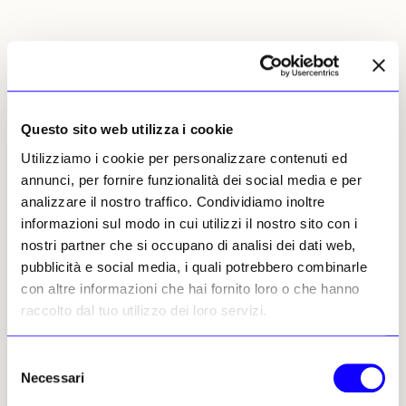
Ottime performance anche per le
ceramiche
di Iznik
, tradizionale pilastro del mercato
islamico. Due storiche collezioni inglesi
Questo sito web utilizza i cookie
hanno trainato le vendite da Sotheby’s,
Utilizziamo i cookie per personalizzare contenuti ed
totalizzando insieme circa 2 milioni di
annunci, per fornire funzionalità dei social media e per
sterline. In particolare, la raccolta
analizzare il nostro traffico. Condividiamo inoltre
Brocklebank ha superato di oltre tre volte le
informazioni sul modo in cui utilizzi il nostro sito con i
stime grazie all’interesse internazionale per
nostri partner che si occupano di analisi dei dati web,
pezzi rimasti fuori mercato per oltre un
pubblicità e social media, i quali potrebbero combinarle
secolo. Gli specialisti sottolineano come la
con altre informazioni che hai fornito loro o che hanno
domanda per Iznik continui a essere globale e
raccolto dal tuo utilizzo dei loro servizi.
diversificata, sostenuta da compratori
europei, americani, mediorientali e museali.
Selezione
Necessari
Parallelamente, il mercato delle miniature
del
indiane conferma una fase di forte
consenso