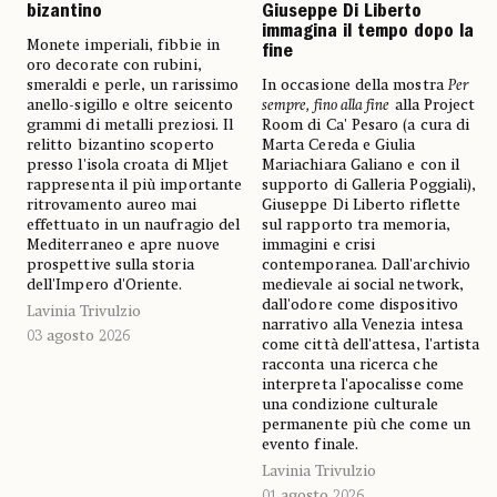
bizantino
Giuseppe Di Liberto
immagina il tempo dopo la
Monete imperiali, fibbie in
fine
oro decorate con rubini,
smeraldi e perle, un rarissimo
In occasione della mostra
Per
anello-sigillo e oltre seicento
sempre, fino alla fine
alla Project
grammi di metalli preziosi. Il
Room di Ca' Pesaro (a cura di
relitto bizantino scoperto
Marta Cereda e Giulia
presso l'isola croata di Mljet
Mariachiara Galiano e con il
rappresenta il più importante
supporto di Galleria Poggiali),
ritrovamento aureo mai
Giuseppe Di Liberto riflette
effettuato in un naufragio del
sul rapporto tra memoria,
Mediterraneo e apre nuove
immagini e crisi
prospettive sulla storia
contemporanea. Dall'archivio
dell'Impero d'Oriente.
medievale ai social network,
dall'odore come dispositivo
Lavinia Trivulzio
narrativo alla Venezia intesa
03 agosto 2026
come città dell'attesa, l'artista
racconta una ricerca che
interpreta l'apocalisse come
una condizione culturale
permanente più che come un
evento finale.
Lavinia Trivulzio
01 agosto 2026