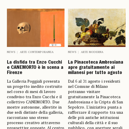
NEWS
ARTE CONTEMPORANEA
NEWS
ARTE MODERNA
La disfida tra Enzo Cucchi
La Pinacoteca Ambrosiana
e CANEMORTO è in scena a
apre gratuitamente ai
Firenze
milanesi per tutto agosto
La Galleria Poggiali presenta
Dal 6 al 31 agosto i residenti
un progetto inedito costruito
nel Comune di Milano
nel corso di mesi di lavoro
potranno visitare
condiviso tra Enzo Cucchi e il
gratuitamente la Pinacoteca
collettivo CANEMORTO. Due
Ambrosiana e la Cripta di San
mostre autonome, allestite in
Sepolcro. L'iniziativa punta a
due sedi distinte della galleria,
rafforzare il rapporto tra una
raccontano uno stesso
delle più antiche istituzioni
processo creativo attraverso
culturali della città e il suo
prospettive opposte. Al centro
pubblico, con aperture serali