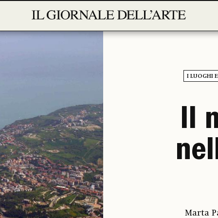
I LUOGHI E
Il
nel
Marta P