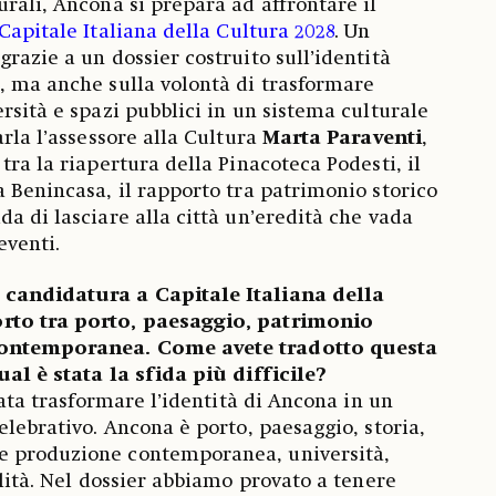
urali, Ancona si prepara ad affrontare il
Capitale Italiana della Cultura 2028
. Un
razie a un dossier costruito sull’identità
, ma anche sulla volontà di trasformare
rsità e spazi pubblici in un sistema culturale
arla l’assessore alla Cultura
Marta Paraventi
,
tra la riapertura della Pinacoteca Podesti, il
a Benincasa, il rapporto tra patrimonio storico
a di lasciare alla città un’eredità che vada
eventi.
 candidatura a Capitale Italiana della
rto tra porto, paesaggio, patrimonio
contemporanea. Come avete tradotto questa
ual è stata la sfida più difficile?
stata trasformare l’identità di Ancona in un
elebrativo. Ancona è porto, paesaggio, storia,
e produzione contemporanea, università,
ilità. Nel dossier abbiamo provato a tenere