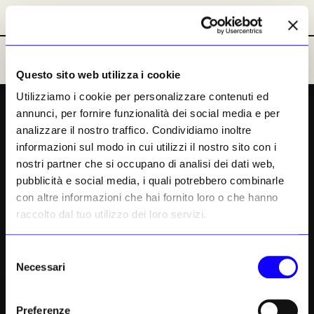
I LUOGHI E LE OPERE
TURISMO CULTURALE
Abbonamenti
Abbonamenti
Ultime Notizie
Ultime Notizie
Questo sito web utilizza i cookie
PREMIUM
Utilizziamo i cookie per personalizzare contenuti ed
annunci, per fornire funzionalità dei social media e per
In viaggio nelle Fiandre,
analizzare il nostro traffico. Condividiamo inoltre
sulle tracce della grande
informazioni sul modo in cui utilizzi il nostro sito con i
nostri partner che si occupano di analisi dei dati web,
pittura
pubblicità e social media, i quali potrebbero combinarle
con altre informazioni che hai fornito loro o che hanno
Dalle velature trasparenti di Van Eyck alle
raccolto dal tuo utilizzo dei loro servizi.
sete dipinte da Van Dyck, dai villaggi di
Bruegel alle maschere di Ensor, fino alle
Selezione
immagini sospese di Tuymans e Borremans,
Necessari
del
un itinerario attraverso sei secoli di arte
consenso
fiamminga nei luoghi che l’hanno generata
Preferenze