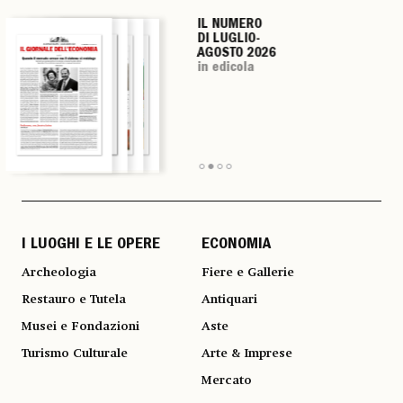
IL NUMERO
IL NUMERO
IL NUMERO
IL NUMERO
DI LUGLIO-
DI LUGLIO-
DI LUGLIO-
DI LUGLIO-
AGOSTO 2026
AGOSTO 2026
AGOSTO 2026
AGOSTO 2026
in edicola
in edicola
in edicola
in edicola
I LUOGHI E LE OPERE
ECONOMIA
Archeologia
Fiere e Gallerie
Restauro e Tutela
Antiquari
Musei e Fondazioni
Aste
Turismo Culturale
Arte & Imprese
Mercato