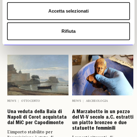
Gaspare Melchiorri
Accetta selezionati
Leggi i suoi articoli
Rifiuta
Altri articoli dell'autore
NEWS
OTTOCENTO
NEWS
ARCHEOLOGIA
Una veduta della Baia di
A Marzabotto in un pozzo
Napoli di Corot acquistata
del VI-V secolo a.C. estratti
dal MiC per Capodimonte
un piatto bronzeo e due
statuette femminili
L’importo stabilito per