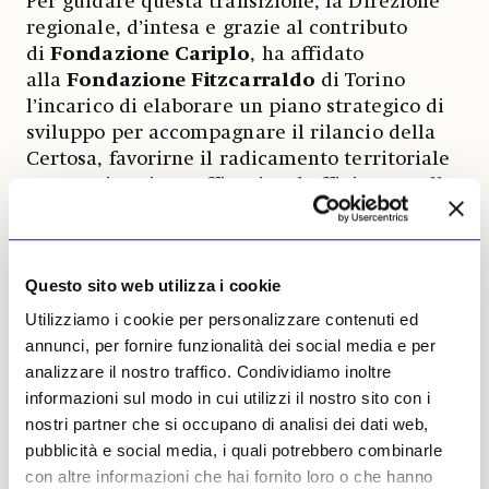
Per guidare questa transizione, la Direzione
regionale, d’intesa e grazie al contributo
di
Fondazione Cariplo
, ha affidato
alla
Fondazione Fitzcarraldo
di Torino
l’incarico di elaborare un piano strategico di
sviluppo per accompagnare il rilancio della
Certosa, favorirne il radicamento territoriale
e garantire piena efficacia ed efficienza nella
gestione di un sito così vasto e complesso e
nell’investimento di risorse pubbliche e
private.
Questo sito web utilizza i cookie
Una progettualità lungimirante e partecipata,
Utilizziamo i cookie per personalizzare contenuti ed
svolta nel territorio e per il territorio, in
annunci, per fornire funzionalità dei social media e per
funzione della quale entro la fine dell’anno
analizzare il nostro traffico. Condividiamo inoltre
saranno organizzati presso la Certosa di Pavia
informazioni sul modo in cui utilizzi il nostro sito con i
i primi
incontri e focus group con gli
nostri partner che si occupano di analisi dei dati web,
stakeholder
(ad esempio enti locali,
pubblicità e social media, i quali potrebbero combinarle
istituzioni religiose, enti di ricerca,
con altre informazioni che hai fornito loro o che hanno