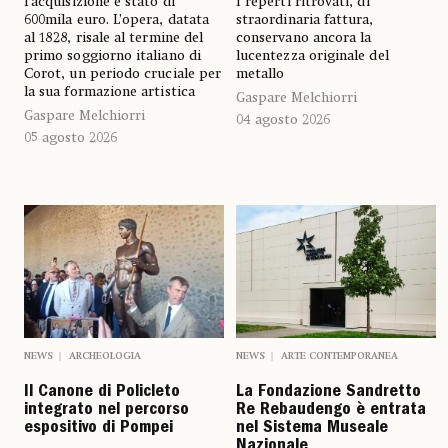
l’acquisizione è stato di
I reperti ritrovati, di
600mila euro. L’opera, datata
straordinaria fattura,
al 1828, risale al termine del
conservano ancora la
primo soggiorno italiano di
lucentezza originale del
Corot, un periodo cruciale per
metallo
la sua formazione artistica
Gaspare Melchiorri
Gaspare Melchiorri
04 agosto 2026
05 agosto 2026
NEWS
ARCHEOLOGIA
NEWS
ARTE CONTEMPORANEA
Il Canone di Policleto
La Fondazione Sandretto
integrato nel percorso
Re Rebaudengo è entrata
espositivo di Pompei
nel Sistema Museale
Nazionale