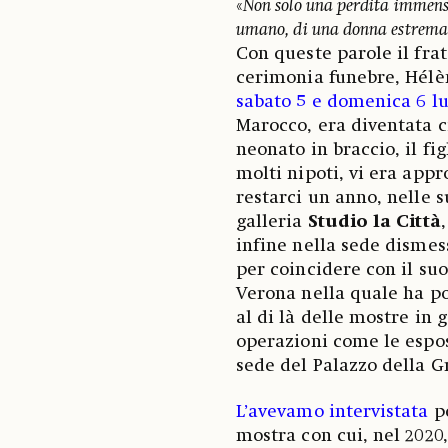
«
Non solo una perdita immensa
umano, di una donna estremam
Con queste parole il fra
cerimonia funebre, Hélè
sabato 5 e domenica 6 lu
Marocco, era diventata c
neonato in braccio, il fi
molti nipoti, vi era app
restarci un anno, nelle s
galleria
Studio la Città
infine nella sede dismess
per coincidere con il suo
Verona nella quale ha po
al di là delle mostre in 
operazioni come le espos
sede del Palazzo della 
L’avevamo intervistata
p
mostra con cui, nel 2020