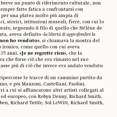
n breve un punto di riferimento culturale, non
sempre fatto fatica a confrontarsi con
 per una platea molto più ampia di
tici, storici, istituzioni museali, fiere, con cui lo
orato, seguendo il filo di quello che Hélène de
sta, aveva definito «
la libertà di approfondire la
 non ho venduto»
, si chiamava la mostra del
o ironico, come quello con cui aveva
 35 anni,
«Je ne regrette rien»
, che la
dea che forse ciò che era rimasto nel suo
sse più di ciò che invece era andato venduto.
ripercorse le tracce di un cammino partito da
no, e poi Manzoni, Castellani, Paolini,
ri a cui si affiancarono altri artisti collegati al
ed europeo, con Robyn Denny, Richard Smith,
ben, Richard Tuttle, Sol LeWitt, Richard Smith,