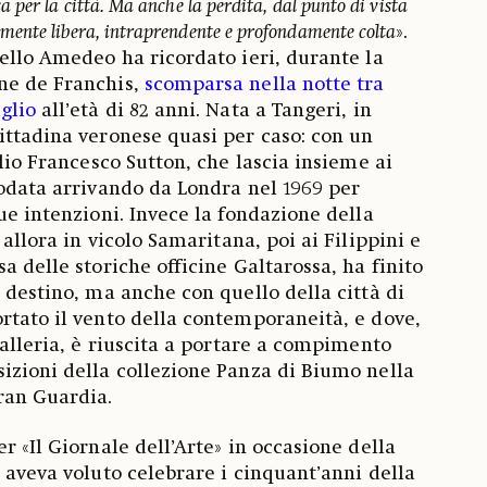
 per la città. Ma anche la perdita, dal punto di vista
ente libera, intraprendente e profondamente colta
».
tello Amedeo ha ricordato ieri, durante la
ne de Franchis,
scomparsa nella notte tra
glio
all’età di 82 anni. Nata a Tangeri, in
ittadina veronese quasi per caso: con un
glio Francesco Sutton, che lascia insieme ai
rodata arrivando da Londra nel 1969 per
ue intenzioni. Invece la fondazione della
, allora in vicolo Samaritana, poi ai Filippini e
a delle storiche officine Galtarossa, ha finito
 destino, ma anche con quello della città di
rtato il vento della contemporaneità, e dove,
galleria, è riuscita a portare a compimento
izioni della collezione Panza di Biumo nella
Gran Guardia.
er «Il Giornale dell’Arte» in occasione della
, aveva voluto celebrare i cinquant’anni della