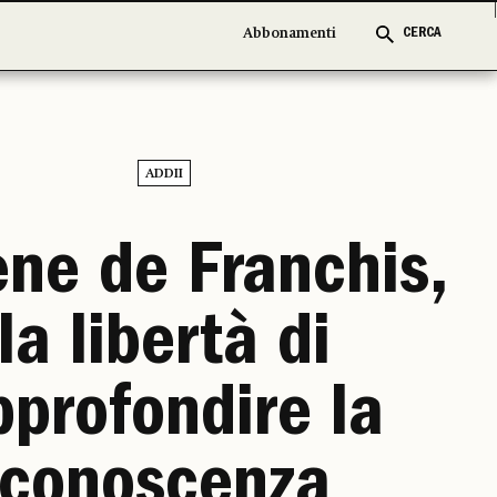
Abbonamenti
Abbonamenti
CERCA
CERCA
ADDII
ne de Franchis,
la libertà di
pprofondire la
conoscenza