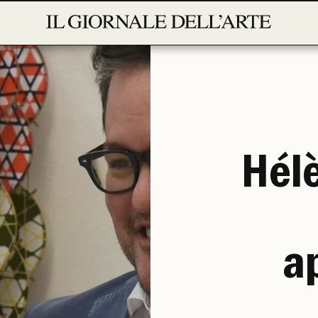
Hélè
a