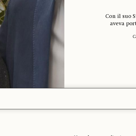
Con il suo 
aveva por
C