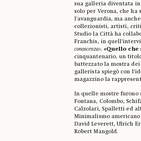
sua galleria diventata i
solo per Verona, che ha 
l’avanguardia, ma anche
collezionisti, artisti, cri
Studio la Città ha collab
Franchis, in quell’intervi
conoscenza
».
«Quello che
cinquantenario, un titol
battezzato la mostra dei
gallerista spiegò con l’i
magazzino la rappresenta
In quelle mostre furono 
Fontana, Colombo, Schifa
Calzolari, Spalletti ed alt
Minimalismo americano 
David Leverett, Ulrich Er
Robert Mangold.