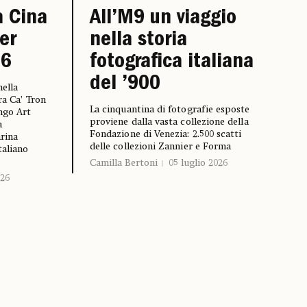
a Cina
All’M9 un viaggio
er
nella storia
26
fotografica italiana
del ’900
nella
ra Ca’ Tron
La cinquantina di fotografie esposte
ngo Art
proviene dalla vasta collezione della
a
Fondazione di Venezia: 2.500 scatti
rina
delle collezioni Zannier e Forma
taliano
Camilla Bertoni
05 luglio 2026
026