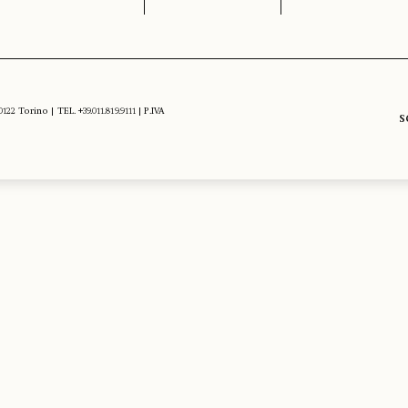
 Torino | TEL. +39.011.819.9111 | P.IVA
S