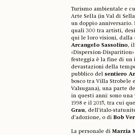
Turismo ambientale e cul
Arte Sella (in Val di Sell
un doppio anniversario. I
quali 300 tra artisti, de
qui le loro visioni, dalla
Arcangelo
Sassolino
, 
«Dispersion-Disparition»
festeggia è la fine di un
devastazioni della tempes
pubblico del
sentiero A
bosco tra Villa Strobele 
Valsugana), una parte de
in questi anni: sono una 
1998 e il 2015, tra cui qu
Grau
, dell’italo-statuni
d’adozione, o di
Bob
Ve
La personale di
Marzia