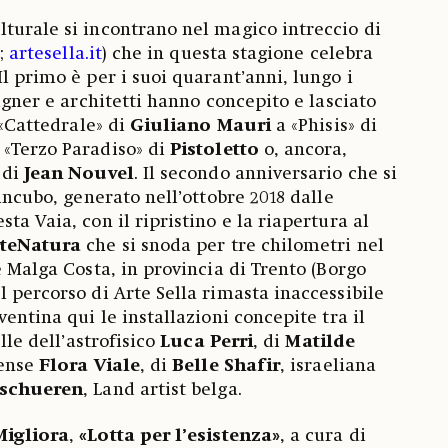
turale si incontrano nel magico intreccio di
a;
artesella.it
) che in questa stagione celebra
l primo è per i suoi quarant’anni, lungo i
signer e architetti hanno concepito e lasciato
 «Cattedrale» di
Giuliano
Mauri
a «Phisis» di
il «Terzo Paradiso» di
Pistoletto
o, ancora,
 di
Jean
Nouvel
. Il secondo anniversario che si
 incubo, generato nell’ottobre 2018 dalle
ta Vaia, con il ripristino e la riapertura al
rteNatura
che si snoda per tre chilometri nel
e Malga Costa, in provincia di Trento (Borgo
l percorso di Arte Sella rimasta inaccessibile
ventina qui le installazioni concepite tra il
elle dell’astrofisico
Luca
Perri
, di
Matilde
tense
Flora
Viale
, di
Belle
Shafir
, israeliana
rschueren
, Land artist belga.
Migliora
,
«Lotta per l’esistenza»
, a cura di