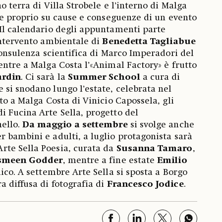
ano terra di Villa Strobele e l’interno di Malga
one proprio su cause e conseguenze di un evento
Il calendario degli appuntamenti parte
ntervento ambientale di
Benedetta
Tagliabue
 consulenza scientifica di Marco Imperadori del
entre a Malga Costa l’«Animal Factory» è frutto
ardin
. Ci sarà la
Summer School
a cura di
e si snodano lungo l’estate, celebrata nel
to a Malga Costa di Vinicio Capossela, gli
 Fucina Arte Sella, progetto del
nello.
Da maggio a settembre
si svolge anche
r bambini e adulti, a luglio protagonista sarà
rte Sella Poesia, curata da
Susanna
Tamaro
,
smeen
Godder
, mentre a fine estate
Emilio
ico. A settembre Arte Sella si sposta a Borgo
 diffusa di fotografia di
Francesco
Jodice
.