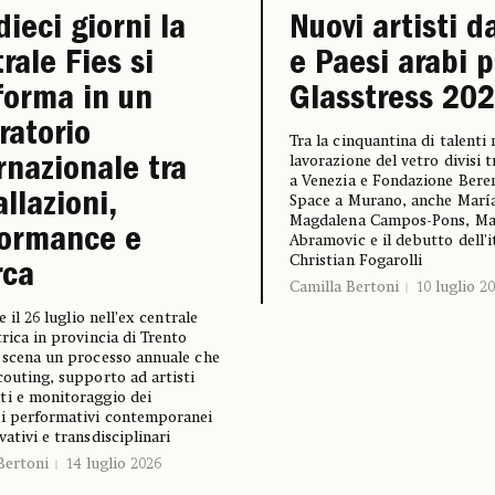
dieci giorni la
Nuovi artisti d
rale Fies si
e Paesi arabi p
forma in un
Glasstress 20
ratorio
Tra la cinquantina di talenti 
lavorazione del vetro divisi t
rnazionale tra
a Venezia e Fondazione Bere
allazioni,
Space a Murano, anche Marí
Magdalena Campos-Pons, Ma
formance e
Abramovic e il debutto dell’i
Christian Fogarolli
rca
Camilla Bertoni
10 luglio 2
 e il 26 luglio nell’ex centrale
trica in provincia di Trento
 scena un processo annuale che
couting, supporto ad artisti
i e monitoraggio dei
gi performativi contemporanei
vativi e transdisciplinari
Bertoni
14 luglio 2026