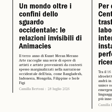
Un mondo oltre i
Per 
confini dello
Cent
sguardo
tras
occidentale: le
labo
relazioni invisibili di
inte
Animacies
inst
per
Il terzo anno di Kunst Meran Merano
Arte raccoglie una serie di opere di
rice
artisti e artiste provenienti da contesti
spesso marginalizzati nella narrazione
Tra il 16
occidentale dell’Asia, come Bangladesh,
idroelet
Indonesia, Mongolia, Filippine o Isole
andrà in
Figi
unisce s
Camilla Bertoni
28 luglio 2026
emergent
linguag
più inno
Camilla 