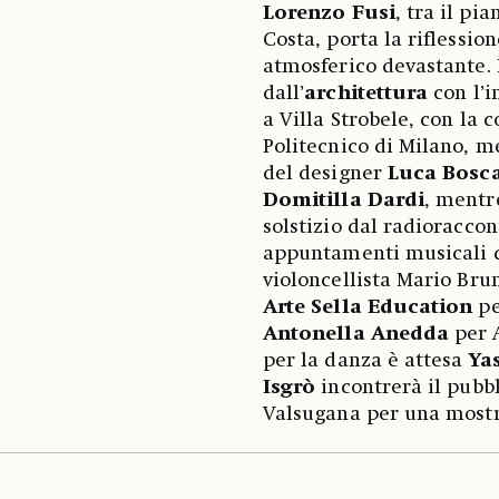
Lorenzo Fusi
, tra il pi
Costa, porta la riflessi
atmosferico devastante. 
dall’
architettura
con l’i
a Villa Strobele, con la
Politecnico di Milano, m
del designer
Luca
Bosc
Domitilla
Dardi
, mentr
solstizio dal radioraccon
appuntamenti musicali di
violoncellista Mario Bru
Arte Sella Education
pe
Antonella
Anedda
per A
per la danza è attesa
Ya
Isgrò
incontrerà il pubbl
Valsugana per una mostra