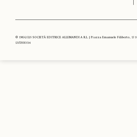
© 1983-2026 SOCIETÀ EDITRICE ALLEMANDI A R.L. | Piazza Emanuele Filiberto, 13 10122
13153930014