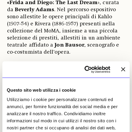
«Frida and Diego: The Last Dream
», curata
da
Beverly Adams
. Nel percorso espositivo
sono allestite le opere principali di Kahlo
(1907-54) e Rivera (1886-1957) presenti nella
collezione del MoMA, insieme a una piccola
selezione di prestiti, allestiti in un ambiente
teatrale affidato a
Jon Bausor
, scenografo e
co-costumista dell’opera.
Tra le circa quaranta opere in mostra
figurano sei dipinti e un disegno di Kahlo e
una ventina di lavori di Rivera, perlopiù
bozzetti per i costumi del balletto «H.P.
Questo sito web utilizza i cookie
(Horsepower)» e per la sua scenografia, oltre a
Utilizziamo i cookie per personalizzare contenuti ed
un grande murale del 1931 in cui ritrae il
annunci, per fornire funzionalità dei social media e per
leader rivoluzionario Emiliano Zapata. Di
analizzare il nostro traffico. Condividiamo inoltre
Frida sono allestiti «Autoritratto al confine tra
informazioni sul modo in cui utilizzi il nostro sito con i
Messico e Stati Uniti» (1932), «I miei nonni, i
nostri partner che si occupano di analisi dei dati web,
miei genitori ed io» (1937), una