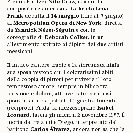
Premio Pulitzer
Nilo Cruz
, con cui la
compositrice americana
Gabriela Lena
Frank
debutta il
14 maggio
(fino al 5 giugno)
al
Metropolitan Opera di New York
, diretta
da
Yannick Nézet-Séguin
e con le
coreografie di
Deborah Colker,
in un
allestimento ispirato ai dipinti dei due artisti
messicani.
Il mitico cantore tracio e la sfortunata ninfa
sua sposa vestono qui i coloratissimi abiti
della coppia di pittori per rivivere il loro
tempestoso amore, sempre in bilico tra
passione e dolore, attraversato per quasi
quarant’anni da potenti litigi e tradimenti
(reciproci). Frida, la mezzosoprano
Isabel
Leonard
, lascia gli inferi il 2 novembre 1957. È
morta da tre anni e Diego, interpretato dal
baritono
Carlos Álvarez
, ancora non sa che la