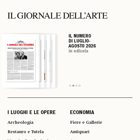
IL NUMERO
IL NUMERO
IL NUMERO
IL NUMERO
DI LUGLIO-
DI LUGLIO-
DI LUGLIO-
DI LUGLIO-
AGOSTO 2026
AGOSTO 2026
AGOSTO 2026
AGOSTO 2026
in edicola
in edicola
in edicola
in edicola
I LUOGHI E LE OPERE
ECONOMIA
Archeologia
Fiere e Gallerie
Restauro e Tutela
Antiquari