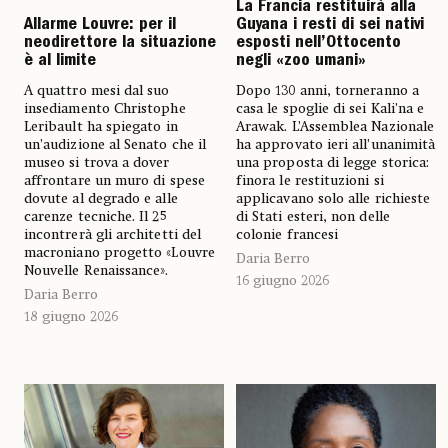
La Francia restituirà alla
Allarme Louvre: per il
Guyana i resti di sei nativi
neodirettore la situazione
esposti nell’Ottocento
è al limite
negli «zoo umani»
A quattro mesi dal suo
Dopo 130 anni, torneranno a
insediamento Christophe
casa le spoglie di sei Kali’na e
Leribault ha spiegato in
Arawak. L’Assemblea Nazionale
un’audizione al Senato che il
ha approvato ieri all’unanimità
museo si trova a dover
una proposta di legge storica:
affrontare un muro di spese
finora le restituzioni si
dovute al degrado e alle
applicavano solo alle richieste
carenze tecniche. Il 25
di Stati esteri, non delle
incontrerà gli architetti del
colonie francesi
macroniano progetto «Louvre
Daria Berro
Nouvelle Renaissance».
16 giugno 2026
Daria Berro
18 giugno 2026