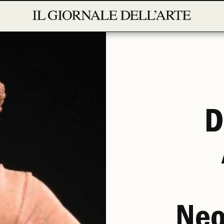
D
Neo