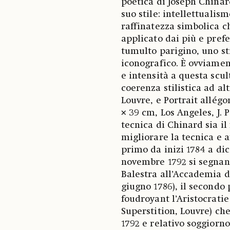
poetica di Joseph Chinard
suo stile: intellettualis
raffinatezza simbolica c
applicato dai più e prefe
tumulto parigino, uno st
iconografico. È ovviament
e intensità a questa scul
coerenza stilistica ad al
Louvre, e Portrait allégo
× 39 cm, Los Angeles, J. 
tecnica di Chinard sia il
migliorare la tecnica e af
primo da inizi 1784 a di
novembre 1792 si segnan
Balestra all’Accademia d
giugno 1786), il secondo 
foudroyant l’Aristocratie
Superstition, Louvre) ch
1792 e relativo soggiorn