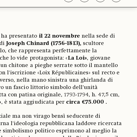
ha presentato
il 22 novembre
nella sede di
 di
Joseph Chinard (1756-1813),
scultore
colo, che rappresenta perfettamente la
che lo vide protagonista: «
La Loi»
, giovane
’un chitone a pieghe serrate sotto il mantello
on l'iscrizione «Loix Républicaines» sul recto e
verso, nella mano sinistra una ghirlanda di
ro un fascio littorio simbolo dell’unità
ta con patina originale, 1793-1794, h. 47,5 cm,
o
, è stata aggiudicata per
circa €75.000 .
ziale ma non virago bensì seducente di
arna l'ideologia repubblicana laddove ricercata
e simbolismo politico esprimono al meglio la