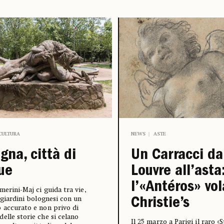
CULTURA
NEWS
ASTE
gna, città di
Un Carracci da
ue
Louvre all’asta
l’«Antéros» vo
amerini-Maj ci guida tra vie,
e giardini bolognesi con un
Christie’s
 accurato e non privo di
elle storie che si celano
Il 25 marzo a Parigi il raro «