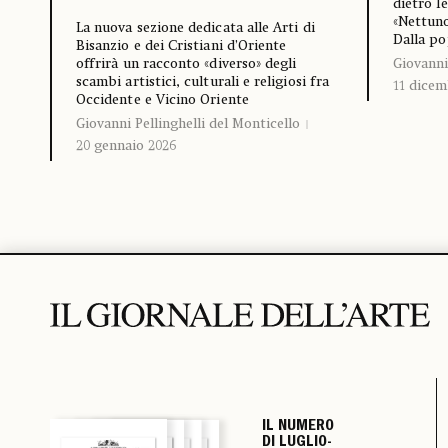
dietro le
«Nettuno
La nuova sezione dedicata alle Arti di
Dalla po
Bisanzio e dei Cristiani d’Oriente
Giovanni
offrirà un racconto «diverso» degli
scambi artistici, culturali e religiosi fra
11 dicem
Occidente e Vicino Oriente
Giovanni Pellinghelli del Monticello
20 gennaio 2026
IL NUMERO
IL NUMERO
IL NUMERO
IL NUMERO
DI LUGLIO-
DI LUGLIO-
DI LUGLIO-
DI LUGLIO-