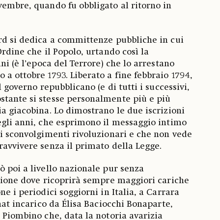
vembre, quando fu obbligato al ritorno in
rd si dedica a committenze pubbliche in cui
Ordine che il Popolo, urtando così la
ini (è l’epoca del Terrore) che lo arrestano
 a ottobre 1793. Liberato a fine febbraio 1794,
l governo repubblicano (e di tutti i successivi,
stante si stesse personalmente più e più
ia giacobina. Lo dimostrano le due iscrizioni
egli anni, che esprimono il messaggio intimo
li sconvolgimenti rivoluzionari e che non vede
ravvivere senza il primato della Legge.
ò poi a livello nazionale pur senza
 Lione dove ricoprirà sempre maggiori cariche
ne i periodici soggiorni in Italia, a Carrara
unat incarico da Élisa Baciocchi Bonaparte,
i Piombino che, data la notoria avarizia