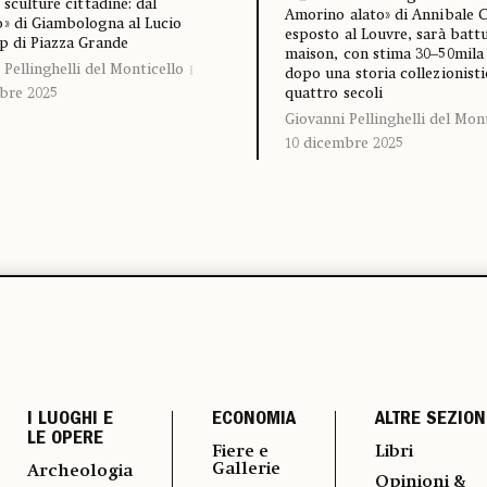
 sculture cittadine: dal
Amorino alato» di Annibale C
» di Giambologna al Lucio
esposto al Louvre, sarà battu
p di Piazza Grande
maison, con stima 30–50mila
 Pellinghelli del Monticello
dopo una storia collezionisti
bre 2025
quattro secoli
Giovanni Pellinghelli del Mon
10 dicembre 2025
I LUOGHI E
ECONOMIA
ALTRE SEZION
LE OPERE
Fiere e
Libri
Gallerie
Archeologia
Opinioni &