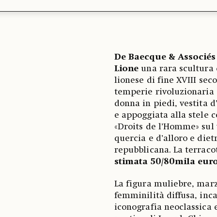
De Baecque & Associés
Lione
una rara scultura
lionese di fine XVIII se
temperie rivoluzionaria 
donna in piedi, vestita d
e appoggiata alla stele c
«Droits de l’Homme» sul 
quercia e d’alloro e diet
repubblicana. La terracot
stimata 50/80mila eur
La figura muliebre, mar
femminilità diffusa, inc
iconografia neoclassica 