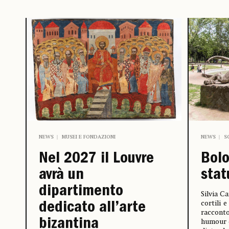
NEWS
S
NEWS
MUSEI E FONDAZIONI
Bolo
Nel 2027 il Louvre
stat
avrà un
dipartimento
Silvia C
cortili 
dedicato all’arte
racconto
bizantina
humour d