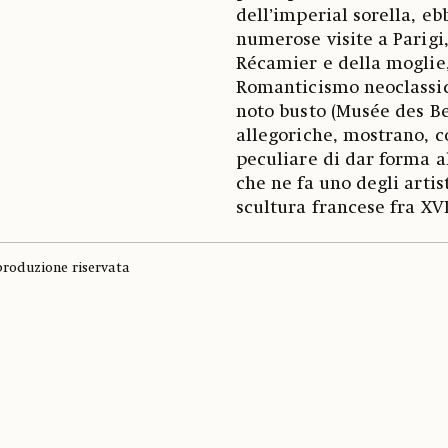
dell’imperial sorella, ebb
numerose visite a Parigi
Récamier e della moglie,
Romanticismo neoclassico 
noto busto (Musée des Be
allegoriche, mostrano, co
peculiare di dar forma al
che ne fa uno degli artist
scultura francese fra XVI
produzione riservata