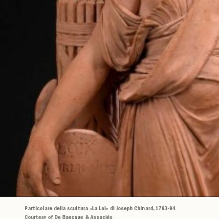
Particolare della scultura «La Loi» di Joseph Chinard, 1793-94
Courtesy of De Baecque & Associés