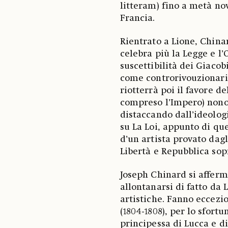
litteram) fino a metà no
Francia.
Rientrato a Lione, China
celebra più la Legge e l’
suscettibilità dei Giacob
come controrivouzionario
riotterrà poi il favore de
compreso l’Impero) nono
distaccando dall’ideolog
su La Loi, appunto di qu
d’un artista provato dag
Libertà e Repubblica sop
Joseph Chinard si afferm
allontanarsi di fatto da
artistiche. Fanno eccezio
(1804-1808), per lo sfort
principessa di Lucca e d