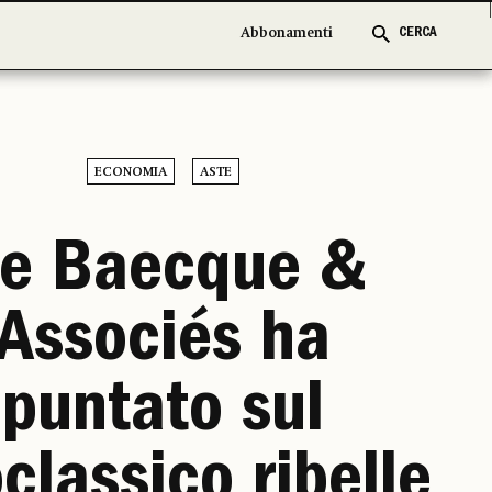
Abbonamenti
Abbonamenti
CERCA
CERCA
ECONOMIA
ASTE
e Baecque &
Associés ha
puntato sul
classico ribelle