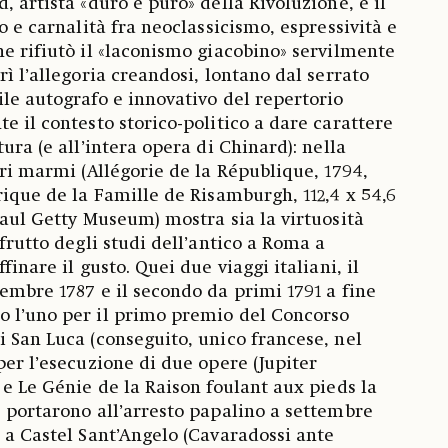
, artista «duro e puro» della Rivoluzione, e il
mo e carnalità fra neoclassicismo, espressività e
he rifiutò il «laconismo giacobino» servilmente
rì l’allegoria creandosi, lontano dal serrato
ile autografo e innovativo del repertorio
e il contesto storico-politico a dare carattere
tura (e all’intera opera di Chinard): nella
tri marmi (Allégorie de la République, 1794,
rique de la Famille de Risamburgh, 112,4 x 54,6
Paul Getty Museum) mostra sia la virtuosità
 frutto degli studi dell’antico a Roma a
finare il gusto. Quei due viaggi italiani, il
cembre 1787 e il secondo da primi 1791 a fine
o l’uno per il primo premio del Concorso
i San Luca (conseguito, unico francese, nel
per l’esecuzione di due opere (Jupiter
 e Le Génie de la Raison foulant aux pieds la
e portarono all’arresto papalino a settembre
o a Castel Sant’Angelo (Cavaradossi ante