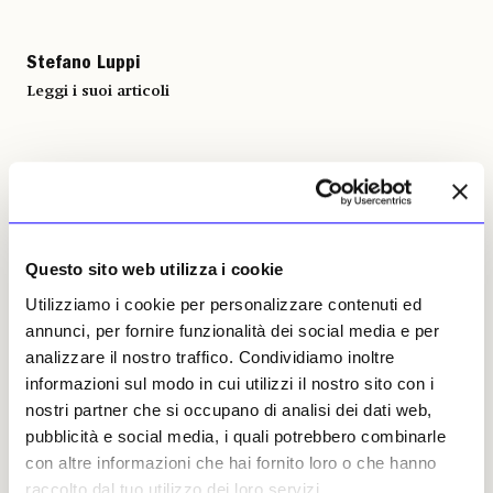
Stefano Luppi
Leggi i suoi articoli
Altri articoli dell'autore
Questo sito web utilizza i cookie
Utilizziamo i cookie per personalizzare contenuti ed
annunci, per fornire funzionalità dei social media e per
analizzare il nostro traffico. Condividiamo inoltre
informazioni sul modo in cui utilizzi il nostro sito con i
NEWS
ANTICIPAZIONI
NEWS
ANTICIPAZIONI
nostri partner che si occupano di analisi dei dati web,
pubblicità e social media, i quali potrebbero combinarle
«Expositio Mundi», ovvero
«Futurama», la mostra che
l’arte di fare le mostre
guarda al futuro con
con altre informazioni che hai fornito loro o che hanno
tecno-ottimismo
raccolto dal tuo utilizzo dei loro servizi.
A Palazzo Buonaccorsi, allo