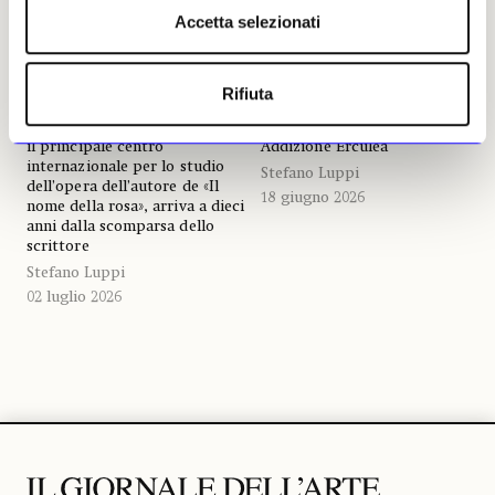
capolavoro che Biagio
pubblico la «Biblioteca
Accetta selezionati
Rossetti progettò per il
Eco»
medico degli Este
Il nuovo spazio con oltre
Si tratta di Palazzo Prosperi-
32mila libri posti su due piani
Rifiuta
Sacrati, contiguo a Palazzo dei
e divisi in sette saloni
Diamanti, nella cosiddetta
tematici, destinato a diventare
Addizione Erculea
il principale centro
internazionale per lo studio
Stefano Luppi
dell’opera dell’autore de «Il
18 giugno 2026
nome della rosa», arriva a dieci
anni dalla scomparsa dello
scrittore
Stefano Luppi
02 luglio 2026