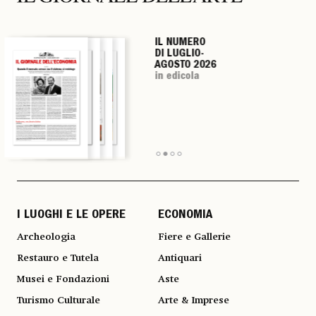
IL NUMERO
IL NUMERO
IL NUMERO
IL NUMERO
DI LUGLIO-
DI LUGLIO-
DI LUGLIO-
DI LUGLIO-
AGOSTO 2026
AGOSTO 2026
AGOSTO 2026
AGOSTO 2026
in edicola
in edicola
in edicola
in edicola
I LUOGHI E LE OPERE
ECONOMIA
Archeologia
Fiere e Gallerie
Restauro e Tutela
Antiquari
Musei e Fondazioni
Aste
Turismo Culturale
Arte & Imprese