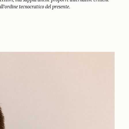
cettivi, ma sappia anche proporre alternative critiche
all’ordine tecnocratico del presente.