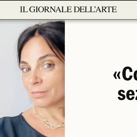
«Co
se