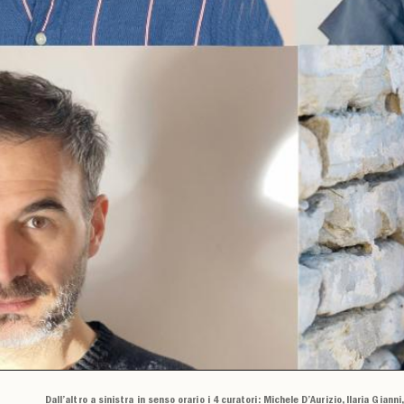
Dall’altro a sinistra in senso orario i 4 curatori: Michele D’Aurizio, Ilaria Giann