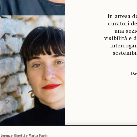
In attesa d
curatori de
una sezi
visibilità e
interrogan
sostenib
Da
i, Lorenzo Gigotti e Marta Papini