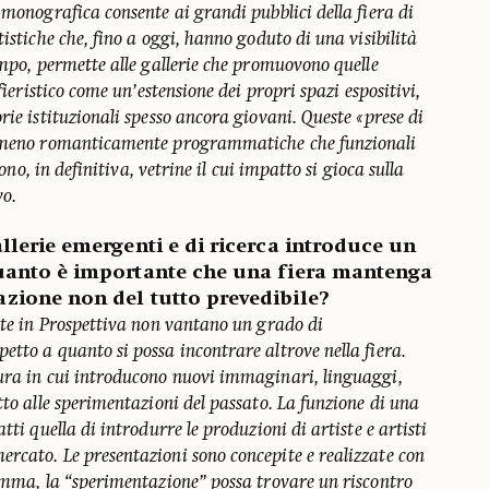
 monografica consente ai grandi pubblici della fiera di
istiche che, fino a oggi, hanno goduto di una visibilità
empo, permette alle gallerie che promuovono quelle
 fieristico come un’estensione dei propri spazi espositivi,
rie istituzionali spesso ancora giovani. Queste «prese di
a meno romanticamente programmatiche che funzionali
sono, in definitiva, vetrine il cui impatto si gioca sulla
vo.
llerie emergenti e di ricerca introduce un
Quanto è importante che una fiera mantenga
zione non del tutto prevedibile?
ate in Prospettiva non vantano un grado di
tto a quanto si possa incontrare altrove nella fiera.
ura in cui introducono nuovi immaginari, linguaggi,
tto alle sperimentazioni del passato. La funzione di una
tti quella di introdurre le produzioni di artiste e artisti
rcato. Le presentazioni sono concepite e realizzate con
somma, la “sperimentazione” possa trovare un riscontro