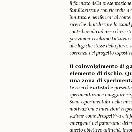
Il formato della presentazione
familiarizzare con ricerche art
limitata e periferica; al cont
ricerche di utilizzare lo stand
contribuendo ad arricchire sto
posizione» risultano tuttavi
alle logiche stesse della fiera: 
coerenza del progetto espositi
Il coinvolgimento di ga
elemento di rischio. 
una zona di sperimenta
Le ricerche artistiche present
sperimentazione maggiore rispe
Sono «sperimentali» nella mis
motivazioni e intenzioni rispe
sezione come Prospettiva è infa
emergenti nel panorama del me
questo obiettivo affinché, in