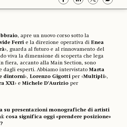
febbraio
, apre un nuovo corso sotto la
vide Ferri
e la direzione operativa di
Enea
rà
», guarda al futuro e al rinnovamento del
do viva la dimensione di scoperta che lega
 In fiera, accanto alla Main Section, sono
te dagli esperti. Abbiamo intervistato
Marta
e dintorni
»,
Lorenzo Gigotti
per «
Multipli
»,
ra XXI
» e
Michele D’Aurizio
per
a su presentazioni monografiche di artisti
i: cosa significa oggi «prendere posizione»
?