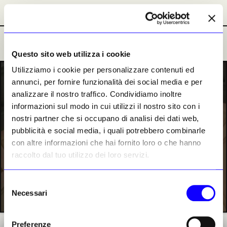
Abbonamenti
Abbonamenti
Ultime Notizie
Ultime Notizie
Questo sito web utilizza i cookie
Utilizziamo i cookie per personalizzare contenuti ed
PREMIUM
annunci, per fornire funzionalità dei social media e per
analizzare il nostro traffico. Condividiamo inoltre
informazioni sul modo in cui utilizzi il nostro sito con i
nostri partner che si occupano di analisi dei dati web,
pubblicità e social media, i quali potrebbero combinarle
con altre informazioni che hai fornito loro o che hanno
raccolto dal tuo utilizzo dei loro servizi.
Selezione
Necessari
del
consenso
Preferenze
Il David di Michelangelo alla Galleria dell’Accademia di Firenze