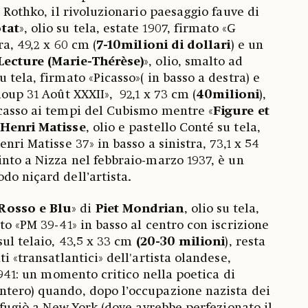
a Rothko, il rivoluzionario paesaggio fauve di
otat
», olio su tela, estate 1907, firmato «G
ra, 49,2 x 60 cm
(
7-10milioni di dollari
)
e un
Lecture (Marie-Thérèse)
», olio, smalto ad
 tela, firmato «Picasso»( in basso a destra) e
loup 31 Août XXXII», 92,1 x 73 cm (
40milioni
),
casso ai tempi del Cubismo mentre «
Figure et
Henri Matisse
, olio e pastello Conté su tela,
enri Matisse 37» in basso a sinistra, 73,1 x 54
pinto a Nizza nel febbraio-marzo 1937,
è un
do niçard dell’artista
.
Rosso e Blu
» di
Piet Mondrian
, olio su tela,
to «PM 39-41» in basso al centro con iscrizione
sul telaio, 43,5 x 33 cm
(20-30 milioni
),
resta
ti «transatlantici» dell'artista olandese,
 1941: un momento critico nella poetica di
ntero) quando, dopo l’occupazione nazista dei