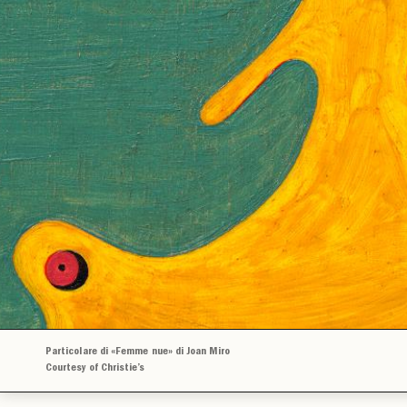
Particolare di «Femme nue» di Joan Miro
Courtesy of Christie’s