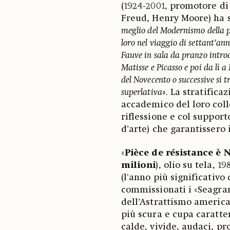
(1924-2001, promotore di
Freud, Henry Moore) ha s
meglio del Modernismo della p
loro nel viaggio di settant’an
Fauve in sala da pranzo introd
Matisse e Picasso e poi da lì 
del Novecento o successive si 
superlativa».
La stratificaz
accademico del loro coll
riflessione e col support
d’arte) che garantissero i
«
Pièce de résistance è
N
milioni
), olio su tela, 1
(l'anno più significativo 
commissionati i «Seagr
dell’Astrattismo america
più scura e cupa caratter
calde, vivide, audaci, p