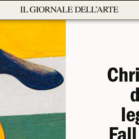
Chri
d
le
Fal