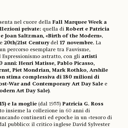
enta nel cuore della
Fall Marquee Week a
lezioni private:
quella di
Robert e Patricia
e Joan Saltzman, «Birth of the Modern»
,
e
20th/21st Century
del
17 novembre.
La
 un percorso esemplare tra Fauvisme,
 Espressionismo astratto, con gli
artisti
0 anni:
Henri Matisse, Pablo Picasso,
nst, Piet Mondrian, Mark Rothko, Arshile
 con stima complessiva di 180 milioni di
ost-War and Contemporary Art Day Sale
e
odern Art Day Sale)
.
15) e la moglie
(dal 1955)
Patricia G. Ross
o insieme la collezione in 60 anni di
ancando continenti ed epoche in un «tesoro di
dal pubblico: il critico inglese David Sylvester