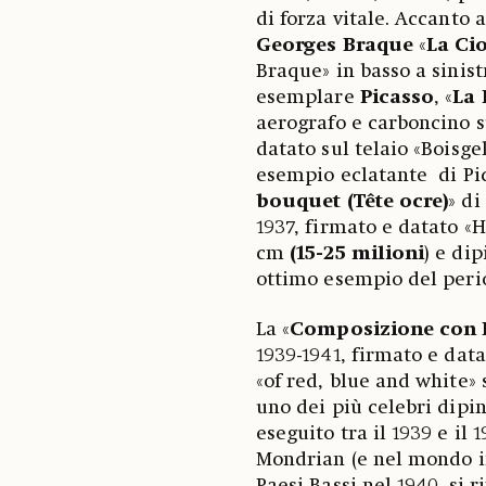
di forza vitale. Accanto 
Georges Braque
«
La Ci
Braque» in basso a sinist
esemplare
Picasso
, «
La 
aerografo e carboncino su
datato sul telaio «Boisge
esempio eclatante di Pi
bouquet (Tête ocre)
» di
1937, firmato e datato «H
cm
(15-25 milioni
) e di
ottimo esempio del perio
La «
Composizione con 
1939-1941, firmato e data
«of red, blue and white» 
uno dei più celebri dipin
eseguito tra il 1939 e il
Mondrian (e nel mondo i