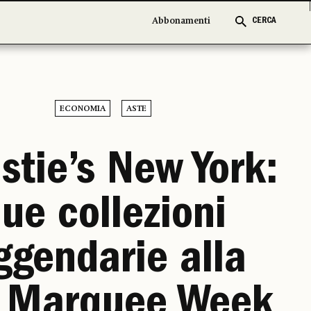
Abbonamenti
Abbonamenti
CERCA
CERCA
ECONOMIA
ASTE
stie’s New York:
ue collezioni
ggendarie alla
l Marquee Week