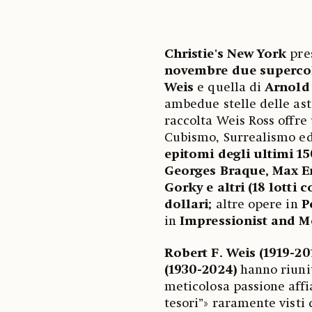
Christie's New York
pres
novembre due supercol
Weis
e quella di
Arnold 
ambedue stelle delle ast
raccolta Weis Ross offre
Cubismo, Surrealismo ed
epitomi degli ultimi 15
Georges Braque, Max Er
Gorky e altri (18 lotti
dollari;
altre opere in
P
in
Impressionist and M
Robert F. Weis (1919-20
(1930-2024)
hanno riunit
meticolosa passione affi
tesori”» raramente visti 