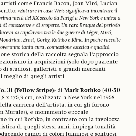
 artisti come Francis Bacon, Joan Miró, Lucian
critto:
«Entrare in casa Weis significava incontrare il
rima metà del XX secolo da Parigi a New York e unirsi a
ni di conoscenze e di scoperte. Un raro Braque del periodo
uceva ai capolavori tra le due guerre di Léger, Miró,
a Mondrian, Ernst, Gorky, Rothko e Kline. In poche raccolte
troveranno tanta cura, connessione estetica e qualità
ione storica della raccolta segnala l’approccio
ezionismo in acquisizioni (solo dopo paziente
o di studiosi, galleristi e grandi mercanti
l meglio di quegli artisti.
o. 31 (Yellow Stripe)
» di
Mark Rothko
(
40-50
98,8 x 175,9 cm, realizzata a New York nel 1958
della carriera dell'artista, in cui gli furono
am Murale»), e monumento epocale
no in cui Rothko, in contrasto con la tavolozza
istica di quegli stessi anni, impiega tonalità
roducendo campi di colori luminosi e sontuosi