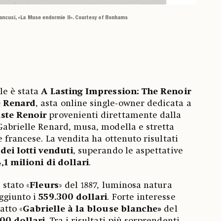
ancusi, «La Muse endormie II». Courtesy of Bonhams
le è stata
A Lasting Impression: The Renoir
e Renard
, asta online single-owner dedicata a
uste Renoir
provenienti direttamente dalla
Gabrielle Renard, musa, modella e stretta
e francese. La vendita ha ottenuto risultati
dei lotti venduti
, superando le aspettative
,1 milioni di dollari
.
 stato «
Fleurs
»
del 1887, luminosa natura
ggiunto i
559.300 dollari
. Forte interesse
atto «
Gabrielle à la blouse blanche»
del