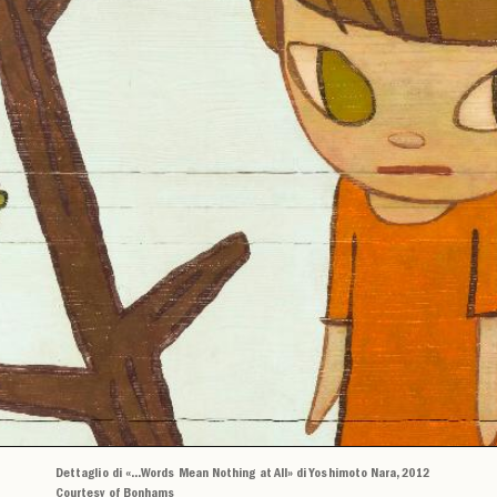
Dettaglio di «...Words Mean Nothing at All» di Yoshimoto Nara, 2012
Courtesy of Bonhams