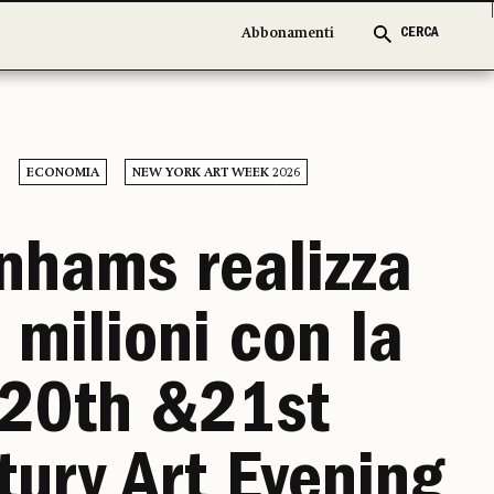
Abbonamenti
Abbonamenti
CERCA
CERCA
ECONOMIA
NEW YORK ART WEEK 2026
nhams realizza
 milioni con la
20th &21st
tury Art Evening