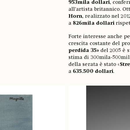
953mila dollari
, confer
all’artista britannico. Ot
Horn
, realizzato nel 20
a
826mila dollari
rispe
Forte interesse anche p
crescita costante del pr
perdida 35»
del 2005 è 
stima di 300mila-500mila 
della serata è stato «
Str
a
635.500 dollari
.