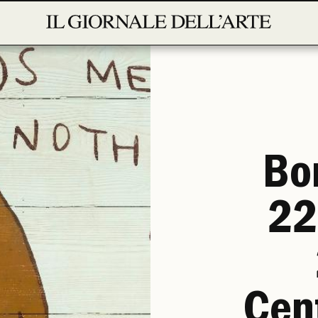
Bo
22
Cen