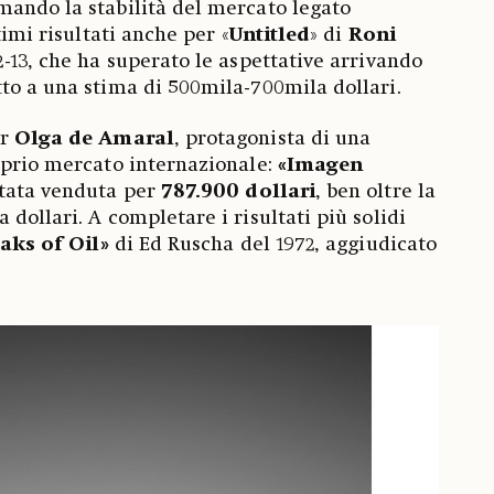
mando la stabilità del mercato legato
timi risultati anche per «
Untitled
»
di
Roni
12-13, che ha superato le aspettative arrivando
tto a una stima di 500mila-700mila dollari.
er
Olga de Amaral
, protagonista di una
oprio mercato internazionale:
«Imagen
stata venduta per
787.900 dollari
, ben oltre la
dollari. A completare i risultati più solidi
eaks of Oil»
di Ed Ruscha del 1972, aggiudicato