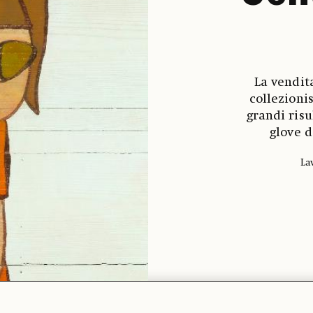
La vendit
collezioni
grandi risu
glove d
Lav