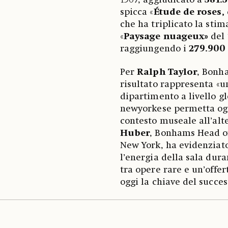
1907, aggiudicato a
381.
spicca «
Étude de roses, 
che ha triplicato la sti
«
Paysage nuageux»
del 
raggiungendo i
279.900 
Per
Ralph Taylor
, Bonha
risultato rappresenta «u
dipartimento a livello g
newyorkese permetta ogg
contesto museale all’alt
Huber
, Bonhams Head of
New York, ha evidenziato
l’energia della sala dura
tra opere rare e un’offe
oggi la chiave del succe