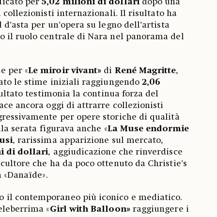
dicato per
5,02 milioni di dollari
dopo una
collezionisti internazionali. Il risultato ha
 d’asta per un’opera su legno dell’artista
 il ruolo centrale di Nara nel panorama del
e per «
Le miroir vivant»
di
René Magritte
,
ato le stime iniziali raggiungendo
2,06
isultato testimonia la continua forza del
ce ancora oggi di attrarre collezionisti
ressivamente per opere storiche di qualità
lla serata figurava anche «
La Muse endormie
usi
, rarissima apparizione sul mercato,
i di dollari
, aggiudicazione che rinverdisce
cultore che ha da poco ottenuto da Christie’s
n «Danaïde».
il contemporaneo più iconico e mediatico.
celeberrima «
Girl with Balloon»
raggiungere i