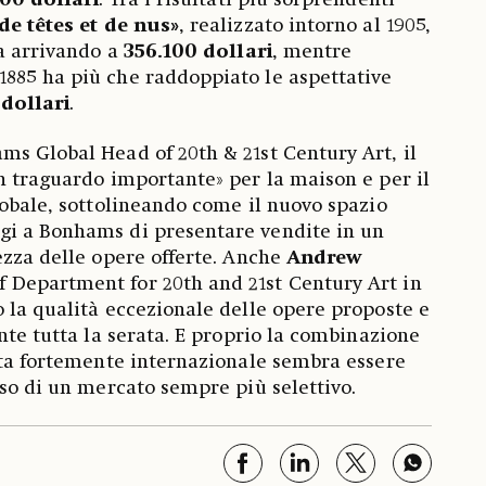
500 dollari
. Tra i risultati più sorprendenti
de têtes et de nus»
, realizzato intorno al 1905,
ma arrivando a
356.100 dollari
, mentre
1885 ha più che raddoppiato le aspettative
dollari
.
ms Global Head of 20th & 21st Century Art, il
n traguardo importante» per la maison e per il
lobale, sottolineando come il nuovo spazio
i a Bonhams di presentare vendite in un
ezza delle opere offerte. Anche
Andrew
 Department for 20th and 21st Century Art in
 la qualità eccezionale delle opere proposte e
nte tutta la serata. E proprio la combinazione
rta fortemente internazionale sembra essere
sso di un mercato sempre più selettivo.