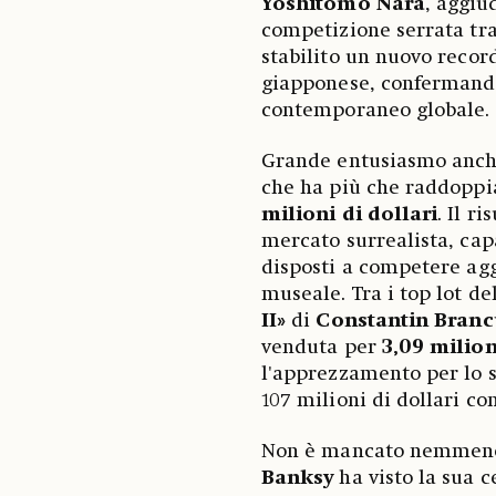
Yoshitomo Nara
, aggiu
competizione serrata tra 
stabilito un nuovo record
giapponese, confermando
contemporaneo globale.
Grande entusiasmo anch
che ha più che raddoppi
milioni di dollari
. Il r
mercato surrealista, capa
disposti a competere agg
museale. Tra i top lot de
II»
di
Constantin Branc
venduta per
3,09 milion
l'apprezzamento per lo s
107 milioni di dollari co
Non è mancato nemmeno 
Banksy
ha visto la sua 