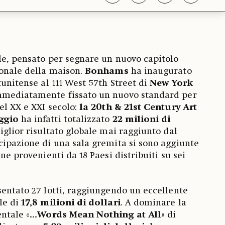
le, pensato per segnare un nuovo capitolo
ionale della maison.
Bonhams
ha inaugurato
tunitense al 111 West 57th Street di
New York
mmediatamente fissato un nuovo standard per
el XX e XXI secolo:
la 20th & 21st Century Art
ggio
ha infatti totalizzato
22 milioni di
miglior risultato globale mai raggiunto dal
cipazione di una sala gremita si sono aggiunte
ine provenienti da 18 Paesi distribuiti su sei
sentato 27 lotti, raggiungendo un eccellente
le di
17,8 milioni di dollari
. A dominare la
ntale «
...Words Mean Nothing at All
»
di