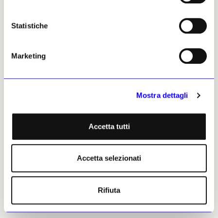
Statistiche
NEWS
ANTICIPAZIONI
NEWS
ANTICIPAZIONI
Marketing
Un viaggio tra pittura e
A Vienna il giro del mondo
scultura: Herbert Boeckl e
attraverso le fotografie
Hans Josephsohn al
dell’Ottocento
Leopold Museum
Mostra dettagli
Al Museo Albertina un viaggio
Comune a entrambi,
visivo per città e Paesi di ogni
nonostante di due generazioni
continente, documentati da
diverse, è la scelta di non
fotografi europei durante i
Accetta tutti
allontanarsi dalla pittura
loro viaggi a metà del secolo
figurativa anche negli anni di
Flavia Foradini
maggiore affermazione
20 luglio 2026
Accetta selezionati
dell’arte astratta, mantenendo
la propria attenzione in
particolare sul corpo umano
Flavia Foradini
Rifiuta
21 luglio 2026