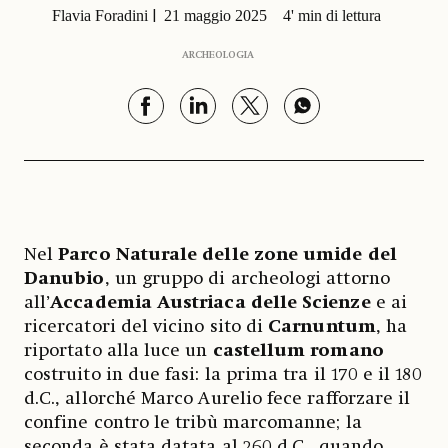
Flavia Foradini
21 maggio 2025
4' min di lettura
ARCHEOLOGIA
Nel
Parco Naturale delle zone umide del
Danubio
, un gruppo di archeologi attorno
all’
Accademia Austriaca delle Scienze
e ai
ricercatori del vicino sito di
Carnuntum
, ha
riportato alla luce un
castellum romano
costruito in due fasi: la prima tra il 170 e il 180
d.C., allorché Marco Aurelio fece rafforzare il
confine contro le tribù marcomanne; la
seconda è stata datata al 260 d.C., quando