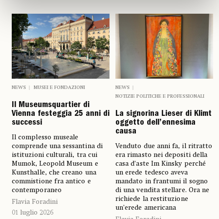
NEWS
MUSEI E FONDAZIONI
NEWS
NOTIZIE POLITICHE E PROFESSIONALI
Il Museumsquartier di
Vienna festeggia 25 anni di
La signorina Lieser di Klimt
successi
oggetto dell’ennesima
causa
Il complesso museale
comprende una sessantina di
Venduto due anni fa, il ritratto
istituzioni culturali, tra cui
era rimasto nei depositi della
Mumok, Leopold Museum e
casa d’aste Im Kinsky perché
Kunsthalle, che creano una
un erede tedesco aveva
commistione fra antico e
mandato in frantumi il sogno
contemporaneo
di una vendita stellare. Ora ne
richiede la restituzione
Flavia Foradini
un’erede americana
01 luglio 2026