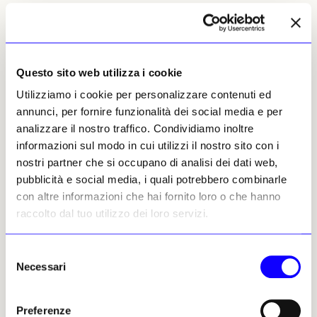
Flavia Foradini, 21 maggio
2025 | © Riproduzione
riservata
Questo sito web utilizza i cookie
Utilizziamo i cookie per personalizzare contenuti ed
annunci, per fornire funzionalità dei social media e per
analizzare il nostro traffico. Condividiamo inoltre
informazioni sul modo in cui utilizzi il nostro sito con i
nostri partner che si occupano di analisi dei dati web,
Flavia Foradini
pubblicità e social media, i quali potrebbero combinarle
Leggi i suoi articoli
con altre informazioni che hai fornito loro o che hanno
raccolto dal tuo utilizzo dei loro servizi.
Altri articoli dell'autore
Selezione
Necessari
del
consenso
Preferenze