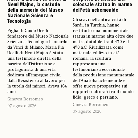
Nemi Majno, la custode
colossale statua in marmo
della memoria del Museo
dell'età achemenide
Nazionale Scienza e
Gli scavi nell'antica città di
Tecnologia
Sardi, in Turchia, hanno
Figlia di Guido Ucelli,
restituito una monumentale
fondatore del Museo Nazionale
statua in marmo alta oltre due
Scienza e Tecnologia Leonardo
metri, databile tra il 470 e il
da Vinci di Milano, Maria Pia
450 a.C. Riutilizzata come
Ucelli di Nemi Majno è stata
materiale edilizio in età
una testimone diretta della
romana, la scultura
nascita dell'istituzione e
rappresenta una
protagonista di una vita
testimonianza eccezionale
dedicata all'impegno civile,
della produzione monumentale
dalla Resistenza al lavoro per
dell'Anatolia achemenide e
la tutela dei minori. Aveva 104
offre nuove prospettive sui
anni.
rapporti culturali tra il mondo
lidio, greco e persiano.
Ginevra Borromeo
Ginevra Borromeo
07 agosto 2026
05 agosto 2026