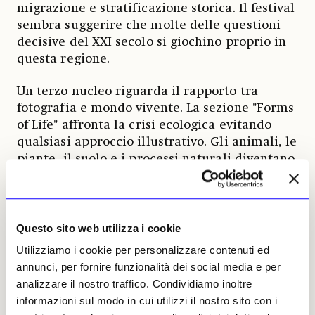
migrazione e stratificazione storica. Il festival
sembra suggerire che molte delle questioni
decisive del XXI secolo si giochino proprio in
questa regione.
Un terzo nucleo riguarda il rapporto tra
fotografia e mondo vivente. La sezione "Forms
of Life" affronta la crisi ecologica evitando
qualsiasi approccio illustrativo. Gli animali, le
piante, il suolo e i processi naturali diventano
protagonisti di una riflessione che mette in
discussione l'antropocentrismo. La grande
mostra "Animal Model" ripercorre due secoli
di rappresentazione animale, mentre progetti
Questo sito web utilizza i cookie
come quelli di Lisa Oppenheim, Meghann
Utilizziamo i cookie per personalizzare contenuti ed
Riepenhoff e Lara Tabet mostrano immagini
annunci, per fornire funzionalità dei social media e per
generate dall'interazione diretta con
analizzare il nostro traffico. Condividiamo inoltre
fenomeni naturali, processi geologici e
informazioni sul modo in cui utilizzi il nostro sito con i
trasformazioni organiche. Infine emerge un