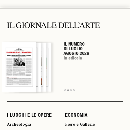
IL NUMERO
IL NUMERO
IL NUMERO
IL NUMERO
DI LUGLIO-
DI LUGLIO-
DI LUGLIO-
DI LUGLIO-
AGOSTO 2026
AGOSTO 2026
AGOSTO 2026
AGOSTO 2026
in edicola
in edicola
in edicola
in edicola
I LUOGHI E LE OPERE
ECONOMIA
Archeologia
Fiere e Gallerie