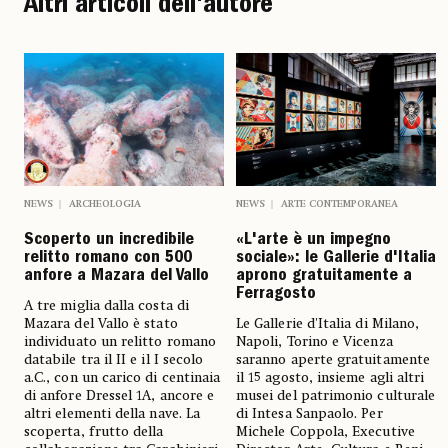
Altri articoli dell'autore
NEWS
ARCHEOLOGIA
NEWS
ARTE CONTEMPORANEA
Scoperto un incredibile
«L'arte è un impegno
relitto romano con 500
sociale»: le Gallerie d'Italia
anfore a Mazara del Vallo
aprono gratuitamente a
Ferragosto
A tre miglia dalla costa di
Mazara del Vallo è stato
Le Gallerie d'Italia di Milano,
individuato un relitto romano
Napoli, Torino e Vicenza
databile tra il II e il I secolo
saranno aperte gratuitamente
a.C., con un carico di centinaia
il 15 agosto, insieme agli altri
di anfore Dressel 1A, ancore e
musei del patrimonio culturale
altri elementi della nave. La
di Intesa Sanpaolo. Per
scoperta, frutto della
Michele Coppola, Executive