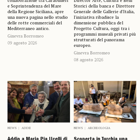
collaborazione tra Carabinieri
Director Arte, Cultura e Beni
e Soprintendenza del Mare
Storici della banca e Direttore
della Regione Siciliana, apre
Generale delle Gallerie d'Italia,
una nuova pagina nello studio
l'iniziativa ribadisce la
delle rotte commerciali del
dimensione pubblica del
Mediterraneo antico.
Progetto Cultura, oggi tra i
programmi museali privati più
Ginevra Borromeo
strutturati del panorama
09 agosto 2026
europeo.
Ginevra Borromeo
08 agosto 2026
NEWS
ADDII
NEWS
ARCHEOLOGIA
Addio a Maria Pia Ucelli di
Scoperta in Turchia una