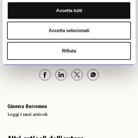
ambiente. In questo senso la fotografia non è
Accetta tutti
più il soggetto del festival. È il linguaggio
attraverso cui il festival prova a leggere il
mondo.
Accetta selezionati
Ginevra Borromeo, 04 giugno
Rifiuta
2026 | © Riproduzione
riservata
Ginevra Borromeo
Leggi i suoi articoli