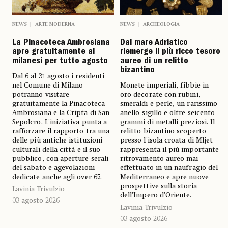
NEWS
ARTE MODERNA
NEWS
ARCHEOLOGIA
La Pinacoteca Ambrosiana
Dal mare Adriatico
apre gratuitamente ai
riemerge il più ricco tesoro
milanesi per tutto agosto
aureo di un relitto
bizantino
Dal 6 al 31 agosto i residenti
nel Comune di Milano
Monete imperiali, fibbie in
potranno visitare
oro decorate con rubini,
gratuitamente la Pinacoteca
smeraldi e perle, un rarissimo
Ambrosiana e la Cripta di San
anello-sigillo e oltre seicento
Sepolcro. L'iniziativa punta a
grammi di metalli preziosi. Il
rafforzare il rapporto tra una
relitto bizantino scoperto
delle più antiche istituzioni
presso l'isola croata di Mljet
culturali della città e il suo
rappresenta il più importante
pubblico, con aperture serali
ritrovamento aureo mai
del sabato e agevolazioni
effettuato in un naufragio del
dedicate anche agli over 65.
Mediterraneo e apre nuove
prospettive sulla storia
Lavinia Trivulzio
dell'Impero d'Oriente.
03 agosto 2026
Lavinia Trivulzio
03 agosto 2026