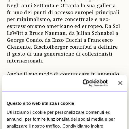
Negli anni Settanta e Ottanta la sua galleria
fu uno dei punti di accesso europei principali
per minimalismo, arte concettuale e neo-
espressionismo americano ed europeo. Da Sol
LeWitt a Bruce Nauman, da Julian Schnabel a
George Condo, da Enzo Cucchi a Francesco
Clemente, Bischofberger contribuì a definire
il gusto di una generazione di collezionisti
internazionali.
Anche il suo modo di comunicare fu anomalo.
Celebri rimasero le copertine pubblicitarie
realizzate per riviste come Artforum, dove
anziché promuovere direttamente le opere
della galleria sceglieva immagini della vita
Questo sito web utilizza i cookie
rurale svizzera, creando un contrasto
Utilizziamo i cookie per personalizzare contenuti ed
volutamente straniante rispetto al linguaggio
annunci, per fornire funzionalità dei social media e per
dominante del mercato globale. Una strategia
analizzare il nostro traffico. Condividiamo inoltre