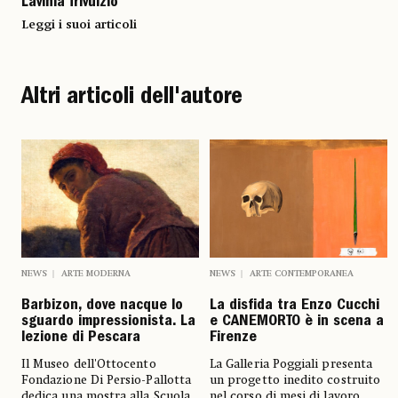
Lavinia Trivulzio
Leggi i suoi articoli
Altri articoli dell'autore
NEWS
ARTE MODERNA
NEWS
ARTE CONTEMPORANEA
Barbizon, dove nacque lo
La disfida tra Enzo Cucchi
sguardo impressionista. La
e CANEMORTO è in scena a
lezione di Pescara
Firenze
Il Museo dell'Ottocento
La Galleria Poggiali presenta
Fondazione Di Persio-Pallotta
un progetto inedito costruito
dedica una mostra alla Scuola
nel corso di mesi di lavoro