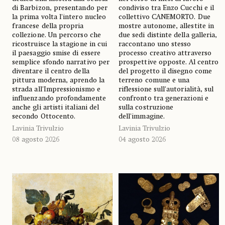
di Barbizon, presentando per
condiviso tra Enzo Cucchi e il
la prima volta l'intero nucleo
collettivo CANEMORTO. Due
francese della propria
mostre autonome, allestite in
collezione. Un percorso che
due sedi distinte della galleria,
ricostruisce la stagione in cui
raccontano uno stesso
il paesaggio smise di essere
processo creativo attraverso
semplice sfondo narrativo per
prospettive opposte. Al centro
diventare il centro della
del progetto il disegno come
pittura moderna, aprendo la
terreno comune e una
strada all'Impressionismo e
riflessione sull'autorialità, sul
influenzando profondamente
confronto tra generazioni e
anche gli artisti italiani del
sulla costruzione
secondo Ottocento.
dell'immagine.
Lavinia Trivulzio
Lavinia Trivulzio
08 agosto 2026
04 agosto 2026