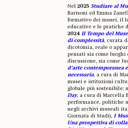
Nel
2025
Studiare al Mu
Barisoni ed Emma Zanella
formativo dei musei, il l
educative e le pratiche d
2024
Il Tempo del Muse
di complessità
,
curata d
dicotomia, reale o appare
pensati sia come luoghi d
discussione, sia come lu
d’arte contemporanea e 
necessaria
, a cura di Ma
musei e istituzioni cultu
globale più sostenibile; 
Day
, a cura di Marcella B
performance, politiche m
negli archivi museali ita
Giornata di Studi),
I Mus
Una prospettiva di coll