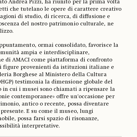
cato Andrea Pizzi, ha riunito per la prima volta
etti che tutelano le opere di carattere creativo
ragioni di studio, di ricerca, di diffusione e
oscenza del nostro patrimonio culturale, ne
lizzo.
’appuntamento, ormai consolidato, favorisce la
omunità ampia e interdisciplinare,
e di AMACI come piattaforma di confronto
 figure provenienti da istituzioni italiane e
lleria Borghese al Ministero della Cultura
DHGP) testimonia la dimensione globale del
 in cui i musei sono chiamati a ripensare la
ronie contemporanee» offre un’occasione per
rimonio, antico o recente, possa diventare
 presente. E su come il museo, lungi
obile, possa farsi spazio di risonanze,
sibilità interpretative.