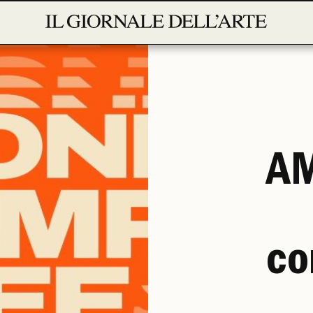
AM
co