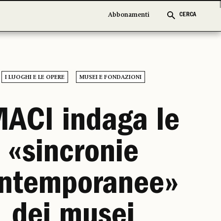
Abbonamenti
Abbonamenti
CERCA
CERCA
I LUOGHI E LE OPERE
MUSEI E FONDAZIONI
ACI indaga le
«sincronie
ntemporanee»
dei musei