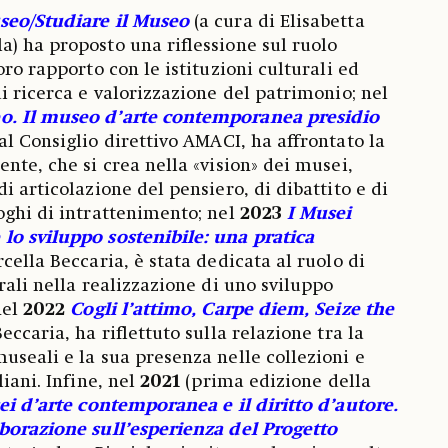
seo/Studiare il Museo
(a cura di Elisabetta
) ha proposto una riflessione sul ruolo
oro rapporto con le istituzioni culturali ed
i ricerca e valorizzazione del patrimonio; nel
o. Il museo d’arte contemporanea presidio
al Consiglio direttivo AMACI, ha affrontato la
nte, che si crea nella «vision» dei musei,
i articolazione del pensiero, di dibattito e di
oghi di intrattenimento; nel
2023
I Musei
lo sviluppo sostenibile: una pratica
rcella Beccaria, è stata dedicata al ruolo di
rali nella realizzazione di uno sviluppo
nel
2022
Cogli l’attimo, Carpe diem, Seize the
eccaria, ha riflettuto sulla relazione tra la
useali e la sua presenza nelle collezioni e
liani. Infine, nel
2021
(prima edizione della
ei d’arte contemporanea e il diritto d’autore.
aborazione sull’esperienza del Progetto