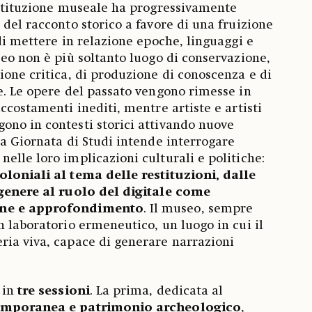
istituzione museale ha progressivamente
 del racconto storico a favore di una fruizione
di mettere in relazione epoche, linguaggi e
seo non è più soltanto luogo di conservazione,
ione critica, di produzione di conoscenza e di
e. Le opere del passato vengono rimesse in
ccostamenti inediti, mentre artiste e artisti
ono in contesti storici attivando nuove
La Giornata di Studi intende interrogare
elle loro implicazioni culturali e politiche:
oloniali al tema delle restituzioni, dalle
 genere al ruolo del digitale come
one e approfondimento
. Il museo, sempre
n laboratorio ermeneutico, un luogo in cui il
ria viva, capace di generare narrazioni
 in
tre sessioni
. La prima, dedicata al
temporanea e patrimonio archeologico
,