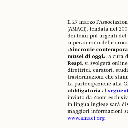
Il 27 marzo l'Associazio
(AMACI), fondata nel 200
dei temi più urgenti del
superamento delle cronol
«Sincronie contemporan
musei di oggi»
, a cura 
Respi
, si svolgerà onlin
direttrici, curatori, stud
trasformazioni che stann
La partecipazione alla G
obbligatoria
al
seguent
inviato da Zoom esclusiva
in lingua inglese sarà d
maggiori informazioni s
www.amaci.org
.