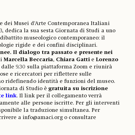
ne dei Musei d’Arte Contemporanea Italiani
3, dedica la sua sesta Giornata di Studi a uno
 dibattito museologico contemporaneo: il
ogie rigide e dei confini disciplinari.
ee. Il dialogo tra passato e presente nei
di
Marcella Beccaria
,
Chiara Gatti
e
Lorenzo
e dalle 9.30 sulla piattaforma Zoom e riunirà
iose e ricercatori per riflettere sulle
o ridefinendo identità e funzioni del museo.
iornata di Studio è
gratuita su iscrizione
e link
. Il link per il collegamento verrà
mente alle persone iscritte. Per gli interventi
isponibile la traduzione simultanea. Per
crivere a info@amaci.org o consultare