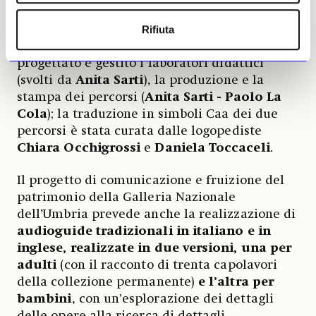
realizzazione del progetto è stata affidata ad
Rifiuta
Atlante Servizi Culturali
, che, con il
coordinamento di
Federica Guerra
, ha
progettato e gestito i laboratori didattici
(svolti da
Anita Sarti
), la produzione e la
stampa dei percorsi (
Anita Sarti - Paolo La
Cola
); la traduzione in simboli Caa dei due
percorsi è stata curata dalle logopediste
Chiara Occhigrossi
e
Daniela Toccaceli
.
Il progetto di comunicazione e fruizione del
patrimonio della Galleria Nazionale
dell’Umbria prevede anche la realizzazione di
audioguide tradizionali in italiano e in
inglese, realizzate in due versioni, una per
adulti
(con il racconto di trenta capolavori
della collezione permanente)
e l’altra per
bambini
, con un’esplorazione dei dettagli
delle opere alla ricerca di dettagli