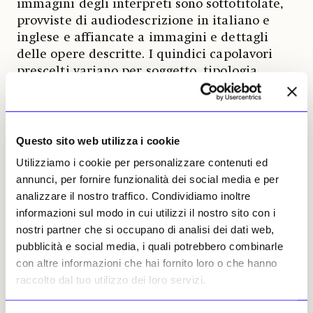
immagini degli interpreti sono sottotitolate,
provviste di audiodescrizione in italiano e
inglese e affiancate a immagini e dettagli
delle opere descritte. I quindici capolavori
prescelti variano per soggetto, tipologia,
tecnica e cronologia e consentono ai visitatori
sordi di avere un panorama articolato della
collezione della Galleria. I video Lis,
consultabili sul sito della Galleria Nazionale
Questo sito web utilizza i cookie
dell’Umbria, sono stati realizzati da un team
Utilizziamo i cookie per personalizzare contenuti ed
coordinato dalla sezione umbra dell’
Ente
annunci, per fornire funzionalità dei social media e per
Nazionale Sordi Ets Aps-Umbria
e costituito
analizzare il nostro traffico. Condividiamo inoltre
dal consulente esperto in accessibilità
informazioni sul modo in cui utilizzi il nostro sito con i
museale per persone sorde
Olivier Fidalgo
,
nostri partner che si occupano di analisi dei dati web,
dagli interpreti
Paola Bonifazi
,
Chiara Di
pubblicità e social media, i quali potrebbero combinarle
Monte
,
Davy Mariotti
, dagli speaker
con altre informazioni che hai fornito loro o che hanno
Francesco Gasparri
e
Pietro Mortaro
, con il
raccolto dal tuo utilizzo dei loro servizi.
coordinamento di
Cristina Rossi
. Il
montaggio dei video è stato realizzato da