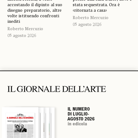
accostando il dipinto al suo
stata sequestrata. Ora è
disegno preparatorio, altre
«ritornata a casa»
volte istituendo confronti
Roberto Mercuzio
inediti
05 agosto 2026
Roberto Mercuzio
05 agosto 2026
IL NUMERO
IL NUMERO
IL NUMERO
IL NUMERO
DI LUGLIO-
DI LUGLIO-
DI LUGLIO-
DI LUGLIO-
AGOSTO 2026
AGOSTO 2026
AGOSTO 2026
AGOSTO 2026
in edicola
in edicola
in edicola
in edicola