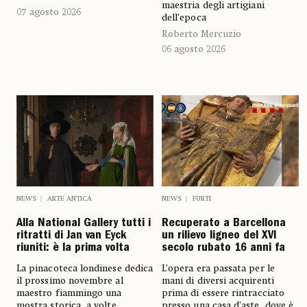
maestria degli artigiani
07 agosto 2026
dell’epoca
Roberto Mercuzio
06 agosto 2026
NEWS
ARTE ANTICA
NEWS
FURTI
Alla National Gallery tutti i
Recuperato a Barcellona
ritratti di Jan van Eyck
un rilievo ligneo del XVI
riuniti: è la prima volta
secolo rubato 16 anni fa
La pinacoteca londinese dedica
L’opera era passata per le
il prossimo novembre al
mani di diversi acquirenti
maestro fiammingo una
prima di essere rintracciato
mostra storica, a volte
presso una casa d’aste, dove è