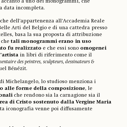
4 accanto a uno dei monogrammi, che
a data incompleta.
nche dell’appartenenza all’Accademia Reale
Belle Arti del Belgio e di una cattedra presso
xelles, basa la sua proposta di attribuzione
o che
tali monogrammi erano in uso
nto fu realizzato
e che essi sono
omogenei
’artista
in libri di riferimento come il
entaire des peintres, sculpteurs, dessinateurs &
el Bénézit.
i Michelangelo, lo studioso menziona i
rno alle forme della composizione
, le
onali
che rendono sia la carnagione sia il
rea di Cristo sostenuto dalla Vergine Maria
sta iconografia venne poi diffusamente