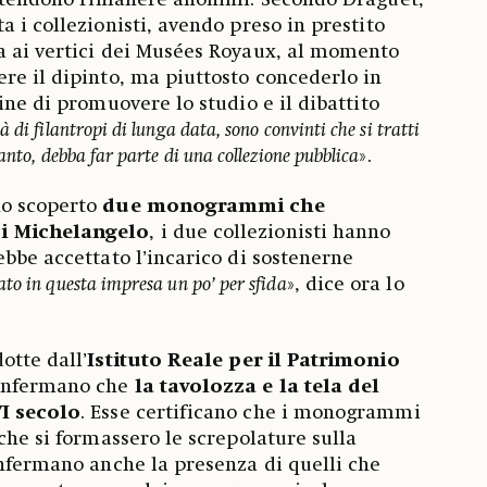
 intendono rimanere anonimi. Secondo Draguet,
 i collezionisti, avendo preso in prestito
a ai vertici dei Musées Royaux, al momento
re il dipinto, ma piuttosto concederlo in
ine di promuovere lo studio e il dibattito
à di filantropi di lunga data, sono convinti che si tratti
anto, debba far parte di una collezione pubblica
».
no scoperto
due monogrammi che
i Michelangelo
, i due collezionisti hanno
ebbe accettato l’incarico di sostenerne
ato in questa impresa un po’ per sfida
», dice ora lo
otte dall’
Istituto Reale per il Patrimonio
onfermano che
la tavolozza e la tela del
VI secolo
. Esse certificano che i monogrammi
che si formassero le screpolature sulla
onfermano anche la presenza di quelli che