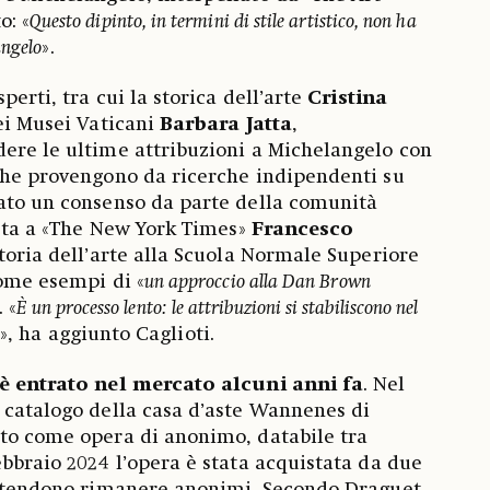
o: «
Questo dipinto, in termini di stile artistico, non ha
angelo
».
perti, tra cui la storica dell’arte
Cristina
ei Musei Vaticani
Barbara Jatta
,
ere le ultime attribuzioni a Michelangelo con
che provengono da ricerche indipendenti su
mato un consenso da parte della comunità
vista a «The New York Times»
Francesco
Storia dell’arte alla Scuola Normale Superiore
come esempi di «
un approccio alla Dan Brown
. «
È un processo lento: le attribuzioni si stabiliscono nel
i
», ha aggiunto Caglioti.
 è entrato nel mercato alcuni anni fa
. Nel
 catalogo della casa d’aste Wannenes di
tto come opera di anonimo, databile tra
ebbraio 2024 l’opera è stata acquistata da due