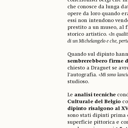
collezionisti belgi che
che conosce da lunga data
opere da loro quando er
essi non intendono vende
prestito a un museo, al f
storico artistico. «
In qualit
di un Michelangelo e che, pert
Quando sul dipinto han
sembrerebbero firme d
chiesto a Draguet se avr
l’autografia. «
Mi sono lanci
studioso.
Le
analisi tecniche
cond
Culturale del Belgio
c
dipinto risalgono al X
sono stati dipinti prima 
superficie pittorica e c