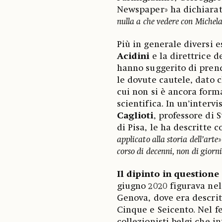
Newspaper» ha dichiarat
nulla a che vedere con Michel
Più in generale diversi es
Acidini
e la direttrice d
hanno suggerito di prend
le dovute cautele, dato 
cui non si è ancora for
scientifica. In un’inter
Caglioti
, professore di 
di Pisa, le ha descritte 
applicato alla storia dell’arte
»
corso di decenni, non di giorn
Il dipinto in questione
giugno 2020 figurava nel
Genova, dove era descri
Cinque e Seicento. Nel f