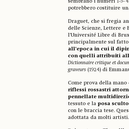
sembrano i numeri 1-5-
potrebbero costituire un
Draguet, che si fregia a
delle Scienze, Lettere e 
l’Université Libre di Bru
principalmente sul fatt
all’epoca in cui il dipi
con quelli attribuiti all
Dictionnaire critique et docum
graveurs
(1924) di Emmanu
Come prova della mano d
riflessi rossastri atto
pennellate multidirezi
tessuto e la
posa sculto
con le braccia tese. Que
adottata da molti artisti.