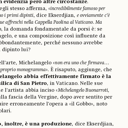
n evidenzia però altre circostanze
.
gli stesso afferma, «
incredibilmente famoso per
no i primi dipinti
, dice Ekserdjian,
e ovviamente c’è
 due affreschi nella Cappella Paolina al Vaticano. Ma
so, la domanda fondamentale da porsi è: se
gelo, e una composizione così influente da
 abbondantemente, perché nessuno avrebbe
 dipinto lui?
ell’arte, Michelangelo «
non era uno che firmava…
il proprio monogramma
». È risaputo, aggiunge, che
elangelo abbia effettivamente firmato è la
ilica di San Pietro
, in Vaticano. Nelle sue
 l’artista abbia inciso «
Michelangelo Buonarroti,
ulla fascia della Vergine, dopo aver sentito per
buire erroneamente l’opera a «il Gobbo», noto
lari.
, inoltre, è una produzione
, dice Ekserdjian,