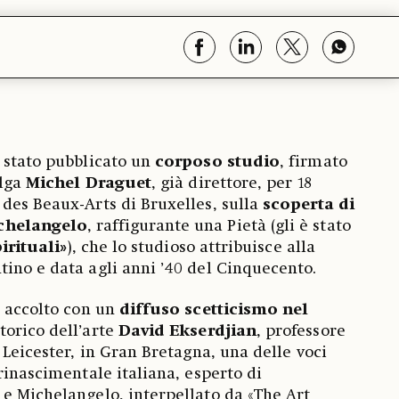
 stato pubblicato un
corposo studio
, firmato
elga
Michel Draguet
, già direttore, per 18
des Beaux-Arts di Bruxelles, sulla
scoperta di
chelangelo
, raffigurante una Pietà (gli è stato
irituali»
), che lo studioso attribuisce alla
ino e data agli anni ’40 del Cinquecento.
o accolto con un
diffuso scetticismo nel
storico dell’arte
David Ekserdjian
, professore
 Leicester, in Gran Bretagna, una delle voci
rinascimentale italiana, esperto di
e Michelangelo, interpellato da «The Art