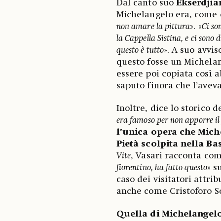
Dal canto suo
Ekserdjia
Michelangelo era, come e
non amare la pittura
». «
Ci so
la Cappella Sistina, e ci sono
questo è tutto
». A suo avvi
questo fosse un Michelan
essere poi copiata così
saputo finora che l’aveva
Inoltre, dice lo storico d
era famoso per non apporre 
l’unica opera che Mich
Pietà scolpita nella Bas
Vite
, Vasari racconta come
fiorentino, ha fatto questo
» s
caso dei visitatori attri
anche come Cristoforo So
Quella di Michelangelo