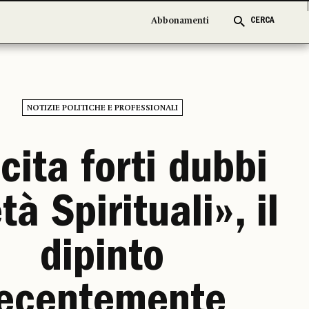
Abbonamenti
Abbonamenti
CERCA
CERCA
NOTIZIE POLITICHE E PROFESSIONALI
cita forti dubbi
tà Spirituali», il
dipinto
ecentemente