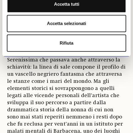
e personale.
Accetta tutti
Lo stesso intreccio si respira anche al livello
Accetta selezionati
superiore di Punta della Dogana, dove le
tracce di sale poste da Nazareth sul
pavimento rievocano memorie storiche,
Rifiuta
contenute tra le mura in mattoni, quelle
legate al dominio commerciale della
Serenissima che passava anche attraverso la
schiavitù: la linea di sale compone il profilo di
un vascello negriero fantasma che attraversa
le stanze come i mari del mondo. Ma gli
elementi storici si sovrappongono a quelli
legati alle vicende personali dell’artista che
sviluppa il suo percorso a partire dalla
drammatica storia della nonna di cui non
sono mai stati reperiti nemmeno i resti dopo
che fu reclusa per vent’anni in un istituto per
malati mentali di Barbacena, uno dei luoghi