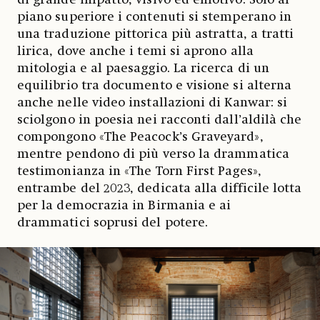
di grande impatto, visivo ed emotivo. Solo al
piano superiore i contenuti si stemperano in
una traduzione pittorica più astratta, a tratti
lirica, dove anche i temi si aprono alla
mitologia e al paesaggio. La ricerca di un
equilibrio tra documento e visione si alterna
anche nelle video installazioni di Kanwar: si
sciolgono in poesia nei racconti dall’aldilà che
compongono «The Peacock’s Graveyard»,
mentre pendono di più verso la drammatica
testimonianza in «The Torn First Pages»,
entrambe del 2023, dedicata alla difficile lotta
per la democrazia in Birmania e ai
drammatici soprusi del potere.