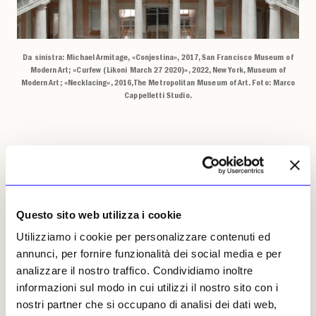
Da sinistra: Michael Armitage, «Conjestina», 2017, San Francisco Museum of
Modern Art; «Curfew (Likoni March 27 2020)», 2022, New York, Museum of
Modern Art; «Necklacing», 2016, The Metropolitan Museum of Art. Foto: Marco
Cappelletti Studio.
Non si visitano a cuor leggero, dunque, le
quattro mostre. L’incontro con Lorna Simpson
(1960, Stati Uniti), avviene a partire da alcune
Questo sito web utilizza i cookie
delle opere esposte alla Biennale di Venezia
del 2015, come «Three Figures» del 2014
,
Utilizziamo i cookie per personalizzare contenuti ed
quando l’artista, già attiva dagli anni ’80, fu
annunci, per fornire funzionalità dei social media e per
scoperta in Italia. Opere realizzate sulla base
analizzare il nostro traffico. Condividiamo inoltre
di fotografie storiche scattate su movimenti
informazioni sul modo in cui utilizzi il nostro sito con i
di protesta e «race riots» che grondano
nostri partner che si occupano di analisi dei dati web,