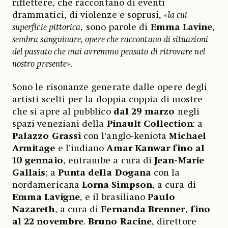
riflettere, che raccontano di eventi
drammatici, di violenze e soprusi, «
la cui
superficie pittorica
, sono parole di
Emma Lavine
,
sembra sanguinare, opere che raccontano di situazioni
del passato che mai avremmo pensato di ritrovare nel
nostro presente
».
Sono le risonanze generate dalle opere degli
artisti scelti per la doppia coppia di mostre
che si apre al pubblico
dal 29 marzo
negli
spazi veneziani della
Pinault Collection
: a
Palazzo Grassi
con l’anglo-keniota
Michael
Armitage
e l’indiano
Amar Kanwar
fino al
10 gennaio
, entrambe a cura di
Jean-Marie
Gallais
; a
Punta della Dogana
con la
nordamericana
Lorna Simpson
, a cura di
Emma Lavigne
, e il brasiliano
Paulo
Nazareth
, a cura di
Fernanda Brenner
,
fino
al 22 novembre
.
Bruno Racine
, direttore