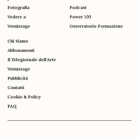
Fotografia
Podcast
Vedere a
Power 100
Vernissage
Osservatorio Formazione
Chi Siamo
Abbonamenti
Il Telegiornale dell'Arte
Vernissage
Pubblicità
Contatti
Cookie & Policy
FAQ
© 1983-2026 SOCIETÀ EDITRICE ALLEMANDI A R.L. | Piazza Emanuele Filiberto, 13