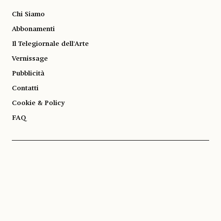
Chi Siamo
Abbonamenti
Il Telegiornale dell'Arte
Vernissage
Pubblicità
Contatti
Cookie & Policy
FAQ
© 1983-2026 SOCIETÀ EDITRICE ALLEMANDI A R.L. | Piazza Emanuele Filiberto, 13
10122 Torino | TEL. +39.011.819.9111 | P.IVA 13153930014
SOCIAL