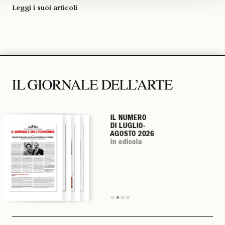
Leggi i suoi articoli
IL NUMERO
IL NUMERO
IL NUMERO
IL NUMERO
DI LUGLIO-
DI LUGLIO-
DI LUGLIO-
DI LUGLIO-
AGOSTO 2026
AGOSTO 2026
AGOSTO 2026
AGOSTO 2026
in edicola
in edicola
in edicola
in edicola