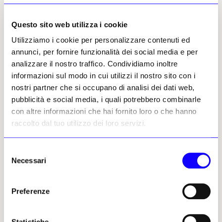
Archeologico Nazionale di Napoli, la raccolta
si apre ora al dialogo con l’arte
Questo sito web utilizza i cookie
contemporanea.
Utilizziamo i cookie per personalizzare contenuti ed
annunci, per fornire funzionalità dei social media e per
Dal
3 aprile al 5 luglio 2026
, le ceramiche
analizzare il nostro traffico. Condividiamo inoltre
antiche saranno affiancate alle opere
informazioni sul modo in cui utilizzi il nostro sito con i
dell’artista americano
Alexi Worth
(New York,
nostri partner che si occupano di analisi dei dati web,
1964), in una mostra che mette in relazione
pubblicità e social media, i quali potrebbero combinarle
tempi, linguaggi e sensibilità
con altre informazioni che hai fornito loro o che hanno
apparentemente distanti. Il progetto, curato
raccolto dal tuo utilizzo dei loro servizi.
da
Silvia Gaspardo Moro
e
Richard Neer
, si
fonda sull’idea che le antiche argille
custodiscano messaggi capaci di attraversare
Selezione
Necessari
i secoli, mantenendo intatta la loro forza
del
espressiva.
consenso
Preferenze
Le opere di Worth entrano nello spazio
museale non come semplice contrappunto,
ma come strumenti di risonanza visiva e
Statistiche