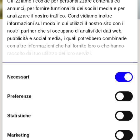
Utilizziamo i cookie per personalizzare contenuti ed
annunci, per fornire funzionalità dei social media e per
analizzare il nostro traffico. Condividiamo inoltre
informazioni sul modo in cui utilizzi il nostro sito con i
Yto Barrada
nostri partner che si occupano di analisi dei dati web,
pubblicità e social media, i quali potrebbero combinarle
con altre informazioni che hai fornito loro o che hanno
raccolto dal tuo utilizzo dei loro servizi.
Il Mao è un enorme archivio di geografie,
tempi e culture, in forma di manufatti,
Selezione
opere e documenti, dove i confini tra le
Necessari
del
dimensioni si annullano, si fondono in
consenso
una visione unica, complementare e
Preferenze
stratificata. Com’è stato il suo incontro
con il Museo e quale il processo di dialogo
e sviluppo del lavoro?
Statistiche
Quando ho ricevuto per la prima volta l’invito da
Davide Quadrio, era un periodo piuttosto intenso per
alcuni impegni precedenti e scadenze: avevo una mostra
Marketing