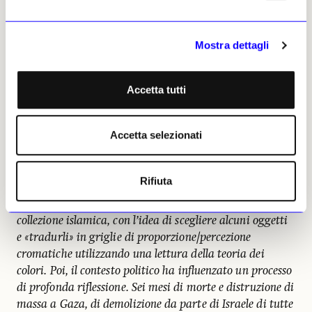
imminente al MoMA PS1 di New York, un’altra alla Pace
Gallery di Londra e la costruzione di una nuova tintoria
a Tangeri. Così ho deciso di trovare altri modi per
Mostra dettagli
lavorare in modo diverso e per prendermi il tempo
necessario perché volevo costruire con calma un nuovo
corpus di opere. Ho ripreso in mano un progetto che
Accetta tutti
avevo lì, dormiente, basato sul libro
Color Problems:
A Practical Manual for the Lay Student of
Accetta selezionati
Color
scritto nel 1901 da Emily Noyes Vanderpoel, una
vera pioniera, con una visione più simile al Minimalismo
che all’epoca Vittoriana, che documentava i colori con
Rifiuta
griglie di analisi cromatica. Lo scambio con il Mao è
iniziato partendo dalle immagini delle opere della
collezione islamica, con l’idea di scegliere alcuni oggetti
e «tradurli» in griglie di proporzione/percezione
cromatiche utilizzando una lettura della teoria dei
colori. Poi, il contesto politico ha influenzato un processo
di profonda riflessione. Sei mesi di morte e distruzione di
massa a Gaza, di demolizione da parte di Israele di tutte