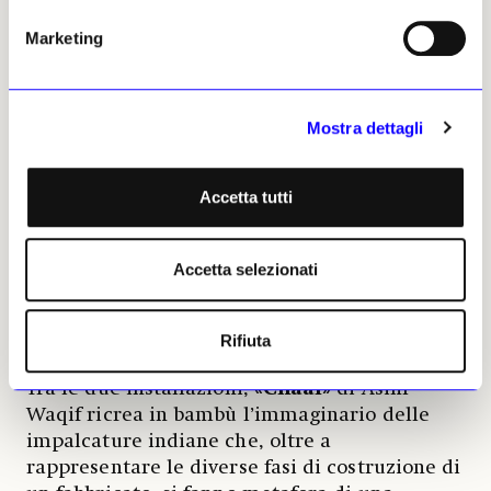
avvicina e si scopre che non si tratta di una
Marketing
struttura «solida». L’architettura si rifà alla
casa di famiglia demolita a Nuova Delhi di
Sumakshi Singh: un ricordo a cui l’artista ha
Mostra dettagli
deciso di dare concretezza.
All’altro lato della stanza trova posto una
Accetta tutti
composizione floreale che, a mezz’aria,
abbraccia lo spettatore.
«Under the same
sky»
, i cui elementi sono stati realizzati a
Accetta selezionati
mano da Ranjani Shettar, riporta al centro la
natura e l’artigianato, come parte integrante
del paesaggio emotivo della casa.
Rifiuta
Tra le due installazioni,
«Chaal»
di Asim
Waqif ricrea in bambù l’immaginario delle
impalcature indiane che, oltre a
rappresentare le diverse fasi di costruzione di