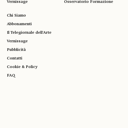
Vernissage
Osservatorio Formazione
Chi Siamo
Abbonamenti
Il Telegiornale dell'Arte
Vernissage
Pubblicità
Contatti
Cookie & Policy
FAQ
© 1983-2026 SOCIETÀ EDITRICE ALLEMANDI A R.L. | Piazza Emanuele Filiberto, 13
10122 Torino | TEL. +39.011.819.9111 | P.IVA 13153930014
SOCIAL