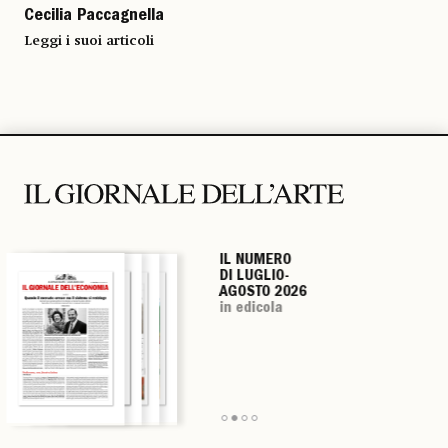
Cecilia Paccagnella
Leggi i suoi articoli
IL NUMERO
IL NUMERO
IL NUMERO
IL NUMERO
DI LUGLIO-
DI LUGLIO-
DI LUGLIO-
DI LUGLIO-
AGOSTO 2026
AGOSTO 2026
AGOSTO 2026
AGOSTO 2026
in edicola
in edicola
in edicola
in edicola