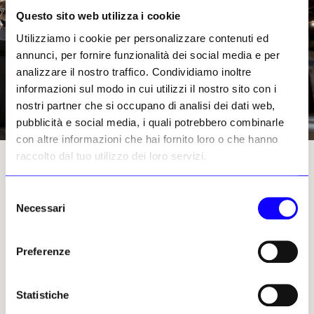
Questo sito web utilizza i cookie
Utilizziamo i cookie per personalizzare contenuti ed
annunci, per fornire funzionalità dei social media e per
analizzare il nostro traffico. Condividiamo inoltre
informazioni sul modo in cui utilizzi il nostro sito con i
nostri partner che si occupano di analisi dei dati web,
pubblicità e social media, i quali potrebbero combinarle
con altre informazioni che hai fornito loro o che hanno
raccolto dal tuo utilizzo dei loro servizi.
Asim Waqif, «Chaal». © Joe Habben
Selezione
Necessari
del
consenso
L’opera che attira maggiormente l’attenzione
è
«Permanent Address»
, un edificio
Preferenze
frammentato, quasi spettrale, che si staglia
delicatamente dallo sfondo nero grazie alle
Statistiche
linee segnate da fili bianchi, ricamati con una
maestria che lascia interdetti quando ci si