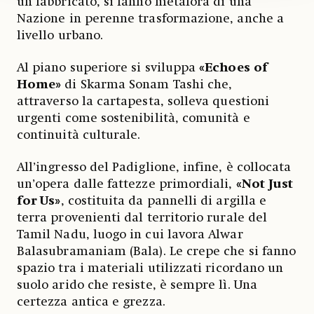
un fabbricato, si fanno metafora di una
Nazione in perenne trasformazione, anche a
livello urbano.
Al piano superiore si sviluppa
«Echoes of
Home»
di Skarma Sonam Tashi che,
attraverso la cartapesta, solleva questioni
urgenti come sostenibilità, comunità e
continuità culturale.
All’ingresso del Padiglione, infine, è collocata
un’opera dalle fattezze primordiali,
«Not Just
for Us»
, costituita da pannelli di argilla e
terra provenienti dal territorio rurale del
Tamil Nadu, luogo in cui lavora Alwar
Balasubramaniam (Bala). Le crepe che si fanno
spazio tra i materiali utilizzati ricordano un
suolo arido che resiste, è sempre lì. Una
certezza antica e grezza.