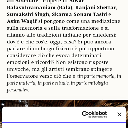
all’Arsenale
, le opere di
Alwar
Balasubramaniam (Bala)
,
Ranjani Shettar
,
Sumakshi Singh
,
Skarma Sonam Tashi
e
Asim Waqif
si pongono come una mediazione
sulla memoria e sulla trasformazione e si
rifanno alle tradizioni indiane per chiedersi:
dov’è e che cos’è, oggi, casa? Si può ancora
parlare di un luogo fisico o è più opportuno
considerare ciò che evoca determinati
emozioni e ricordi? Non esistono risposte
univoche, ma gli artisti sembrano spingere
l’osservatore verso ciò che è «
in parte memoria, in
parte materia, in parte rituale, in parte mitologia
personale
».