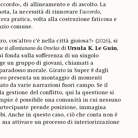
ccordo», di allineamento e di ascolto. La
ota, la necessità di rinnovare l’
accordo
,
era pratica, volta alla costruzione faticosa e
pazio comune.
o, cos’altro c’è nella città gioiosa?» (2026), si
che si allontanano da Omelas
di
Ursula K. Le Guin
,
 si fonda sulla sofferenza di un singolo
lge un gruppo di giovani, chiamati a
paradosso morale. Girato in Super 8 dagli
video presenta un montaggio di momenti
o da varie narrazioni fuori campo. Se il
a gestione del conflitto, qui la questione si
mpio: è possibile una comunità in cui nessuno
partecipante prende posizione, immagina
bi. Anche in questo caso, ciò che conta non è
, ma attivare un processo di interiorizzazione