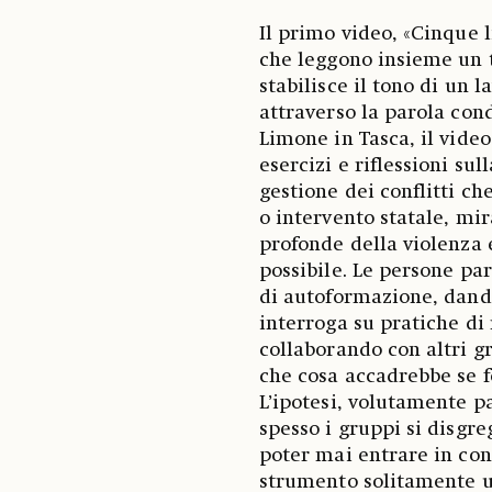
Il primo video, «Cinque l
che leggono insieme un t
stabilisce il tono di un 
attraverso la parola cond
Limone in Tasca, il vide
esercizi e riflessioni sul
gestione dei conflitti ch
o intervento statale, mir
profonde della violenza 
possibile. Le persone par
di autoformazione, dand
interroga su pratiche di 
collaborando con altri g
che cosa accadrebbe se fo
L’ipotesi, volutamente p
spesso i gruppi si disgr
poter mai entrare in con
strumento solitamente u