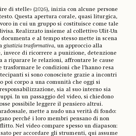
ire di stelle» (2026), inizia con alcune persone
esto. Questa apertura corale, quasi liturgica,
lavoro in cui un gruppo si costituisce come tale
ivisa. Realizzato insieme al collettivo Ulit-Un
o documenta e al tempo stesso mette in scena
la
giustizia trasformativa
, un approccio alla
e, invece di ricorrere a punizione, detenzione
a a riparare le relazioni, affrontare le cause
e trasformare le condizioni che l’hanno resa
tecipanti si sono conosciute grazie a incontri
o poi corpo a una comunità che oggi si
responsabilizzazione, sia al suo interno sia
ruppi. In un passaggio del video, si chiedono
sse possibile leggere il pensiero altrui.
aradossale, mette a nudo una verità di fondo:
egano perché i loro membri pensano di non
flitto. Nel video compare spesso un diapason:
sato per accordare gli strumenti, qui assume