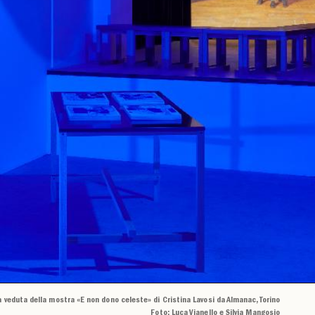
 veduta della mostra «E non dono celeste» di Cristina Lavosi da Almanac, Torino
Foto: Luca Vianello e Silvia Mangosio