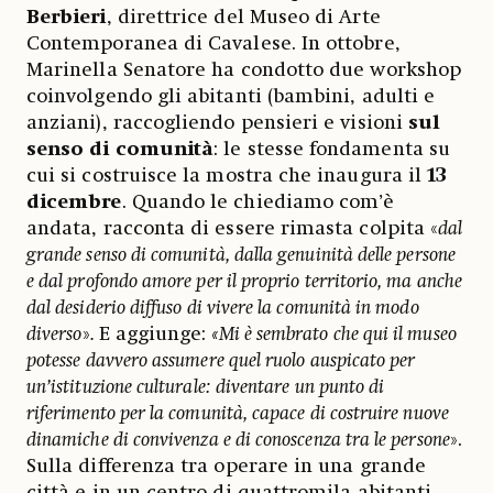
Berbieri
, direttrice del Museo di Arte
Contemporanea di Cavalese. In ottobre,
Marinella Senatore ha condotto due workshop
coinvolgendo gli abitanti (bambini, adulti e
anziani), raccogliendo pensieri e visioni
sul
senso di comunità
: le stesse fondamenta su
cui si costruisce la mostra che inaugura il
13
dicembre
. Quando le chiediamo com’è
andata, racconta di essere rimasta colpita «
dal
grande senso di comunità, dalla genuinità delle persone
e dal profondo amore per il proprio territorio, ma anche
dal desiderio diffuso di vivere la comunità in modo
diverso
»
.
E aggiunge:
«Mi è sembrato che qui il museo
potesse davvero assumere quel ruolo auspicato per
un’istituzione culturale: diventare un punto di
riferimento per la comunità, capace di costruire nuove
dinamiche di convivenza e di conoscenza tra le persone
».
Sulla differenza tra operare in una grande
città e in un centro di quattromila abitanti