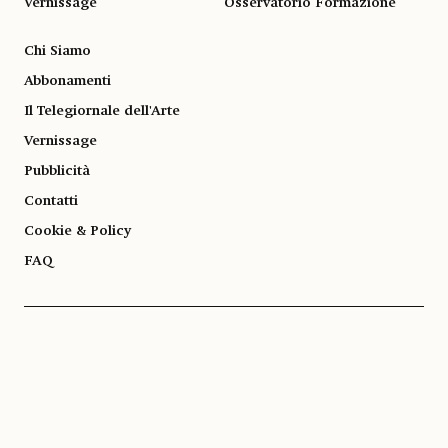
Vernissage
Osservatorio Formazione
Chi Siamo
Abbonamenti
Il Telegiornale dell'Arte
Vernissage
Pubblicità
Contatti
Cookie & Policy
FAQ
© 1983-2026 SOCIETÀ EDITRICE ALLEMANDI A R.L. | Piazza Emanuele Filiberto, 13
10122 Torino | TEL. +39.011.819.9111 | P.IVA 13153930014
SOCIAL