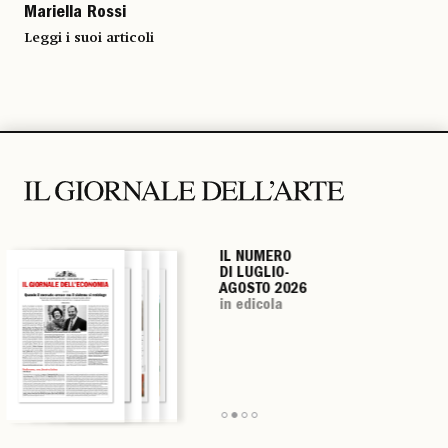
Mariella Rossi
Leggi i suoi articoli
IL NUMERO
IL NUMERO
IL NUMERO
IL NUMERO
DI LUGLIO-
DI LUGLIO-
DI LUGLIO-
DI LUGLIO-
AGOSTO 2026
AGOSTO 2026
AGOSTO 2026
AGOSTO 2026
in edicola
in edicola
in edicola
in edicola