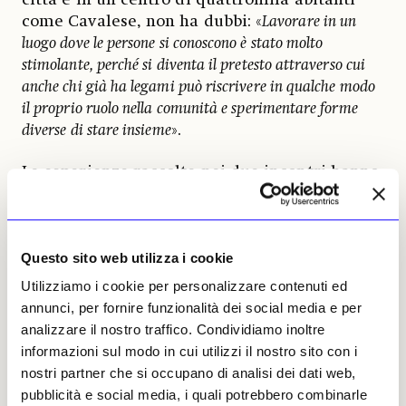
come Cavalese, non ha dubbi: «
Lavorare in un
luogo dove le persone si conoscono è stato molto
stimolante, perché si diventa il pretesto attraverso cui
anche chi già ha legami può riscrivere in qualche modo
il proprio ruolo nella comunità e sperimentare forme
diverse di stare insieme
».
Le esperienze raccolte nei due incontri hanno
dato origine a un nuovo lavoro di Marinella
Senatore: il collage in nove elementi
«There is
so much we can learn from the sun»
, che
Questo sito web utilizza i cookie
dà il titolo alla mostra (
fino al 9 aprile 2026
)
e ne costituisce il fulcro concettuale. Attorno
Utilizziamo i cookie per personalizzare contenuti ed
a esso si articola l’intero progetto espositivo,
annunci, per fornire funzionalità dei social media e per
che riunisce complessivamente
53 opere
. In
analizzare il nostro traffico. Condividiamo inoltre
mostra figurano tele della serie «Make it
informazioni sul modo in cui utilizzi il nostro sito con i
shine» e collage della serie «The School of
nostri partner che si occupano di analisi dei dati web,
Narrative Dance-Storyline». A queste si
pubblicità e social media, i quali potrebbero combinarle