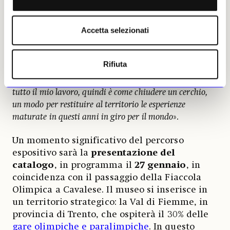
che le circonda
». Senatore ricorda infine che
questa mostra segna per lei
un ritorno
Accetta selezionati
significativo in Trentino dopo molti anni
:
«
Alla Galleria Civica di Trento, nel 2006, ho
sperimentato per la prima volta in assoluto un progetto
Rifiuta
partecipativo: era un cortometraggio girato all’interno
dello spazio espositivo. Oggi questo approccio attraversa
tutto il mio lavoro, quindi è come chiudere un cerchio,
un modo per restituire al territorio le esperienze
maturate in questi anni in giro per il mondo
».
Un momento significativo del percorso
espositivo sarà la
presentazione del
catalogo
, in programma il
27 gennaio
, in
coincidenza con il passaggio della Fiaccola
Olimpica a Cavalese. Il museo si inserisce in
un territorio strategico: la Val di Fiemme, in
provincia di Trento, che ospiterà il 30% delle
gare olimpiche e paralimpiche
. In questo