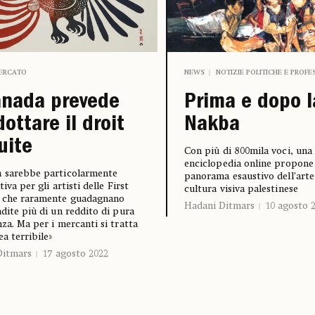
ERCATO
NEWS
NOTIZIE POLITICHE E PROFE
anada prevede
Prima e dopo l
dottare il droit
Nakba
uite
Con più di 800mila voci, una
enciclopedia online propone
a sarebbe particolarmente
panorama esaustivo dell’arte 
tiva per gli artisti delle First
cultura visiva palestinese
, che raramente guadagnano
Hadani Ditmars
10 agosto 
ndite più di un reddito di pura
nza. Ma per i mercanti si tratta
ea terribile»
Ditmars
17 agosto 2022