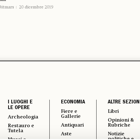
Ditmars
20 dicembre 2019
I LUOGHI E
ECONOMIA
ALTRE SEZION
LE OPERE
Fiere e
Libri
Gallerie
Archeologia
Opinioni &
Antiquari
Rubriche
Restauro e
Tutela
Aste
Notizie
politiche e
Musei e