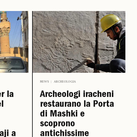
NEWS
ARCHEOLOGIA
r la
Archeologi iracheni
l
restaurano la Porta
di Mashki e
scoprono
aji a
antichissime