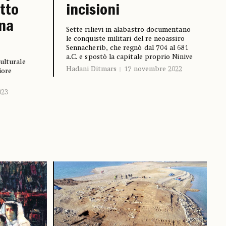
tto
incisioni
una
Sette rilievi in alabastro documentano
le conquiste militari del re neoassiro
Sennacherib, che regnò dal 704 al 681
a.C. e spostò la capitale proprio Ninive
ulturale
Hadani Ditmars
17 novembre 2022
iore
023