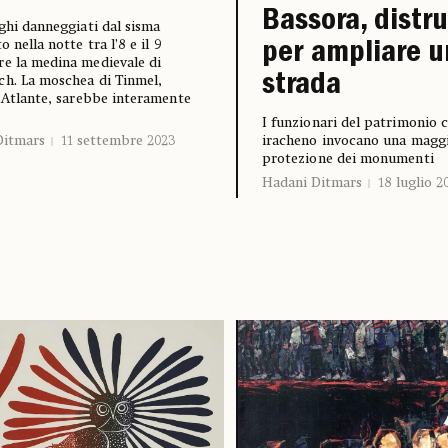
Bassora, distru
oghi danneggiati dal sisma
o nella notte tra l’8 e il 9
per ampliare 
e la medina medievale di
strada
h. La moschea di Tinmel,
o Atlante, sarebbe interamente
I funzionari del patrimonio c
Ditmars
11 settembre 2023
iracheno invocano una magg
protezione dei monumenti
Hadani Ditmars
18 luglio 2