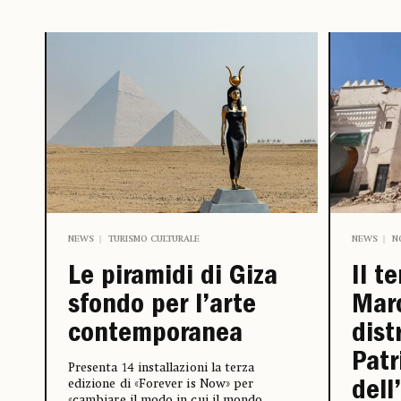
NEWS
TURISMO CULTURALE
NEWS
N
Le piramidi di Giza
Il t
sfondo per l’arte
Mar
contemporanea
dist
Patr
Presenta 14 installazioni la terza
edizione di «Forever is Now» per
dell
«cambiare il modo in cui il mondo