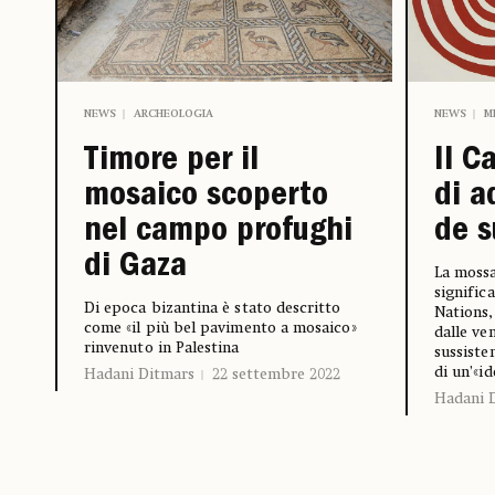
NEWS
ARCHEOLOGIA
NEWS
M
Timore per il
Il C
mosaico scoperto
di a
nel campo profughi
de s
di Gaza
La moss
significa
Di epoca bizantina è stato descritto
Nations
come «il più bel pavimento a mosaico»
dalle ve
rinvenuto in Palestina
sussiste
di un’«id
Hadani Ditmars
22 settembre 2022
Hadani 