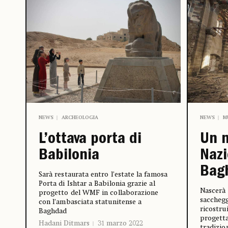
NEWS
ARCHEOLOGIA
NEWS
M
L’ottava porta di
Un 
Babilonia
Nazi
Bag
Sarà restaurata entro l’estate la famosa
Porta di Ishtar a Babilonia grazie al
Nascerà 
progetto del WMF in collaborazione
sacchegg
con l’ambasciata statunitense a
ricostru
Baghdad
progetta
Hadani Ditmars
31 marzo 2022
tradizio