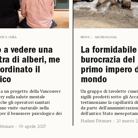
RTE E CURA
NEWS
ARCHEOLOGIA
 a vedere una
La formidabile
ra di alberi, me
burocrazia del
 ordinato il
primo impero 
ico
mondo
a un progetto della Vancouver
Un gruppo di tavolette cunei
ery sulla salute mentale
sigilli prodotti sotto gli Acc
che gli operatori sanitari
testimoniano la capillarità di
no visite «naturali» nella
da parte dell’amministrazion
 per il benessere psicologico dei
dell’antico Stato mesopotam
i
Hadani Ditmars
20 marzo 2
Ditmars
09 aprile 2025