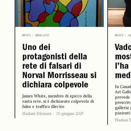
NEWS
MERCATO
NEWS
A
Uno dei
Vado
protagonisti della
most
rete di falsari di
l’ha
Norval Morrisseau si
med
dichiara colpevole
In Canad
Art Gall
James White, membro di spicco della
prevede 
vasta rete, si è dichiarato colpevole di
prescriva
falso e traffico illecito
galleria
pazient
Hadani Ditmars
30 giugno 2025
Hadani 