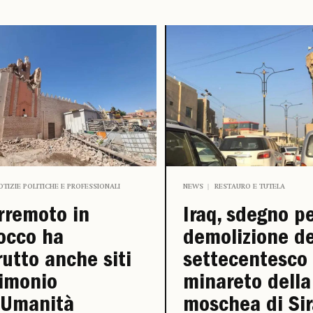
OTIZIE POLITICHE E PROFESSIONALI
NEWS
RESTAURO E TUTELA
erremoto in
Iraq, sdegno pe
occo ha
demolizione de
rutto anche siti
settecentesco
imonio
minareto della
’Umanità
moschea di Sir