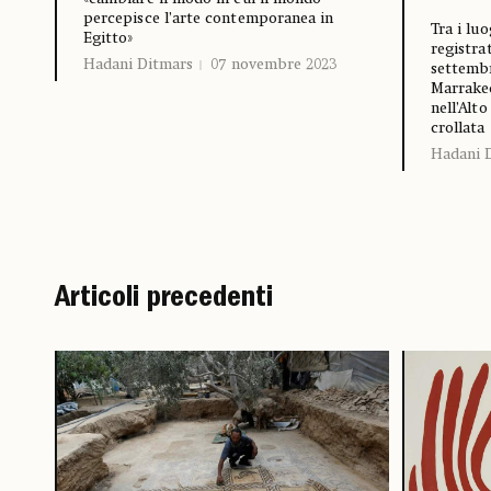
percepisce l’arte contemporanea in
Tra i lu
Egitto»
registrat
Hadani Ditmars
07 novembre 2023
settembr
Marrakec
nell’Alt
crollata
Hadani 
Articoli precedenti