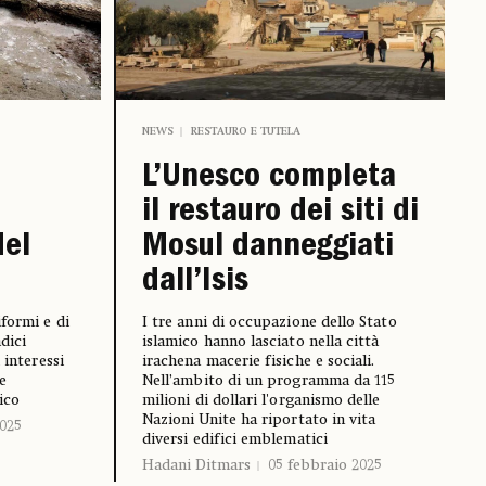
NEWS
RESTAURO E TUTELA
L’Unesco completa
il restauro dei siti di
del
Mosul danneggiati
dall’Isis
formi e di
I tre anni di occupazione dello Stato
adici
islamico hanno lasciato nella città
 interessi
irachena macerie fisiche e sociali.
e
Nell’ambito di un programma da 115
ico
milioni di dollari l'organismo delle
Nazioni Unite ha riportato in vita
025
diversi edifici emblematici
Hadani Ditmars
05 febbraio 2025