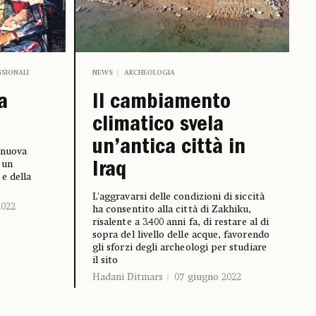
SSIONALI
NEWS
ARCHEOLOGIA
a
Il cambiamento
climatico svela
un’antica città in
 nuova
 un
Iraq
e della
L'aggravarsi delle condizioni di siccità
2022
ha consentito alla città di Zakhiku,
risalente a 3.400 anni fa, di restare al di
sopra del livello delle acque, favorendo
gli sforzi degli archeologi per studiare
il sito
Hadani Ditmars
07 giugno 2022