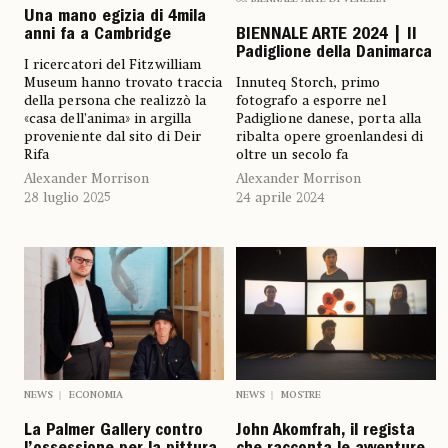
Una mano egizia di 4mila
anni fa a Cambridge
BIENNALE ARTE 2024 | Il
Padiglione della Danimarca
I ricercatori del Fitzwilliam
Museum hanno trovato traccia
Innuteq Storch, primo
della persona che realizzò la
fotografo a esporre nel
«casa dell’anima» in argilla
Padiglione danese, porta alla
proveniente dal sito di Deir
ribalta opere groenlandesi di
Rifa
oltre un secolo fa
Alexander Morrison
Alexander Morrison
28 luglio 2025
24 aprile 2024
NEWS
ECONOMIA
NEWS
MOSTRE
La Palmer Gallery contro
John Akomfrah, il regista