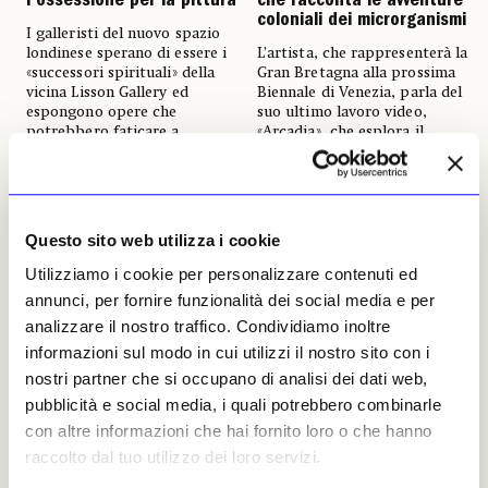
l’ossessione per la pittura
che racconta le avventure
coloniali dei microrganismi
I galleristi del nuovo spazio
londinese sperano di essere i
L’artista, che rappresenterà la
«successori spirituali» della
Gran Bretagna alla prossima
vicina Lisson Gallery ed
Biennale di Venezia, parla del
espongono opere che
suo ultimo lavoro video,
potrebbero faticare a
«Arcadia», che esplora il
ottenere un posizionamento
cosiddetto «scambio
nel mercato
colombiano»
Alexander Morrison
Alexander Morrison
01 febbraio 2024
05 gennaio 2024
Questo sito web utilizza i cookie
Utilizziamo i cookie per personalizzare contenuti ed
annunci, per fornire funzionalità dei social media e per
analizzare il nostro traffico. Condividiamo inoltre
informazioni sul modo in cui utilizzi il nostro sito con i
nostri partner che si occupano di analisi dei dati web,
pubblicità e social media, i quali potrebbero combinarle
con altre informazioni che hai fornito loro o che hanno
NEWS
ASTE
raccolto dal tuo utilizzo dei loro servizi.
La collezione di Freddie