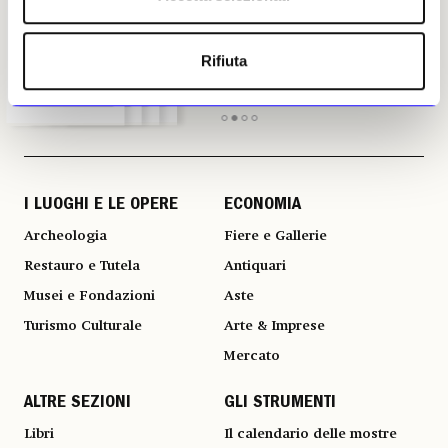
in edicola
in edicola
in edicola
in edicola
Rifiuta
I LUOGHI E LE OPERE
ECONOMIA
Archeologia
Fiere e Gallerie
Restauro e Tutela
Antiquari
Musei e Fondazioni
Aste
Turismo Culturale
Arte & Imprese
Mercato
ALTRE SEZIONI
GLI STRUMENTI
Libri
Il calendario delle mostre