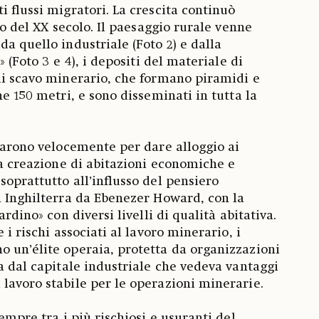
 flussi migratori. La crescita continuò
zio del XX secolo. Il paesaggio rurale venne
a quello industriale (Foto 2) e dalla
» (Foto 3 e 4), i depositi del materiale di
di scavo minerario, che formano piramidi e
he 150 metri, e sono disseminati in tutta la
pparono velocemente per dare alloggio ai
la creazione di abitazioni economiche e
soprattutto all’influsso del pensiero
n Inghilterra da Ebenezer Howard, con la
ardino» con diversi livelli di qualità abitativa.
 i rischi associati al lavoro minerario, i
 un’élite operaia, protetta da organizzazioni
ta dal capitale industriale che vedeva vantaggi
lavoro stabile per le operazioni minerarie.
sempre tra i più rischiosi e usuranti del