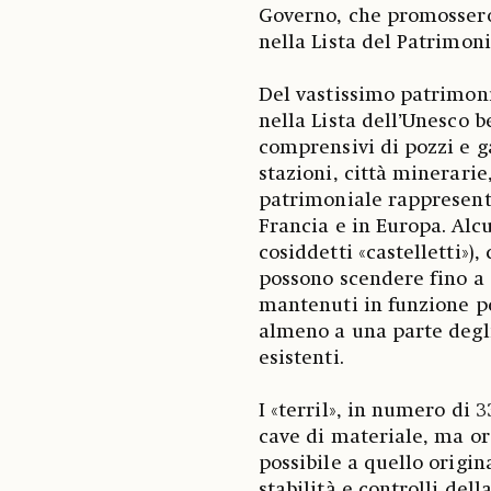
Governo, che promossero 
nella Lista del Patrimoni
Del vastissimo patrimonio
nella Lista dell’Unesco b
comprensivi di pozzi e ga
stazioni, città minerarie
patrimoniale rappresenta
Francia e in Europa. Alcun
cosiddetti «castelletti»)
possono scendere fino a 
mantenuti in funzione pe
almeno a una parte degli
esistenti.
I «terril», in numero di 
cave di materiale, ma ora
possibile a quello origin
stabilità e controlli del