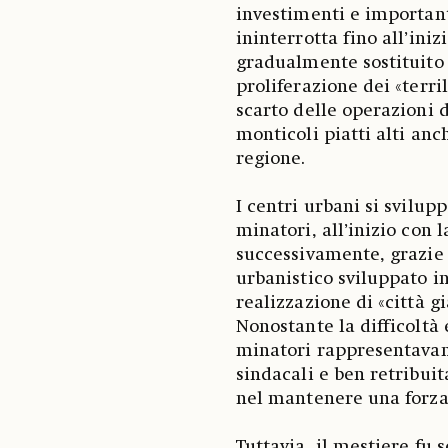
investimenti e importanti
ininterrotta fino all’ini
gradualmente sostituito d
proliferazione dei «terril
scarto delle operazioni 
monticoli piatti alti anc
regione.
I centri urbani si svilu
minatori, all’inizio con 
successivamente, grazie 
urbanistico sviluppato i
realizzazione di «città gi
Nonostante la difficoltà e
minatori rappresentavano
sindacali e ben retribui
nel mantenere una forza 
Tuttavia, il mestiere fu 