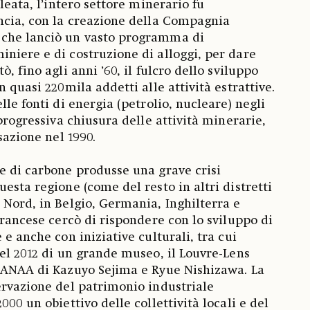
lleata, l’intero settore minerario fu
ncia, con la creazione della Compagnia
che lanciò un vasto programma di
niere e di costruzione di alloggi, per dare
, fino agli anni ’60, il fulcro dello sviluppo
n quasi 220mila addetti alle attività estrattive.
lle fonti di energia (petrolio, nucleare) negli
 progressiva chiusura delle attività minerarie,
sazione nel 1990.
e di carbone produsse una grave crisi
esta regione (come del resto in altri distretti
 Nord, in Belgio, Germania, Inghilterra e
francese cercò di rispondere con lo sviluppo di
 e anche con iniziative culturali, tra cui
nel 2012 di un grande museo, il Louvre-Lens
 SANAA di Kazuyo Sejima e Ryue Nishizawa. La
ervazione del patrimonio industriale
000 un obiettivo delle collettività locali e del