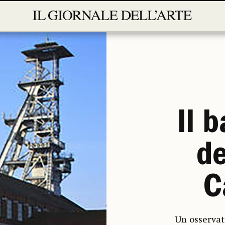
Il 
de
C
Un osservat