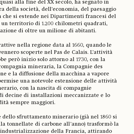
 quasi alla fine del XX secolo, ha segnato in
ra della società, dell’economia, del paesaggio
a che si estende nei Dipartimenti francesi del
 un territorio di 1.200 chilometri quadrati,
azione di oltre un milione di abitanti.
trattive nella regione data al 1660, quando le
ennero scoperte nel Pas de Calais. L’attività
be però inizio solo attorno al 1730, con la
 compagnia mineraria, la Compagnie des
one e la diffusione della macchina a vapore
 permise una notevole estensione delle attività
nerario, con la nascita di compagnie
di decine di installazioni meccanizzate e lo
dità sempre maggiori.
 dello sfruttamento minerario (già nel 1860 si
a tonnellate di carbone all’anno) trasformò la
’industrializzazione della Francia, attirando