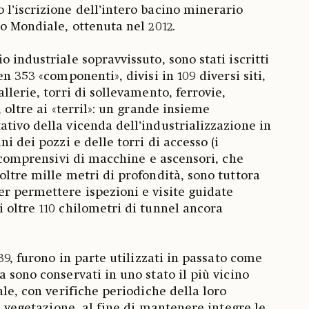
l’iscrizione dell’intero bacino minerario
o Mondiale, ottenuta nel 2012.
 industriale sopravvissuto, sono stati iscritti
en 353 «componenti», divisi in 109 diversi siti,
llerie, torri di sollevamento, ferrovie,
, oltre ai «terril»: un grande insieme
tivo della vicenda dell’industrializzazione in
i dei pozzi e delle torri di accesso (i
, comprensivi di macchine e ascensori, che
oltre mille metri di profondità, sono tuttora
r permettere ispezioni e visite guidate
 oltre 110 chilometri di tunnel ancora
339, furono in parte utilizzati in passato come
 sono conservati in uno stato il più vicino
ale, con verifiche periodiche della loro
la vegetazione, al fine di mantenere integre le