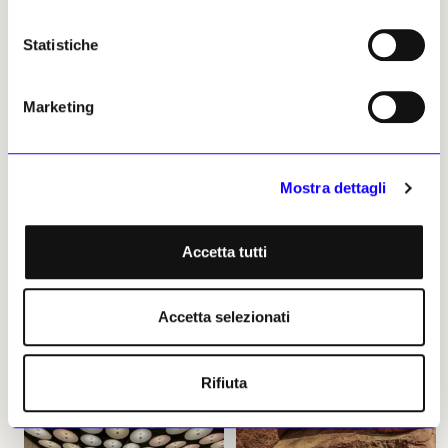
Statistiche
NEWS
FORMAZIONE
NEWS
MUSEI E FONDAZIONI
Marketing
Il Getty lancia una borsa di
A New York si apre un
studio internazionale
Canyon
dedicata alla sostenibilità
Sarà inaugurato a Manhattan
Mostra dettagli
Il nuovo programma,
nel 2026 un nuovo spazio per
realizzato in collaborazione
video, audio e altre forme di
con 15 istituzioni di sei
«durational art» promosso dal
continenti, sosterrà sia la
filantropo Robert Rosenkranz
Accetta tutti
conservazione che la creazione
e dal direttore fondatore del
di nuove opere in risposta alle
Mass Moca, Joe Thompson
sfide poste dal cambiamento
Torey Akers
climatico
Accetta selezionati
16 giugno 2025
Torey Akers
26 giugno 2025
Rifiuta