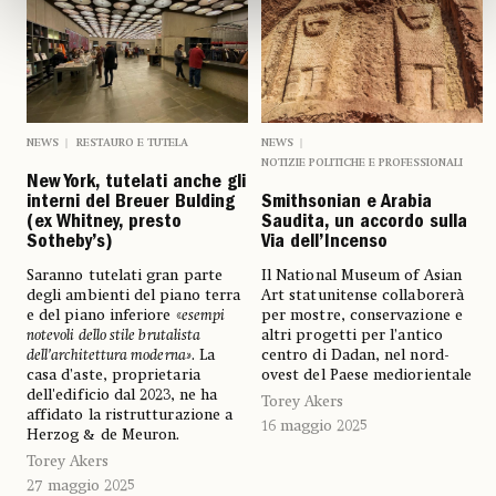
NEWS
RESTAURO E TUTELA
NEWS
NOTIZIE POLITICHE E PROFESSIONALI
New York, tutelati anche gli
interni del Breuer Bulding
Smithsonian e Arabia
(ex Whitney, presto
Saudita, un accordo sulla
Sotheby’s)
Via dell’Incenso
Saranno tutelati gran parte
Il National Museum of Asian
degli ambienti del piano terra
Art statunitense collaborerà
e del piano inferiore «
esempi
per mostre, conservazione e
notevoli dello stile brutalista
altri progetti per l’antico
dell’architettura moderna»
. La
centro di Dadan, nel nord-
casa d’aste, proprietaria
ovest del Paese mediorientale
dell'edificio dal 2023, ne ha
Torey Akers
affidato la ristrutturazione a
16 maggio 2025
Herzog & de Meuron.
Torey Akers
27 maggio 2025