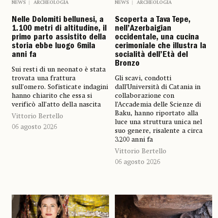
NEWS
ARCHEOLOGIA
NEWS
ARCHEOLOGIA
Nelle Dolomiti bellunesi, a
Scoperta a Tava Tepe,
1.100 metri di altitudine, il
nell’Azerbaigian
primo parto assistito della
occidentale, una cucina
storia ebbe luogo 6mila
cerimoniale che illustra la
anni fa
socialità dell’Età del
Bronzo
Sui resti di un neonato è stata
trovata una frattura
Gli scavi, condotti
sull’omero. Sofisticate indagini
dall'Università di Catania in
hanno chiarito che essa si
collaborazione con
verificò all’atto della nascita
l’Accademia delle Scienze di
Baku, hanno riportato alla
Vittorio Bertello
luce una struttura unica nel
06 agosto 2026
suo genere, risalente a circa
3.200 anni fa
Vittorio Bertello
06 agosto 2026