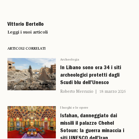
Vittorio Bertello
Leggi i suoi articoli
ARTICOLI CORRELATI
Archeologia
In Libano sono ora 34 i siti
archeologici protetti dagli
Scudi blu dell’Unesco
Roberto Mercuzio
18 marzo 2026
I luoghi e le opere
Isfahan, danneggiato dai
missili il palazzo Chehel
Sotoun: la guerra minaccia i
siti UNESCO dell’Iran