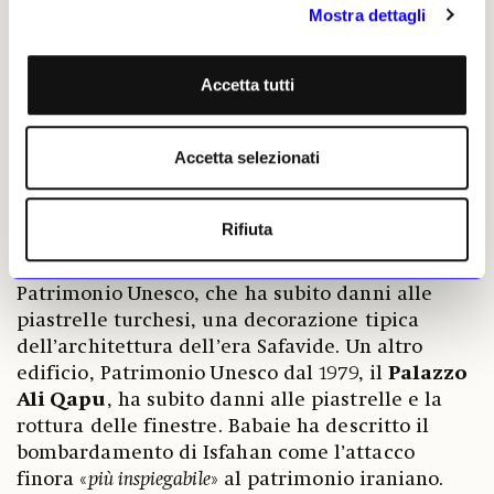
sito Patrimonio Mondiale Unesco di poco meno
Mostra dettagli
di 90mila metri quadrati, in seguito a un
attacco mirato all’edificio del governatore.
Isfahan è famosa per le sue
architetture del
Accetta tutti
XVII secolo
. Il suo governatore,
Mehdi
Jamalinejad
, l’ha descritta come «
un museo senza
Accetta selezionati
tetto
», sottolineandone il valore culturale e la
vulnerabilità in un post sui social media. I danni
più gravi sono stati registrati al
Palazzo
Rifiuta
Chehel Sotoun
. Tra i siti danneggiati figurano
diverse moschee, tra cui la
Masjed-e Jameh
,
Patrimonio Unesco, che ha subito danni alle
piastrelle turchesi, una decorazione tipica
dell’architettura dell’era Safavide. Un altro
edificio, Patrimonio Unesco dal 1979, il
Palazzo
Ali Qapu
, ha subito danni alle piastrelle e la
rottura delle finestre. Babaie ha descritto il
bombardamento di Isfahan come l’attacco
finora «
più inspiegabile
» al patrimonio iraniano.