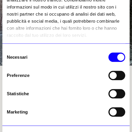
informazioni sul modo in cui utilizzi il nostro sito con i
nostri partner che si occupano di analisi dei dati web,
pubblicità e social media, i quali potrebbero combinarle
con altre informazioni che hai fornito loro o che hanno
raccolto dal tuo utilizzo dei loro servizi.
Selezione
Necessari
del
consenso
Preferenze
Uno dei monumenti iraniani recentemente colpiti durante il conflitto
Isfahan
Statistiche
La storica città di Isfahan è stata colpita per la
prima volta da attacchi aerei il 9 marzo.
Grandi
Marketing
colonne di fumo sono state avvistate mentre
si alzavano dalla piazza Naqsh-e Jahan
, un