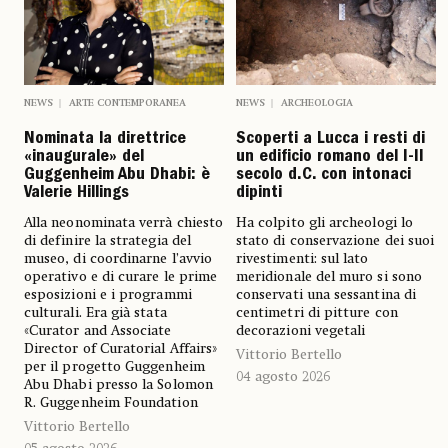
NEWS
ARTE CONTEMPORANEA
NEWS
ARCHEOLOGIA
Nominata la direttrice
Scoperti a Lucca i resti di
«inaugurale» del
un edificio romano del I-II
Guggenheim Abu Dhabi: è
secolo d.C. con intonaci
Valerie Hillings
dipinti
Alla neonominata verrà chiesto
Ha colpito gli archeologi lo
di definire la strategia del
stato di conservazione dei suoi
museo, di coordinarne l’avvio
rivestimenti: sul lato
operativo e di curare le prime
meridionale del muro si sono
esposizioni e i programmi
conservati una sessantina di
culturali. Era già stata
centimetri di pitture con
«Curator and Associate
decorazioni vegetali
Director of Curatorial Affairs»
Vittorio Bertello
per il progetto Guggenheim
04 agosto 2026
Abu Dhabi presso la Solomon
R. Guggenheim Foundation
Vittorio Bertello