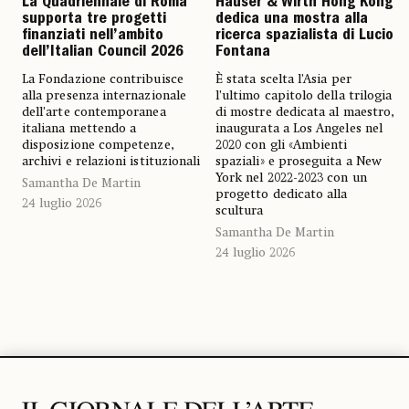
La Quadriennale di Roma
Hauser & Wirth Hong Kong
supporta tre progetti
dedica una mostra alla
finanziati nell’ambito
ricerca spazialista di Lucio
dell’Italian Council 2026
Fontana
La Fondazione contribuisce
È stata scelta l’Asia per
alla presenza internazionale
l’ultimo capitolo della trilogia
dell’arte contemporanea
di mostre dedicata al maestro,
italiana mettendo a
inaugurata a Los Angeles nel
disposizione competenze,
2020 con gli «Ambienti
archivi e relazioni istituzionali
spaziali» e proseguita a New
York nel 2022-2023 con un
Samantha De Martin
progetto dedicato alla
24 luglio 2026
scultura
Samantha De Martin
24 luglio 2026