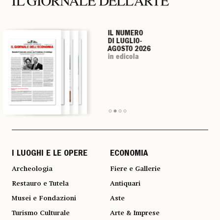
IL NUMERO
IL NUMERO
IL NUMERO
IL NUMERO
DI LUGLIO-
DI LUGLIO-
DI LUGLIO-
DI LUGLIO-
AGOSTO 2026
AGOSTO 2026
AGOSTO 2026
AGOSTO 2026
in edicola
in edicola
in edicola
in edicola
I LUOGHI E LE OPERE
ECONOMIA
Archeologia
Fiere e Gallerie
Restauro e Tutela
Antiquari
Musei e Fondazioni
Aste
Turismo Culturale
Arte & Imprese