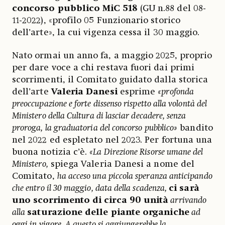
concorso pubblico MiC 518
(GU n.88 del 08-
11-2022), «profilo 05 Funzionario storico
dell’arte», la cui vigenza cessa il 30 maggio.
Nato ormai un anno fa, a maggio 2025, proprio
per dare voce a chi restava fuori dai primi
scorrimenti, il Comitato guidato dalla storica
dell’arte
Valeria Danesi
esprime
«profonda
preoccupazione e forte dissenso rispetto alla volontà del
Ministero della Cultura di lasciar decadere, senza
proroga, la graduatoria del concorso pubblico»
bandito
nel 2022 ed espletato nel 2023. Per fortuna una
buona notizia c’è.
«La Direzione Risorse umane del
Ministero,
spiega Valeria Danesi a nome del
Comitato,
ha acceso una piccola speranza anticipando
che entro il 30 maggio, data della scadenza,
ci sarà
uno scorrimento di circa 90 unità
arrivando
alla
saturazione delle piante organiche
ad
oggi in vigore. A questo si aggiungerebbe la