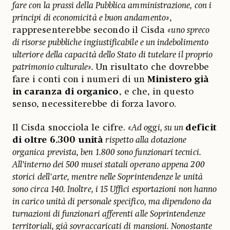
fare con la prassi della Pubblica amministrazione, con i
principi di economicità e buon andamento»
,
rappresenterebbe secondo il Cisda
«uno spreco
di risorse pubbliche ingiustificabile e un indebolimento
ulteriore della capacità dello Stato di tutelare il proprio
patrimonio culturale».
Un risultato che dovrebbe
fare i conti con i numeri di un
Ministero già
in caranza di organico
, e che, in questo
senso, necessiterebbe di forza lavoro.
Il Cisda snocciola le cifre.
«Ad oggi, su un
deficit
di oltre 6.300 unità
rispetto alla dotazione
organica prevista, ben 1.800 sono funzionari tecnici.
All’interno dei 500 musei statali operano appena 200
storici dell'arte, mentre nelle Soprintendenze le unità
sono circa 140. Inoltre, i 15 Uffici esportazioni non hanno
in carico unità di personale specifico, ma dipendono da
turnazioni di funzionari afferenti alle Soprintendenze
territoriali, già sovraccaricati di mansioni. Nonostante