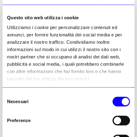
L’ultima speranza è adesso riposta nelle
pubbliche amministrazioni, in particolare
Questo sito web utilizza i cookie
nei musei civici
, il cui intervento,
Utilizziamo i cookie per personalizzare contenuti ed
considerato dal Comitato auspicabile e
annunci, per fornire funzionalità dei social media e per
strategico, potrebbe essere risolutivo per la
analizzare il nostro traffico. Condividiamo inoltre
vicenda,
sfruttando la graduatoria e
informazioni sul modo in cui utilizzi il nostro sito con i
facendo richiesta di attingimento entro il
nostri partner che si occupano di analisi dei dati web,
30 maggio
.
«Se una pubblica amministrazione extra
pubblicità e social media, i quali potrebbero combinarle
Ministero,
continua il Cisda attraverso la voce
con altre informazioni che hai fornito loro o che hanno
della sua rappresentante, Valeria Danesi,
raccolto dal tuo utilizzo dei loro servizi.
decidesse di attingere entro la data di scadenza, la
graduatoria resterebbe per legge vigente e questo già
sarebbe per noi importante. Questo concorso è su base
Selezione
Necessari
nazionale. Se le realtà civiche si attivassero questo
del
potrebbe permettere a molti di noi di rimanere a
consenso
lavorare nel proprio contesto di provenienza, quanto
Preferenze
meno regionale. Vorrebbe dire di mettersi a disposizione
del proprio territorio. Da settimane ci stiamo rivolgendo