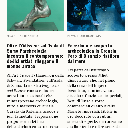
NEWS
ARTE ANTICA
NEWS
ARCHEOLOGIA
Oltre l'Odissea: sull'isola di
Eccezionale scoperta
Samo l'archeologia
archeologica in Croazia:
incontra il contemporaneo:
l'oro di Bisanzio riaffiora
dodici artisti rileggono il
dal mare
mondo antico
I reperti del naufragio
All'Art Space Pythagorion della
scoperto presso Mljet
Schwarz Foundation, sull'isola
dimostrano che, nel pieno
di Samo, la mostra
Fragments
della crisi dell'Impero
and Futures
riunisce dodici
bizantino, continuavano a
artisti internazionali che
circolare funzionari imperiali,
reinterpretano archeologia,
beni di lusso e rotte
mito e memoria culturale.
commerciali di alto livello.
Curata da Katerina Gregos e
Monete imperiali, fibbie in
ioLi Tzanetaki, l'esposizione
oro decorate con rubini,
propone una lettura
smeraldi e perle, un rarissimo
dell'antichità come processo
anello-sigillo e oltre seicento