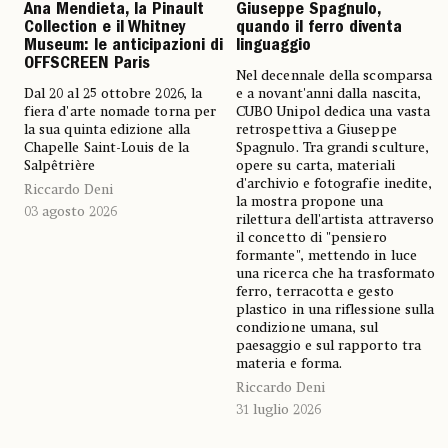
Ana Mendieta, la Pinault
Giuseppe Spagnulo,
Collection e il Whitney
quando il ferro diventa
Museum: le anticipazioni di
linguaggio
OFFSCREEN Paris
Nel decennale della scomparsa
Dal 20 al 25 ottobre 2026, la
e a novant'anni dalla nascita,
fiera d'arte nomade torna per
CUBO Unipol dedica una vasta
la sua quinta edizione alla
retrospettiva a Giuseppe
Chapelle Saint-Louis de la
Spagnulo. Tra grandi sculture,
Salpêtrière
opere su carta, materiali
d'archivio e fotografie inedite,
Riccardo Deni
la mostra propone una
03 agosto 2026
rilettura dell'artista attraverso
il concetto di "pensiero
formante", mettendo in luce
una ricerca che ha trasformato
ferro, terracotta e gesto
plastico in una riflessione sulla
condizione umana, sul
paesaggio e sul rapporto tra
materia e forma.
Riccardo Deni
31 luglio 2026