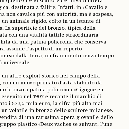
n quello che lo scultore definiva «l'intera
ica, destinata a fallire. Infatti, in «Cavallo e
na non cavalca più con autorità, ma è sospesa,
 un animale rigido, colto in un istante di
. La superficie del bronzo, tipica della
ata con una vitalità tattile straordinaria.
icchita da una patina policroma che conserva
era assume l'aspetto di un reperto
merso dalla terra, un frammento senza tempo
à universale.
 un altro exploit storico nel campo della
 con un nuovo primato d'asta stabilito da
 suo bronzo a patina policroma «Cigogne en
eseguito nel 1907 e recante il marchio di
to i 673,5 mila euro, la cifra più alta mai
 un volatile in bronzo dello scultore milanese.
 vendita di una rarissima opera giovanile dello
 gruppo plastico «Deux vaches se suivant, l'une