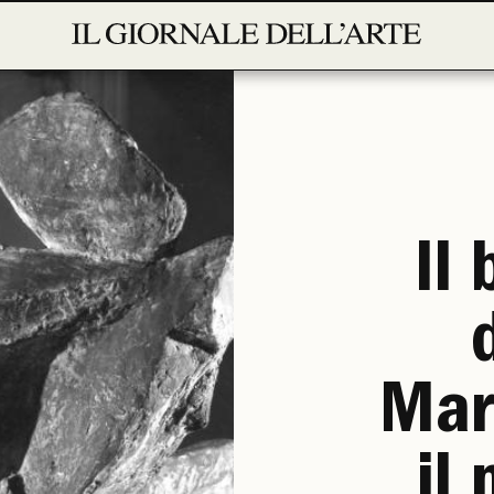
Il
Mar
il