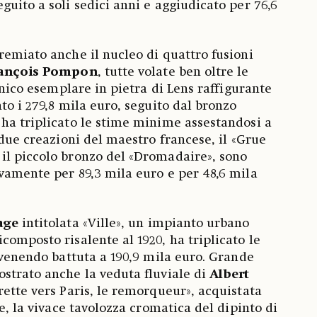
guito a soli sedici anni e aggiudicato per 76,6
remiato anche il nucleo di quattro fusioni
ançois Pompon
, tutte volate ben oltre le
conico esemplare in pietra di Lens raffigurante
to i 279,8 mila euro, seguito dal bronzo
ha triplicato le stime minime assestandosi a
 due creazioni del maestro francese, il «Grue
il piccolo bronzo del «Dromadaire», sono
vamente per 89,3 mila euro e per 48,6 mila
age
intitolata «Ville», un impianto urbano
composto risalente al 1920, ha triplicato le
a venendo battuta a 190,9 mila euro. Grande
strato anche la veduta fluviale di
Albert
rette vers Paris, le remorqueur», acquistata
ne, la vivace tavolozza cromatica del dipinto di