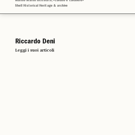
Marino Marini intitolato, «Cavallo e cavaliere»
Shell Historical Heritage & archive
Riccardo Deni
Leggi i suoi articoli