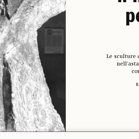
p
Le sculture 
nell'ast
co
R