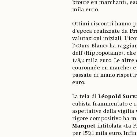
broute en marchant», ese
mila euro.
Ottimi riscontri hanno p
d'epoca realizzate da
Fr
valutazioni iniziali. L'i
l'«Ours Blanc» ha raggiun
dell'«Hippopotame», che 
178,2 mila euro. Le altre
couronnée en marche» e 
passate di mano rispetti
euro.
La tela di
Léopold Surv
cubista frammentato e ri
aspettative della vigili
rigore compositivo ha mo
Marquet
intitolata «La F
per 159,1 mila euro. Infi