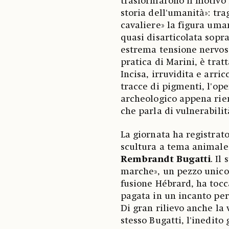
trasformarono il motivo i
storia dell'umanità»: trag
cavaliere» la figura uma
quasi disarticolata sopra
estrema tensione nervosa
pratica di Marini, è tratt
Incisa, irruvidita e arr
tracce di pigmenti, l'op
archeologico appena rie
che parla di vulnerabilit
La giornata ha registrato
scultura a tema animale,
Rembrandt Bugatti
. Il
marche», un pezzo unico 
fusione Hébrard, ha tocca
pagata in un incanto per
Di gran rilievo anche la
stesso
Bugatti, l'inedito