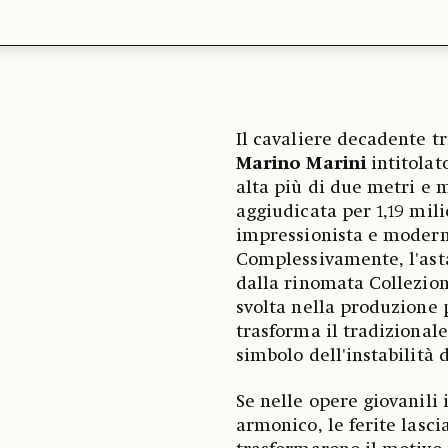
Il cavaliere decadente t
Marino Marini
intitolat
alta più di due metri e m
aggiudicata per 1,19 mili
impressionista e moderna
Complessivamente, l'asta
dalla rinomata Collezion
svolta nella produzione p
trasforma il tradiziona
simbolo dell'instabilit
Se nelle opere giovanili
armonico, le ferite lasc