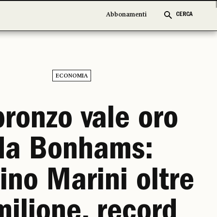
Abbonamenti
Abbonamenti
CERCA
CERCA
ECONOMIA
 bronzo vale oro
da Bonhams:
ino Marini oltre
 milione, record