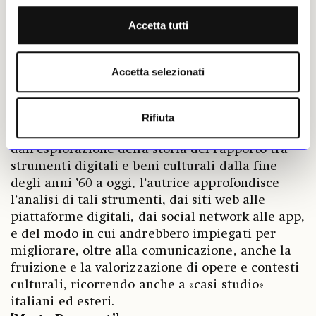
riflessione e la condivisione di conoscenze.
Accetta tutti
Nello scenario digitale in cui il museo
contemporaneo si trova a operare, Nicolette
Mandarano con il suo testo
Il digitale per i musei
Accetta selezionati
offre una guida per conoscere gli strumenti che
possono essere utilizzati per comunicare alle
varie fasce di pubblico nuovi contenuti
Rifiuta
attraverso linguaggi idonei. Partendo
dall’esplorazione della storia del rapporto tra
strumenti digitali e beni culturali dalla fine
degli anni ’60 a oggi, l’autrice approfondisce
l’analisi di tali strumenti, dai siti web alle
piattaforme digitali, dai social network alle app,
e del modo in cui andrebbero impiegati per
migliorare, oltre alla comunicazione, anche la
fruizione e la valorizzazione di opere e contesti
culturali, ricorrendo anche a «casi studio»
italiani ed esteri.