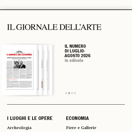
IL NUMERO
IL NUMERO
IL NUMERO
IL NUMERO
DI LUGLIO-
DI LUGLIO-
DI LUGLIO-
DI LUGLIO-
AGOSTO 2026
AGOSTO 2026
AGOSTO 2026
AGOSTO 2026
in edicola
in edicola
in edicola
in edicola
I LUOGHI E LE OPERE
ECONOMIA
Archeologia
Fiere e Gallerie