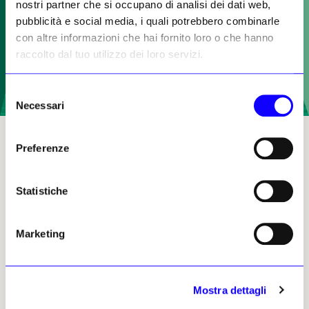
nostri partner che si occupano di analisi dei dati web,
pubblicità e social media, i quali potrebbero combinarle
con altre informazioni che hai fornito loro o che hanno
raccolto dal tuo utilizzo dei loro servizi.
Selezione
Necessari
del
consenso
La copertina del volume
Preferenze
Accessibili e inclusivi se sono digitali
Statistiche
In base alla museologia contemporanea e alla
nuova definizione di museo di Icom
Marketing
International approvata nel 2022, i musei
accessibili e inclusivi sono tali se perseguono
l’obiettivo di assolvere alla missione di
diffondere sapere, offrendo esperienze
Mostra dettagli
diversificate per l’educazione, il piacere, la