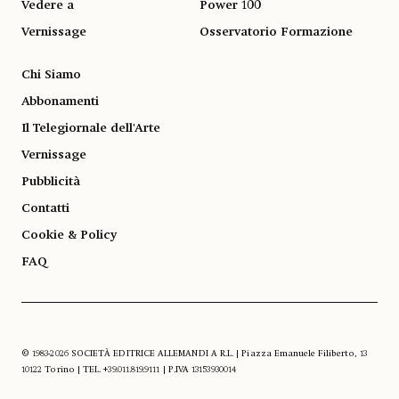
Vedere a
Power 100
Vernissage
Osservatorio Formazione
Chi Siamo
Abbonamenti
Il Telegiornale dell'Arte
Vernissage
Pubblicità
Contatti
Cookie & Policy
FAQ
© 1983-2026 SOCIETÀ EDITRICE ALLEMANDI A R.L. | Piazza Emanuele Filiberto, 13
10122 Torino | TEL. +39.011.819.9111 | P.IVA 13153930014