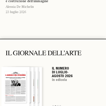
e costruzione dell’immagine
Alessia De Michelis
23 luglio 2026
IL NUMERO
IL NUMERO
IL NUMERO
IL NUMERO
DI LUGLIO-
DI LUGLIO-
DI LUGLIO-
DI LUGLIO-
AGOSTO 2026
AGOSTO 2026
AGOSTO 2026
AGOSTO 2026
in edicola
in edicola
in edicola
in edicola