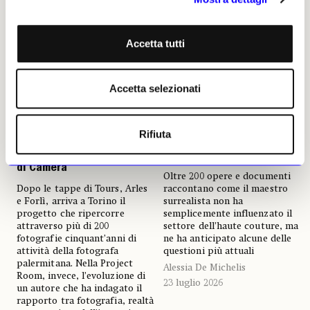
Accetta tutti
Accetta selezionati
NEWS
FOTOGRAFIA
NEWS
ANTICIPAZIONI
Letizia Battaglia e Davide
Dalí e la moda: a Palazzo
Rifiuta
Tranchina: due generazioni
Reale di Milano il racconto
a confronto per l’autunno
di un sodalizio creativo
di Camera
Oltre 200 opere e documenti
Dopo le tappe di Tours, Arles
raccontano come il maestro
e Forlì, arriva a Torino il
surrealista non ha
progetto che ripercorre
semplicemente influenzato il
attraverso più di 200
settore dell’haute couture, ma
fotografie cinquant’anni di
ne ha anticipato alcune delle
attività della fotografa
questioni più attuali
palermitana. Nella Project
Alessia De Michelis
Room, invece, l’evoluzione di
23 luglio 2026
un autore che ha indagato il
rapporto tra fotografia, realtà