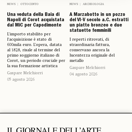
NEWS
OTTOCENTO
NEWS
ARCHEOLOGIA
Una veduta della Baia di
A Marzabotto in un pozzo
Napoli di Corot acquistata
del VI-V secolo a.C. estratti
dal MiC per Capodimonte
un piatto bronzeo e due
statuette femminili
L’importo stabilito per
l’acquisizione è stato di
I reperti ritrovati, di
600mila euro. L’opera, datata
straordinaria fattura,
al 1828, risale al termine del
conservano ancora la
primo soggiorno italiano di
lucentezza originale del
Corot, un periodo cruciale per
metallo
la sua formazione artistica
Gaspare Melchiorri
Gaspare Melchiorri
04 agosto 2026
05 agosto 2026