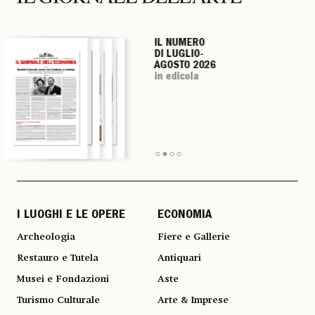
IL NUMERO
IL NUMERO
IL NUMERO
IL NUMERO
DI LUGLIO-
DI LUGLIO-
DI LUGLIO-
DI LUGLIO-
AGOSTO 2026
AGOSTO 2026
AGOSTO 2026
AGOSTO 2026
in edicola
in edicola
in edicola
in edicola
I LUOGHI E LE OPERE
ECONOMIA
Archeologia
Fiere e Gallerie
Restauro e Tutela
Antiquari
Musei e Fondazioni
Aste
Turismo Culturale
Arte & Imprese