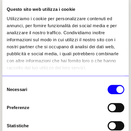
Questo sito web utilizza i cookie
Utilizziamo i cookie per personalizzare contenuti ed
Gaspare Melchiorri
annunci, per fornire funzionalità dei social media e per
Leggi i suoi articoli
analizzare il nostro traffico. Condividiamo inoltre
informazioni sul modo in cui utilizzi il nostro sito con i
nostri partner che si occupano di analisi dei dati web,
Altri articoli dell'autore
pubblicità e social media, i quali potrebbero combinarle
con altre informazioni che hai fornito loro o che hanno
raccolto dal tuo utilizzo dei loro servizi.
Selezione
Necessari
del
consenso
Preferenze
NEWS
ARCHEOLOGIA
NEWS
ARCHEOLOGIA
Resti umani rinvenuti
In Germania scoperte
Statistiche
sull’isola di Wight
tracce di una grande