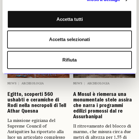
Bishop Auckland
24 luglio 2026
Giorgio Valentini
23 luglio 2026
Accetta tutti
Accetta selezionati
Rifiuta
NEWS
ARCHEOLOGIA
NEWS
ARCHEOLOGIA
Egitto, scoperti 560
A Mosul è riemersa una
ushabti e ceramiche di
monumentale stele assira
Rodi nella necropoli di Tell
che narra i programmi
Athar Quesna
edilizi promossi dal re
Assurbanipal
La missione egiziana del
Supreme Council of
Il ritrovamento del blocco di
Antiquities ha riportato alla
marmo, che misura circa due
luce un articolato complesso
metri di altezza per 1,55 di