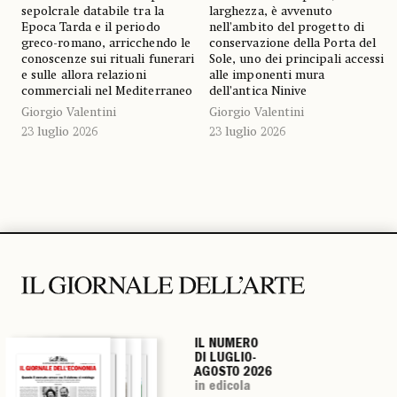
sepolcrale databile tra la
larghezza, è avvenuto
Epoca Tarda e il periodo
nell’ambito del progetto di
greco-romano, arricchendo le
conservazione della Porta del
conoscenze sui rituali funerari
Sole, uno dei principali accessi
e sulle allora relazioni
alle imponenti mura
commerciali nel Mediterraneo
dell’antica Ninive
Giorgio Valentini
Giorgio Valentini
23 luglio 2026
23 luglio 2026
IL NUMERO
IL NUMERO
IL NUMERO
IL NUMERO
DI LUGLIO-
DI LUGLIO-
DI LUGLIO-
DI LUGLIO-
AGOSTO 2026
AGOSTO 2026
AGOSTO 2026
AGOSTO 2026
in edicola
in edicola
in edicola
in edicola