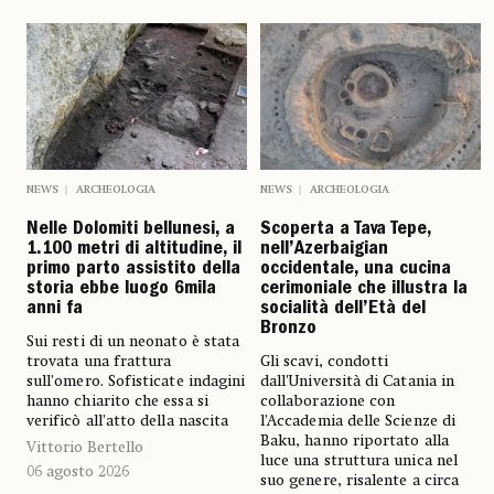
NEWS
ARCHEOLOGIA
NEWS
ARCHEOLOGIA
Nelle Dolomiti bellunesi, a
Scoperta a Tava Tepe,
1.100 metri di altitudine, il
nell’Azerbaigian
primo parto assistito della
occidentale, una cucina
storia ebbe luogo 6mila
cerimoniale che illustra la
anni fa
socialità dell’Età del
Bronzo
Sui resti di un neonato è stata
trovata una frattura
Gli scavi, condotti
sull’omero. Sofisticate indagini
dall'Università di Catania in
hanno chiarito che essa si
collaborazione con
verificò all’atto della nascita
l’Accademia delle Scienze di
Baku, hanno riportato alla
Vittorio Bertello
luce una struttura unica nel
06 agosto 2026
suo genere, risalente a circa