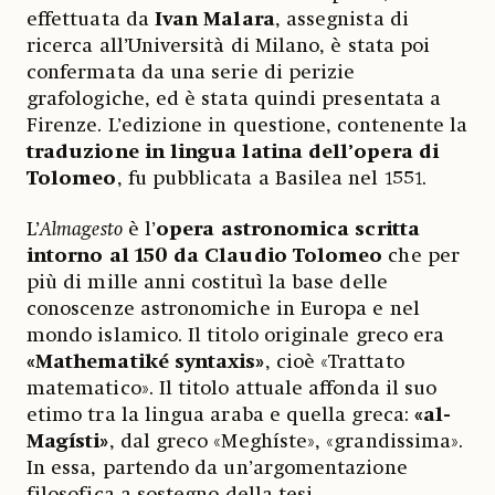
effettuata da
Ivan Malara
, assegnista di
ricerca all’Università di Milano, è stata poi
confermata da una serie di perizie
grafologiche, ed è stata quindi presentata a
Firenze. L’edizione in questione, contenente la
traduzione in lingua latina dell’opera di
Tolomeo
, fu pubblicata a Basilea nel 1551.
L’
Almagesto
è l’
opera astronomica scritta
intorno al 150 da Claudio Tolomeo
che per
più di mille anni costituì la base delle
conoscenze astronomiche in Europa e nel
mondo islamico. Il titolo originale greco era
«Mathematiké syntaxis»
, cioè «Trattato
matematico». Il titolo attuale affonda il suo
etimo tra la lingua araba e quella greca:
«al-
Magísti»
, dal greco «Meghíste», «grandissima».
In essa, partendo da un’argomentazione
filosofica a sostegno della tesi