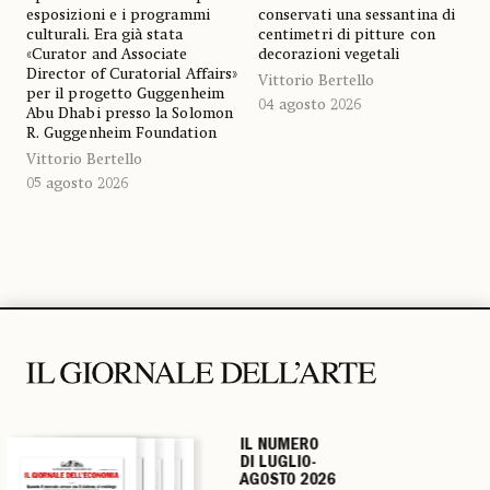
esposizioni e i programmi
conservati una sessantina di
culturali. Era già stata
centimetri di pitture con
«Curator and Associate
decorazioni vegetali
Director of Curatorial Affairs»
Vittorio Bertello
per il progetto Guggenheim
04 agosto 2026
Abu Dhabi presso la Solomon
R. Guggenheim Foundation
Vittorio Bertello
05 agosto 2026
IL NUMERO
IL NUMERO
IL NUMERO
IL NUMERO
DI LUGLIO-
DI LUGLIO-
DI LUGLIO-
DI LUGLIO-
AGOSTO 2026
AGOSTO 2026
AGOSTO 2026
AGOSTO 2026