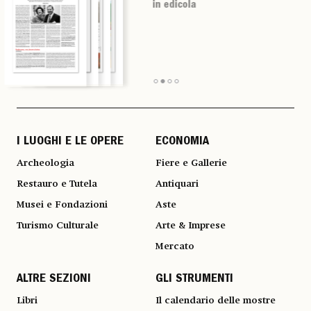
in edicola
in edicola
in edicola
in edicola
I LUOGHI E LE OPERE
ECONOMIA
Archeologia
Fiere e Gallerie
Restauro e Tutela
Antiquari
Musei e Fondazioni
Aste
Turismo Culturale
Arte & Imprese
Mercato
ALTRE SEZIONI
GLI STRUMENTI
Libri
Il calendario delle mostre