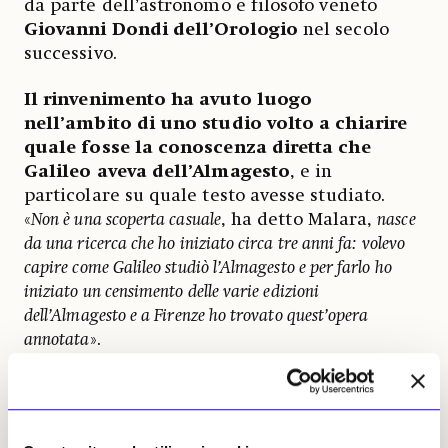
da parte dell’astronomo e filosofo veneto
Giovanni Dondi dell’Orologio
nel secolo
successivo.
Il rinvenimento ha avuto luogo
nell’ambito di uno studio volto a chiarire
quale fosse la conoscenza diretta che
Galileo aveva dell’Almagesto
, e in
particolare su quale testo avesse studiato.
«
Non è una scoperta casuale
, ha detto Malara,
nasce
da una ricerca che ho iniziato circa tre anni fa: volevo
capire come Galileo studiò l’Almagesto e per farlo ho
iniziato un censimento delle varie edizioni
dell’Almagesto e a Firenze ho trovato quest’opera
annotata
».
Dei 13 volumi dell’opera i primi cinque
presentano numerose annotazioni che
l’assegnista ha attribuito a un giovane