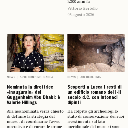
3.200 anni fa
Vittorio Bertello
06 agosto 2026
NEWS
ARTE CONTEMPORANEA
NEWS
ARCHEOLOGIA
Nominata la direttrice
Scoperti a Lucca i resti di
«inaugurale» del
un edificio romano del I-II
Guggenheim Abu Dhabi: è
secolo d.C. con intonaci
Valerie Hillings
dipinti
Alla neonominata verrà chiesto
Ha colpito gli archeologi lo
di definire la strategia del
stato di conservazione dei suoi
museo, di coordinarne l’avvio
rivestimenti: sul lato
operativo e di curare le prime
meridionale del muro si sono