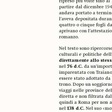
ripreso più volte sino al
partire dal dicembre 1948
andava portato a termine
l’aveva depositata durant
quattro o cinque fogli dat
aprivano con l’attestazio
romanzo.
Nel testo sono ripercorse
culturali e politiche de
direttamente allo stes
nel
76 d.C.
da un’importa
imparentata con Traiano,
essere stato adottato da l
trono. Dopo un soggiorn
viaggi nelle province de
diretta e non filtrata da
quindi a Roma per non al
nel
138 d.C.
Nel suo «mon