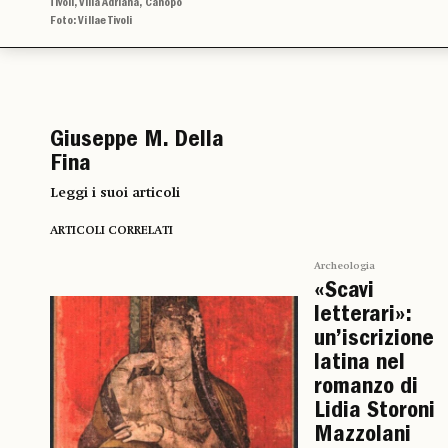
Tivoli, Villa Adriana, Canopo
Foto: Villae Tivoli
Giuseppe M. Della
Fina
Leggi i suoi articoli
ARTICOLI CORRELATI
Archeologia
«Scavi
letterari»:
un’iscrizione
latina nel
romanzo di
Lidia Storoni
Mazzolani