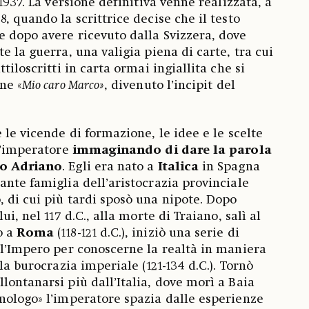
 1937. La versione definitiva venne realizzata, a
, quando la scrittrice decise che il testo
 dopo avere ricevuto dalla Svizzera, dove
e la guerra, una valigia piena di carte, tra cui
tiloscritti in carta ormai ingiallita che si
ne «
Mio caro Marco»
, divenuto l’incipit del
 le vicende di formazione, le idee e le scelte
ll’imperatore
immaginando di dare la parola
so Adriano
. Egli era nato a
Italica
in Spagna
nte famiglia dell’aristocrazia provinciale
 di cui più tardi sposò una nipote. Dopo
ui, nel 117 d.C., alla morte di Traiano, salì al
o a
Roma
(118-121 d.C.), iniziò una serie di
ll’Impero per conoscerne la realtà in maniera
lla burocrazia imperiale (121-134 d.C.). Tornò
lontanarsi più dall’Italia, dove morì a Baia
ologo» l’imperatore spazia dalle esperienze