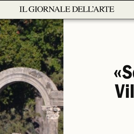
«S
Vi