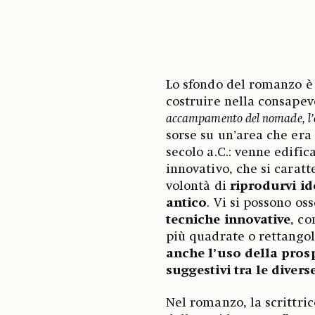
Lo sfondo del romanzo è
costruire nella consapev
accampamento del nomade, l’e
sorse su un’area che era
secolo a.C.: venne edific
innovativo, che si caratt
volontà di
riprodurvi i
antico
. Vi si possono os
tecniche innovative
, co
più quadrate o rettango
anche l’uso della prosp
suggestivi tra le diverse
Nel romanzo, la scrittri