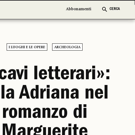
Abbonamenti
Abbonamenti
CERCA
CERCA
I LUOGHI E LE OPERE
ARCHEOLOGIA
cavi letterari»:
lla Adriana nel
romanzo di
Marguerite