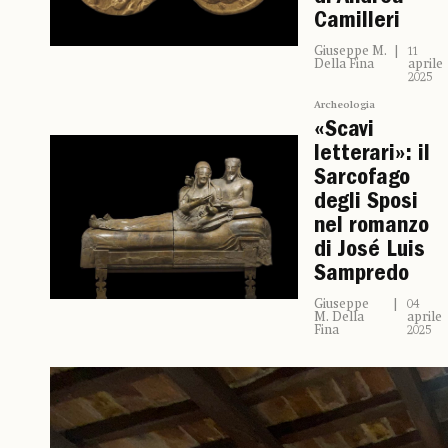
Camilleri
Giuseppe M.
11
Della Fina
aprile
2025
Archeologia
«Scavi
letterari»: il
Sarcofago
degli Sposi
nel romanzo
di José Luis
Sampredo
Giuseppe
04
M. Della
aprile
Fina
2025