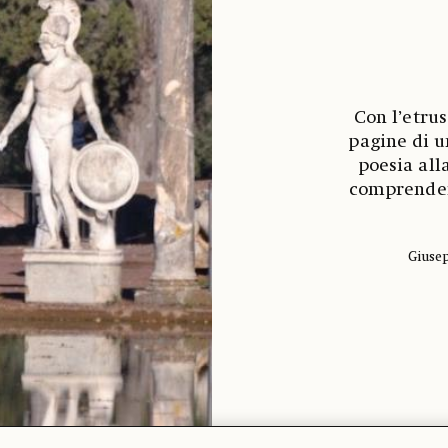
Con l’etru
pagine di u
poesia all
comprendern
Giusep