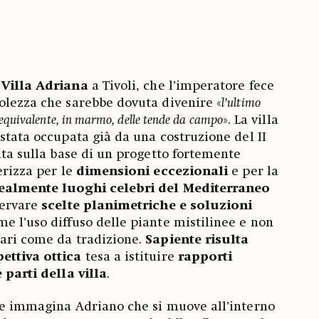
Villa Adriana
a Tivoli, che l’imperatore fece
olezza che sarebbe dovuta divenire «
l’ultimo
quivalente, in marmo, delle tende da campo
». La villa
 stata occupata già da una costruzione del II
ata sulla base di un progetto fortemente
erizza per le
dimensioni eccezionali
e per la
dealmente luoghi celebri del Mediterraneo
servare
scelte planimetriche e soluzioni
me l’uso diffuso delle piante mistilinee e non
lari come da tradizione.
Sapiente risulta
ettiva ottica
tesa a istituire
rapporti
 parti della villa
.
ce immagina Adriano che si muove all’interno