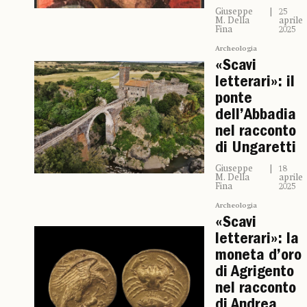
Giuseppe
25
M. Della
aprile
Fina
2025
Archeologia
«Scavi
letterari»: il
ponte
dell’Abbadia
nel racconto
di Ungaretti
Giuseppe
18
M. Della
aprile
Fina
2025
Archeologia
«Scavi
letterari»: la
moneta d’oro
di Agrigento
nel racconto
di Andrea