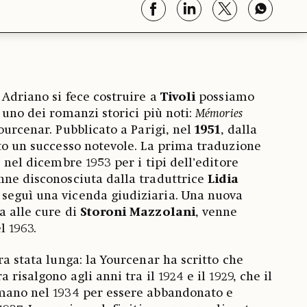
 Adriano si fece costruire a
Tivoli
possiamo
 uno dei romanzi storici più noti:
Mémories
urcenar. Pubblicato a Parigi, nel
1951
, dalla
ito un successo notevole. La prima traduzione
e nel dicembre 1953 per i tipi dell’editore
nne disconosciuta dalla traduttrice
Lidia
 seguì una vicenda giudiziaria. Una nuova
a alle cure di
Storoni Mazzolani
, venne
l 1963.
ra stata lunga: la Yourcenar ha scritto che
 risalgono agli anni tra il 1924 e il 1929, che il
 mano nel 1934 per essere abbandonato e