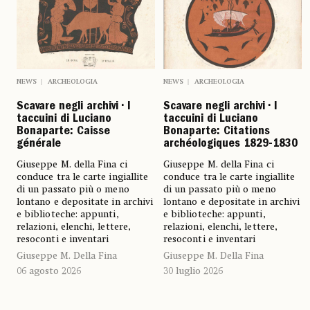
NEWS
ARCHEOLOGIA
NEWS
ARCHEOLOGIA
Scavare negli archivi • I
Scavare negli archivi • I
taccuini di Luciano
taccuini di Luciano
Bonaparte: Caisse
Bonaparte: Citations
générale
archéologiques 1829-1830
Giuseppe M. della Fina ci
Giuseppe M. della Fina ci
conduce tra le carte ingiallite
conduce tra le carte ingiallite
di un passato più o meno
di un passato più o meno
lontano e depositate in archivi
lontano e depositate in archivi
e biblioteche: appunti,
e biblioteche: appunti,
relazioni, elenchi, lettere,
relazioni, elenchi, lettere,
resoconti e inventari
resoconti e inventari
Giuseppe M. Della Fina
Giuseppe M. Della Fina
06 agosto 2026
30 luglio 2026