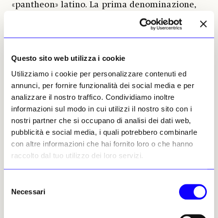
«pantheon» latino. La prima denominazione,
trasmessaci esclusivamente da Tito Livio, può
essere considerata una sorta di trascrizione
dall’etrusco derivata dalla tradizione
annalistica, che era ben presente allo storico.
Questo sito web utilizza i cookie
Utilizziamo i cookie per personalizzare contenuti ed
Per comprendere a pieno la valenza di
annunci, per fornire funzionalità dei social media e per
Voltumna occorre andare a rileggere
un
analizzare il nostro traffico. Condividiamo inoltre
saggio degli anni Ottanta del Novecento
informazioni sul modo in cui utilizzi il nostro sito con i
dell’etruscologo
Mauro Cristofani
, che ha
nostri partner che si occupano di analisi dei dati web,
illuminato questa figura divina sulla quale si
pubblicità e social media, i quali potrebbero combinarle
era dibattuto a lungo.
Voltumna
, nella sua
con altre informazioni che hai fornito loro o che hanno
interpretazione, va considerato un
epiteto di
raccolto dal tuo utilizzo dei loro servizi.
Tinia
, il dio etrusco equivalente allo Zeus
greco e allo Iuppiter latino, e ciò spiega bene
l’affermazione di Varrone che lo definisce
Selezione
«deus Etruriae princeps». Come pure che il
Necessari
del
santuario federale sia stato dedicato a lui.
consenso