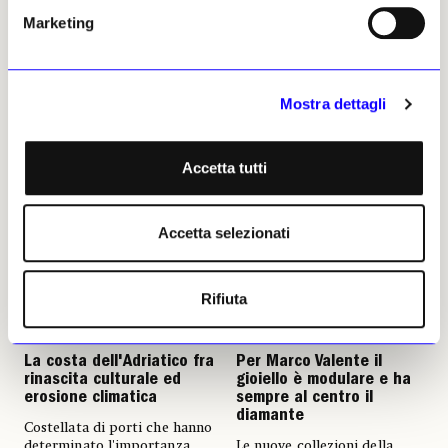
alla natura. L'esposizione apre
genio di Franco Maria Ricci
Marketing
una rassegna che intreccia
trasformandosi in un luogo
fotografia, tradizioni e
espositivo dal fascino senza
valorizzazione del territorio
tempo.
Carlino Corezzi
Carlino Corezzi
Mostra dettagli
25 luglio 2026
22 luglio 2026
Accetta tutti
Accetta selezionati
Rifiuta
NEWS
TURISMO CULTURALE
NEWS
MODA
La costa dell'Adriatico fra
Per Marco Valente il
rinascita culturale ed
gioiello è modulare e ha
erosione climatica
sempre al centro il
diamante
Costellata di porti che hanno
determinato l'importanza
Le nuove collezioni della