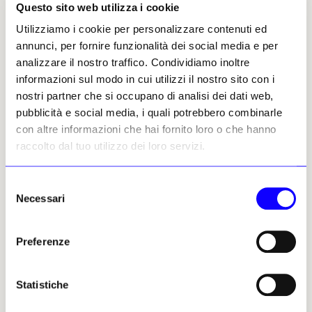
Questo sito web utilizza i cookie
Utilizziamo i cookie per personalizzare contenuti ed
Altri articoli dell'autore
annunci, per fornire funzionalità dei social media e per
analizzare il nostro traffico. Condividiamo inoltre
informazioni sul modo in cui utilizzi il nostro sito con i
nostri partner che si occupano di analisi dei dati web,
pubblicità e social media, i quali potrebbero combinarle
con altre informazioni che hai fornito loro o che hanno
raccolto dal tuo utilizzo dei loro servizi.
Selezione
NEWS
ANTICIPAZIONI
NEWS
I LUOGHI E LE OPERE
Necessari
del
A San Pietro di Cadore la
Il labirinto più grande del
consenso
fotografia racconta
mondo ospita l'Art Déco di
paesaggi e comunità con
Erté
Preferenze
«SCENARI»
Inaugurato nel 2015 a
A Villa Poli de Pol inaugura la
Fontanellato, su progetto di
mostra dei vincitori della
Pier Carlo Bontempi e Davide
Statistiche
prima edizione del concorso e
Dutto, il labirinto di
residenza artistica dedicati
Fontanellato rappresenta il