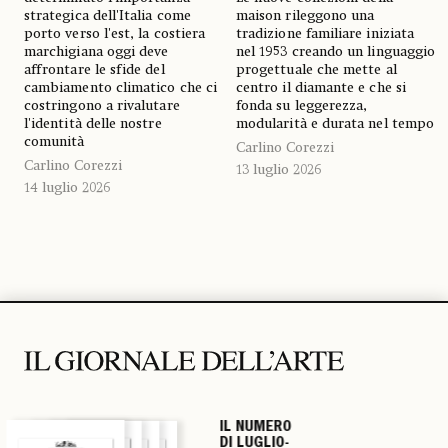
strategica dell'Italia come
maison rileggono una
porto verso l'est, la costiera
tradizione familiare iniziata
marchigiana oggi deve
nel 1953 creando un linguaggio
affrontare le sfide del
progettuale che mette al
cambiamento climatico che ci
centro il diamante e che si
costringono a rivalutare
fonda su leggerezza,
l'identità delle nostre
modularità e durata nel tempo
comunità
Carlino Corezzi
Carlino Corezzi
13 luglio 2026
14 luglio 2026
IL NUMERO
IL NUMERO
IL NUMERO
IL NUMERO
DI LUGLIO-
DI LUGLIO-
DI LUGLIO-
DI LUGLIO-