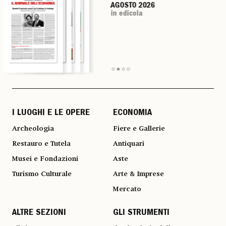
AGOSTO 2026
AGOSTO 2026
AGOSTO 2026
AGOSTO 2026
in edicola
in edicola
in edicola
in edicola
I LUOGHI E LE OPERE
ECONOMIA
Archeologia
Fiere e Gallerie
Restauro e Tutela
Antiquari
Musei e Fondazioni
Aste
Turismo Culturale
Arte & Imprese
Mercato
ALTRE SEZIONI
GLI STRUMENTI