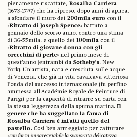
pienamente riscattate,
Rosalba Carriera
(1673-1757) che ha ripreso, dopo anni di apnea,
a sfondare il muro dei
200mila euro
con il
«
Ritratto di Joseph Spence
» battuto a
gennaio dello scorso anno, contro una stima
di 36-55mila, e quello dei
100mila
con il
«
Ritratto di giovane donna con gli
orecchini di perle
» nel primo mese di
quest’anno (entrambi da
Sotheby’s
, New
York). Un’artista, nata e cresciuta sulle acque
di Venezia, che già in vita cavalcava vittoriosa
l’onda del successo internazionale (fu perfino
ammessa all’Académie Royale de Peinture di
Parigi) per la capacità di ritrarre su carta con
la stessa leggerezza della spuma marina.
Il
genere che ha suggellato la fama di
Rosalba Carriera è infatti quello del
pastello.
Così ben armeggiato per catturare
«
con forza impareggiabile la svaporata delicatezza