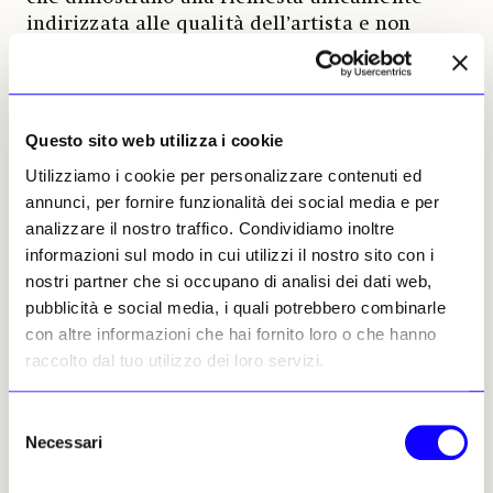
indirizzata alle qualità dell’artista e non
all’effigiato, rimasto uno sconosciuto,
elegantissimo, «Gentleman».
Oltre ai capisaldi noti, il segnale di un
Questo sito web utilizza i cookie
crescente interesse è nascosto nelle bave del
Utilizziamo i cookie per personalizzare contenuti ed
mercato. Qualche mese fa un «
Ritratto di
annunci, per fornire funzionalità dei social media e per
Barbara Campanini
» attribuitole in asta a
analizzare il nostro traffico. Condividiamo inoltre
una stima di 7-8mila euro (Il Ponte, Milano) ha
informazioni sul modo in cui utilizzi il nostro sito con i
spinto il martello fino a
40mila
.
nostri partner che si occupano di analisi dei dati web,
Evidentemente l’acquirente sperava di
pubblicità e social media, i quali potrebbero combinarle
portarsi a casa una replica autografa
con altre informazioni che hai fornito loro o che hanno
dell’eccezionale versione conservata alla
raccolto dal tuo utilizzo dei loro servizi.
Gemäldegalerie di Dresda e non una copia
banale. Stride infatti una sodezza tutta
estranea a Rosalba Carriera per la quale vale
Selezione
Necessari
la regola generale: non è buona se nel
del
tentativo di acciuffarla non si dissolve tra le
consenso