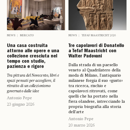
NEWS
MERCATO
NEWS
TEFAF MAASTRICHT 2026
Una casa costruita
Tre capolavori di Donatello
attorno alle opere e una
a Tefaf Maastricht con
collezione cresciuta nel
Walter Padovani
tempo con studio,
Dalla strada di un paesello
pazienza e rigore
veneto al Quadrilatero della
Tra pittura del Novecento, libri e
moda di Milano, l’antiquario
spazi pensati per accogliere, il
milanese forgia il suo «gusto»
ritratto di un collezionismo
tra ricerca, rischio e
governato dalle idee
capolavori ritrovati, come
quelli che ha portato nella
Antonio Pepe
fiera olandese, intrecciando la
23 giugno 2026
propria biografia alla storia
dell’arte
Antonio Pepe
20 marzo 2026