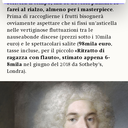
scriverà il tempo, ma se dovessi puntare lo
farei al rialzo, almeno per i masterpiece
.
Prima di raccoglierne i frutti bisognerà
ovviamente aspettare che si fissi un’asticella
nelle vertiginose fluttuazioni tra le
nauseabonde discese (prezzi sotto i 10mila
euro) e le spettacolari salite (
98mila euro
,
tasse incluse, per il piccolo
«Ritratto di
ragazza con flauto», stimato appena 6-
8mila
nel giugno del 2018 da Sotheby’s,
Londra).