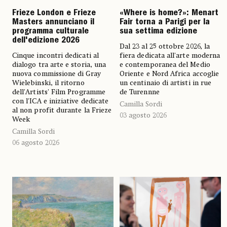
Frieze London e Frieze
«Where is home?»: Menart
Masters annunciano il
Fair torna a Parigi per la
programma culturale
sua settima edizione
dell'edizione 2026
Dal 23 al 25 ottobre 2026, la
Cinque incontri dedicati al
fiera dedicata all'arte moderna
dialogo tra arte e storia, una
e contemporanea del Medio
nuova commissione di Gray
Oriente e Nord Africa accoglie
Wielebinski, il ritorno
un centinaio di artisti in rue
dell'Artists' Film Programme
de Turennne
con l'ICA e iniziative dedicate
Camilla Sordi
al non profit durante la Frieze
03 agosto 2026
Week
Camilla Sordi
06 agosto 2026