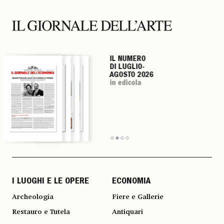
IL NUMERO
IL NUMERO
IL NUMERO
IL NUMERO
DI LUGLIO-
DI LUGLIO-
DI LUGLIO-
DI LUGLIO-
AGOSTO 2026
AGOSTO 2026
AGOSTO 2026
AGOSTO 2026
in edicola
in edicola
in edicola
in edicola
I LUOGHI E LE OPERE
ECONOMIA
Archeologia
Fiere e Gallerie
Restauro e Tutela
Antiquari