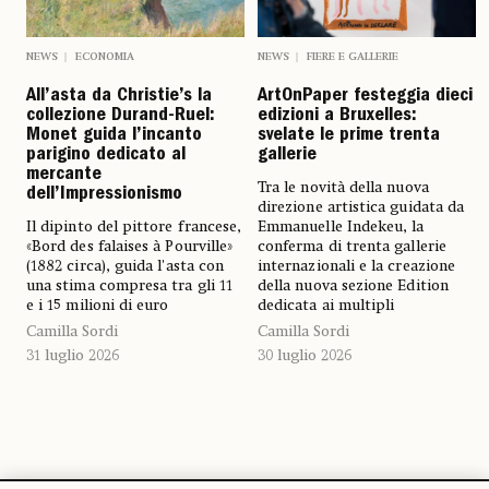
NEWS
ECONOMIA
NEWS
FIERE E GALLERIE
All’asta da Christie’s la
ArtOnPaper festeggia dieci
collezione Durand-Ruel:
edizioni a Bruxelles:
Monet guida l’incanto
svelate le prime trenta
parigino dedicato al
gallerie
mercante
Tra le novità della nuova
dell’Impressionismo
direzione artistica guidata da
Il dipinto del pittore francese,
Emmanuelle Indekeu, la
«Bord des falaises à Pourville»
conferma di trenta gallerie
(1882 circa), guida l'asta con
internazionali e la creazione
una stima compresa tra gli 11
della nuova sezione Edition
e i 15 milioni di euro
dedicata ai multipli
Camilla Sordi
Camilla Sordi
31 luglio 2026
30 luglio 2026