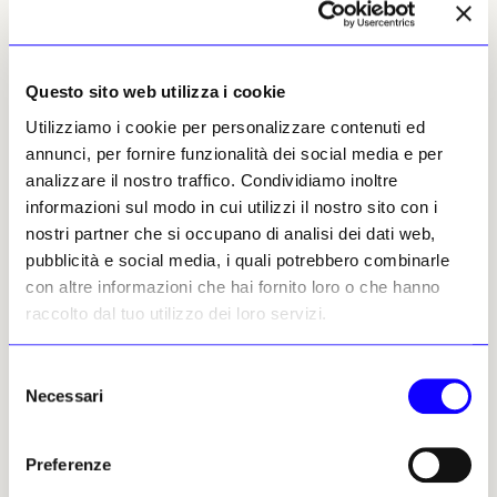
semplicemente, sul mondo del motociclismo
sportivo, di cui l’Aprilia RS125R è di certo un
simbolo, il punto di partenza da cui ragazzo
di provincia ha iniziato a trasformarsi in un
Questo sito web utilizza i cookie
mito globale.
Utilizziamo i cookie per personalizzare contenuti ed
annunci, per fornire funzionalità dei social media e per
analizzare il nostro traffico. Condividiamo inoltre
informazioni sul modo in cui utilizzi il nostro sito con i
nostri partner che si occupano di analisi dei dati web,
pubblicità e social media, i quali potrebbero combinarle
con altre informazioni che hai fornito loro o che hanno
raccolto dal tuo utilizzo dei loro servizi.
Selezione
Necessari
del
consenso
Preferenze