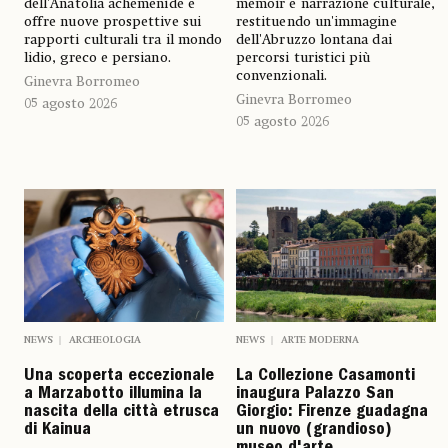
dell'Anatolia achemenide e
memoir e narrazione culturale,
offre nuove prospettive sui
restituendo un'immagine
rapporti culturali tra il mondo
dell'Abruzzo lontana dai
lidio, greco e persiano.
percorsi turistici più
convenzionali.
Ginevra Borromeo
Ginevra Borromeo
05 agosto 2026
05 agosto 2026
NEWS
ARCHEOLOGIA
NEWS
ARTE MODERNA
Una scoperta eccezionale
La Collezione Casamonti
a Marzabotto illumina la
inaugura Palazzo San
nascita della città etrusca
Giorgio: Firenze guadagna
di Kainua
un nuovo (grandioso)