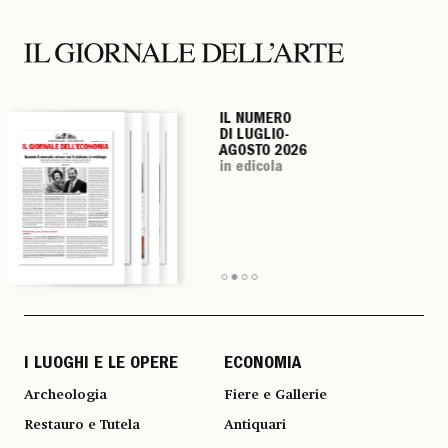
IL NUMERO
IL NUMERO
IL NUMERO
IL NUMERO
DI LUGLIO-
DI LUGLIO-
DI LUGLIO-
DI LUGLIO-
AGOSTO 2026
AGOSTO 2026
AGOSTO 2026
AGOSTO 2026
in edicola
in edicola
in edicola
in edicola
I LUOGHI E LE OPERE
ECONOMIA
Archeologia
Fiere e Gallerie
Restauro e Tutela
Antiquari