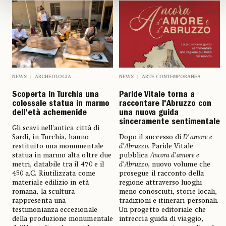
NEWS
ARCHEOLOGIA
NEWS
ARTE CONTEMPORANEA
Scoperta in Turchia una
Paride Vitale torna a
colossale statua in marmo
raccontare l'Abruzzo con
dell'età achemenide
una nuova guida
sinceramente sentimentale
Gli scavi nell'antica città di
Sardi, in Turchia, hanno
Dopo il successo di
D'amore e
restituito una monumentale
d'Abruzzo
, Paride Vitale
statua in marmo alta oltre due
pubblica
Ancora d'amore e
metri, databile tra il 470 e il
d'Abruzzo
, nuovo volume che
450 a.C. Riutilizzata come
prosegue il racconto della
materiale edilizio in età
regione attraverso luoghi
romana, la scultura
meno conosciuti, storie locali,
rappresenta una
tradizioni e itinerari personali.
testimonianza eccezionale
Un progetto editoriale che
della produzione monumentale
intreccia guida di viaggio,