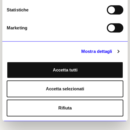
provenienza. È la triade che oggi governa il
Statistiche
mercato altissimo di gamma.
Marketing
Ginevra Borromeo, 18 maggio
2026 | © Riproduzione
riservata
Mostra dettagli
Accetta tutti
Ginevra Borromeo
Accetta selezionati
Leggi i suoi articoli
Rifiuta
Altri articoli dell'autore