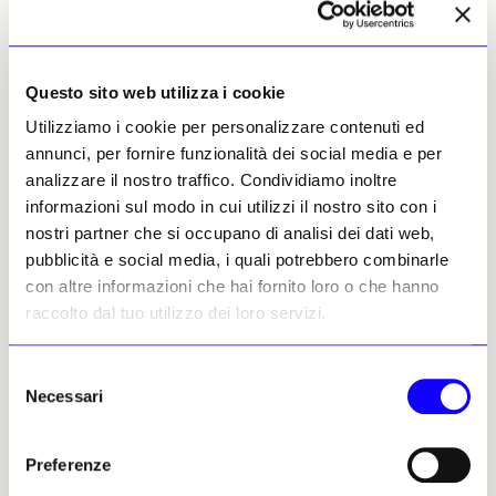
(Fernande)
(1909) e
Homme à la guitare
(1913) di
Pablo Picasso. Quest’ultimo viene già descritto
da Christie’s come una delle opere cubiste più
Questo sito web utilizza i cookie
importanti ancora in mani private. Il periodo
1912-1914 rappresenta infatti il cuore teorico
Utilizziamo i cookie per personalizzare contenuti ed
del Cubismo analitico, momento in cui
annunci, per fornire funzionalità dei social media e per
Picasso smonta definitivamente la
analizzare il nostro traffico. Condividiamo inoltre
rappresentazione tradizionale dello spazio. In
informazioni sul modo in cui utilizzi il nostro sito con i
parallelo emerge un altro elemento centrale:
nostri partner che si occupano di analisi dei dati web,
la provenienza. Nel mercato contemporaneo
pubblicità e social media, i quali potrebbero combinarle
la qualità dell’opera non basta più. Serve
con altre informazioni che hai fornito loro o che hanno
anche una genealogia forte. La provenienza
raccolto dal tuo utilizzo dei loro servizi.
Newhouse funziona come garanzia culturale
oltre che economica. Ogni opera porta con sé
Selezione
la memoria di uno dei più sofisticati
Necessari
del
collezionismi americani del secondo
consenso
dopoguerra. È la logica della collezione come
Preferenze
marchio. Non a caso Christie’s insiste
continuamente su tre parole: qualità, rarità,