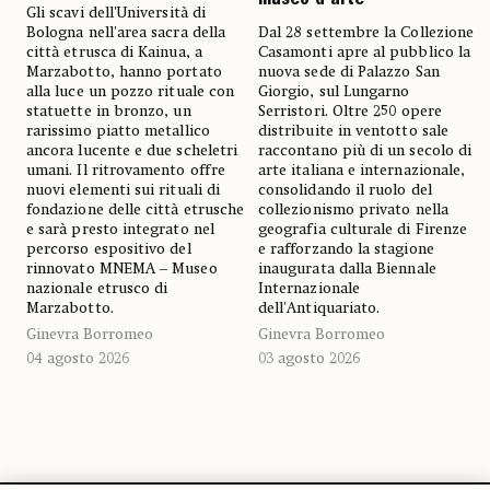
museo d'arte
Gli scavi dell'Università di
Bologna nell'area sacra della
Dal 28 settembre la Collezione
città etrusca di Kainua, a
Casamonti apre al pubblico la
Marzabotto, hanno portato
nuova sede di Palazzo San
alla luce un pozzo rituale con
Giorgio, sul Lungarno
statuette in bronzo, un
Serristori. Oltre 250 opere
rarissimo piatto metallico
distribuite in ventotto sale
ancora lucente e due scheletri
raccontano più di un secolo di
umani. Il ritrovamento offre
arte italiana e internazionale,
nuovi elementi sui rituali di
consolidando il ruolo del
fondazione delle città etrusche
collezionismo privato nella
e sarà presto integrato nel
geografia culturale di Firenze
percorso espositivo del
e rafforzando la stagione
rinnovato MNEMA – Museo
inaugurata dalla Biennale
nazionale etrusco di
Internazionale
Marzabotto.
dell'Antiquariato.
Ginevra Borromeo
Ginevra Borromeo
04 agosto 2026
03 agosto 2026