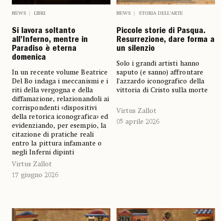
NEWS
LIBRI
NEWS
STORIA DELL’ARTE
Si lavora soltanto
Piccole storie di Pasqua.
all’Inferno, mentre in
Resurrezione, dare forma a
Paradiso è eterna
un silenzio
domenica
Solo i grandi artisti hanno
In un recente volume Beatrice
saputo (e sanno) affrontare
Del Bo indaga i meccanismi e i
l’azzardo iconografico della
riti della vergogna e della
vittoria di Cristo sulla morte
diffamazione, relazionandoli ai
corrispondenti «dispositivi
Virtus Zallot
della retorica iconografica» ed
05 aprile 2026
evidenziando, per esempio, la
citazione di pratiche reali
entro la pittura infamante o
negli Inferni dipinti
Virtus Zallot
17 giugno 2026