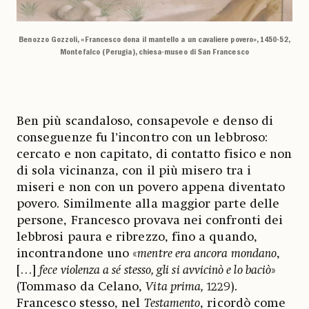
Benozzo Gozzoli, «Francesco dona il mantello a un cavaliere povero», 1450-52,
Montefalco (Perugia), chiesa-museo di San Francesco
Ben più scandaloso, consapevole e denso di
conseguenze fu l’incontro con un lebbroso:
cercato e non capitato, di contatto fisico e non
di sola vicinanza, con il più misero tra i
miseri e non con un povero appena diventato
povero. Similmente alla maggior parte delle
persone, Francesco provava nei confronti dei
lebbrosi paura e ribrezzo, fino a quando,
incontrandone uno «
mentre era ancora mondano
,
[…]
fece violenza a sé stesso, gli si avvicinò e lo baciò
»
(Tommaso da Celano,
Vita prima,
1229).
Francesco stesso, nel
Testamento
, ricordò come