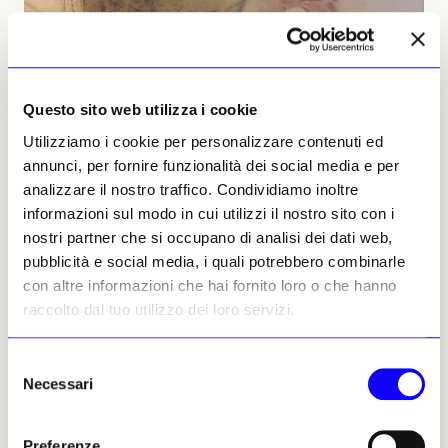
Questo sito web utilizza i cookie
Utilizziamo i cookie per personalizzare contenuti ed
annunci, per fornire funzionalità dei social media e per
analizzare il nostro traffico. Condividiamo inoltre
informazioni sul modo in cui utilizzi il nostro sito con i
Cristoforo di Bindoccio e Meo di Pero, «Francesco lava i piedi a un lebbroso»,
nostri partner che si occupano di analisi dei dati web,
XIV secolo, Pienza (Siena), San Francesco
pubblicità e social media, i quali potrebbero combinarle
con altre informazioni che hai fornito loro o che hanno
raccolto dal tuo utilizzo dei loro servizi.
Poiché tale impegnativa prescrizione fu
presto cancellata, anche la raffigurazione
Selezione
della sua premessa (l’abbraccio al lebbroso) e
Necessari
del
del servizio ai lebbrosi declinò. Compare, tra i
consenso
rari esempi, in una delle piccole scene
Preferenze