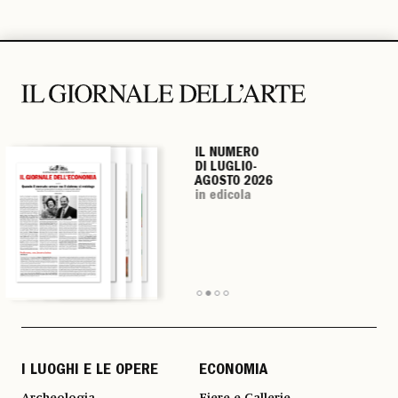
IL NUMERO
IL NUMERO
IL NUMERO
IL NUMERO
DI LUGLIO-
DI LUGLIO-
DI LUGLIO-
DI LUGLIO-
AGOSTO 2026
AGOSTO 2026
AGOSTO 2026
AGOSTO 2026
in edicola
in edicola
in edicola
in edicola
I LUOGHI E LE OPERE
ECONOMIA
Archeologia
Fiere e Gallerie