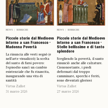
NEWS
RUBRICHE
NEWS
RUBRICHE
Piccole storie dal Medioevo
Piccole storie dal Medioevo
intorno a san Francesco •
intorno a san Francesco •
Madonna Povertà
Stelle bellissime e di tanto
splendore
La rinuncia alle vesti segnò (e
nell’arte visualizzò) la scelta
Scegliendo la povertà, il santo
del santo di farsi povero:
rinunciò anche alle calzature.
l’episodio sancì un cambio
Ciononostante, i piedi
esistenziale che fu rinascita,
deformati dal troppo
inaugurando una vita di
camminare, sporchi e feriti,
santità
sono diventati gloriosi
Virtus Zallot
Virtus Zallot
31 marzo 2026
27 marzo 2026