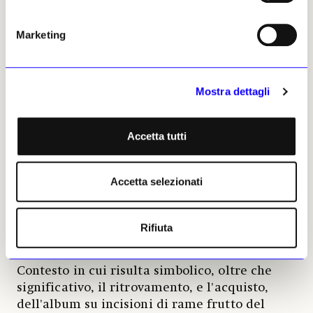
Due secoli più tardi, il Complesso
monumentale della Pilotta si trova in una fase
Marketing
di evoluzione che ricorda quella appena
raccontata. Sotto la direzione di Simone Verde
prima e Stefano L'Occaso oggi, il Museo ha
riformulato il proprio percorso espositivo e
Mostra dettagli
ammodernato gli spazi, anche attraverso
soluzioni tecnologiche come lo spettacolo di
Accetta tutti
videomapping del Teatro Farnese; si è aperto
all'arte contemporanea, anche in modo
teatrale, con la monumentale scritta di
Accetta selezionati
Maurizio Nannucci sulla facciata, e ha
annesso al suo sistema nuove realtà come il
Castello di Torrechiara e l'Antica Spezieria di
Rifiuta
San Giovanni.
Contesto in cui risulta simbolico, oltre che
significativo, il ritrovamento, e l'acquisto,
dell'album su incisioni di rame frutto del