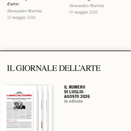
d’arte»
Alessandro Martini
Alessandro Martini
19 maggio 2026
23 maggio 2026
IL NUMERO
IL NUMERO
IL NUMERO
IL NUMERO
DI LUGLIO-
DI LUGLIO-
DI LUGLIO-
DI LUGLIO-
AGOSTO 2026
AGOSTO 2026
AGOSTO 2026
AGOSTO 2026
in edicola
in edicola
in edicola
in edicola