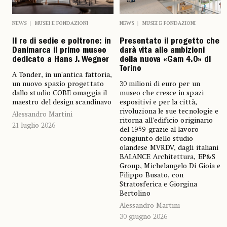
NEWS
MUSEI E FONDAZIONI
NEWS
MUSEI E FONDAZIONI
Il re di sedie e poltrone: in
Presentato il progetto che
Danimarca il primo museo
darà vita alle ambizioni
dedicato a Hans J. Wegner
della nuova «Gam 4.0» di
Torino
A Tønder, in un’antica fattoria,
un nuovo spazio progettato
30 milioni di euro per un
dallo studio COBE omaggia il
museo che cresce in spazi
maestro del design scandinavo
espositivi e per la città,
rivoluziona le sue tecnologie e
Alessandro Martini
ritorna all’edificio originario
21 luglio 2026
del 1959 grazie al lavoro
congiunto dello studio
olandese MVRDV, dagli italiani
BALANCE Architettura, EP&S
Group, Michelangelo Di Gioia e
Filippo Busato, con
Stratosferica e Giorgina
Bertolino
Alessandro Martini
30 giugno 2026