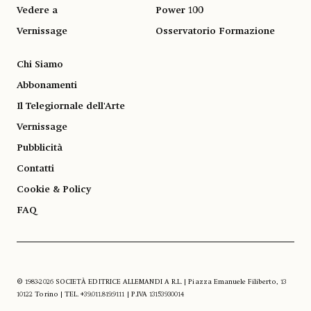
Vedere a
Power 100
Vernissage
Osservatorio Formazione
Chi Siamo
Abbonamenti
Il Telegiornale dell'Arte
Vernissage
Pubblicità
Contatti
Cookie & Policy
FAQ
© 1983-2026 SOCIETÀ EDITRICE ALLEMANDI A R.L. | Piazza Emanuele Filiberto, 13
10122 Torino | TEL. +39.011.819.9111 | P.IVA 13153930014