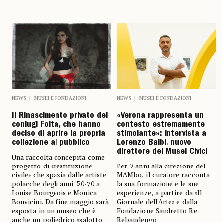
NEWS
MUSEI E FONDAZIONI
NEWS
MUSEI E FONDAZIONI
Il Rinascimento privato dei
«Verona rappresenta un
coniugi Folta, che hanno
contesto estremamente
deciso di aprire la propria
stimolante»: intervista a
collezione al pubblico
Lorenzo Balbi, nuovo
direttore dei Musei Civici
Una raccolta concepita come
progetto di «restituzione
Per 9 anni alla direzione del
civile» che spazia dalle artiste
MAMbo, il curatore racconta
polacche degli anni ’50-70 a
la sua formazione e le sue
Louise Bourgeois e Monica
esperienze, a partire da «Il
Bonvicini. Da fine maggio sarà
Giornale dell’Arte» e dalla
esposta in un museo che è
Fondazione Sandretto Re
anche un poliedrico «salotto
Rebaudengo