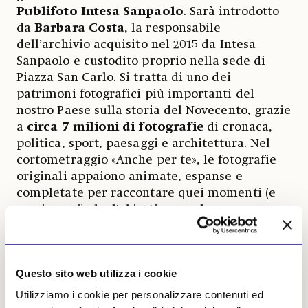
Publifoto Intesa Sanpaolo
. Sarà introdotto
da
Barbara Costa
, la responsabile
dell’archivio acquisito nel 2015 da Intesa
Sanpaolo e custodito proprio nella sede di
Piazza San Carlo. Si tratta di uno dei
patrimoni fotografici più importanti del
nostro Paese sulla storia del Novecento, grazie
a
circa 7 milioni di fotografie
di cronaca,
politica, sport, paesaggi e architettura. Nel
cortometraggio «Anche per te», le fotografie
originali appaiono animate, espanse e
completate per raccontare quei momenti (e
movimenti) che l'obiettivo non ha
originariamente ritratto: un gesto privato o
un fuori campo, come la cabina elettorale. Ma
ogni scena creata («generata»)
Questo sito web utilizza i cookie
dall'Intelligenza Artificiale è dichiarata
esplicitamente nel film. Perché l'archivio,
Utilizziamo i cookie per personalizzare contenuti ed